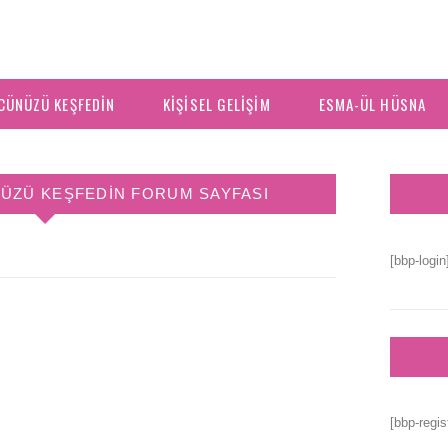
CÜNÜZÜ KEŞFEDIN
KIŞISEL GELIŞIM
ESMA-ÜL HÜSNA
ÜZÜ KEŞFEDIN FORUM SAYFASI
[bbp-login
[bbp-regis