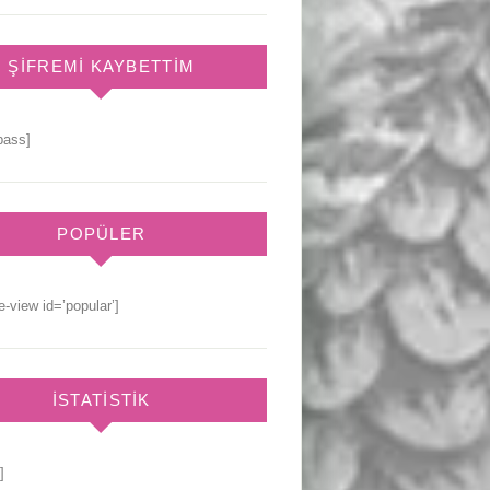
ŞIFREMI KAYBETTIM
pass]
POPÜLER
e-view id=’popular’]
İSTATISTIK
]