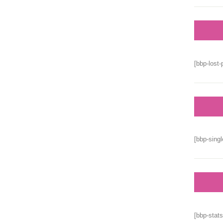
[bbp-lost-
[bbp-singl
[bbp-stats