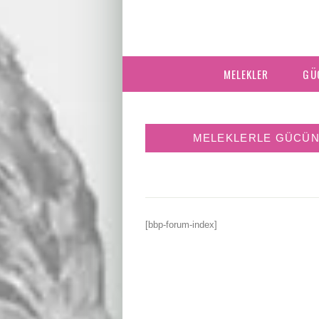
MELEKLER
GÜ
MELEKLERLE GÜCÜN
[bbp-forum-index]