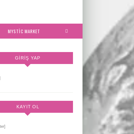
MYSTIC MARKET
GIRIŞ YAP
]
KAYIT OL
ter]