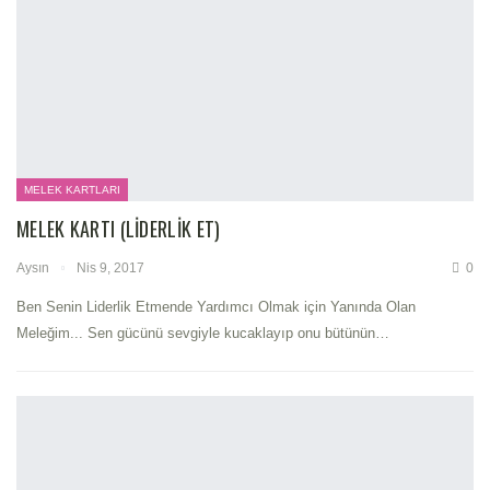
MELEK KARTLARI
MELEK KARTI (LIDERLIK ET)
Aysın
Nis 9, 2017
0
Ben Senin Liderlik Etmende Yardımcı Olmak için Yanında Olan
Meleğim... Sen gücünü sevgiyle kucaklayıp onu bütünün…