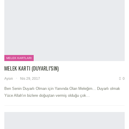
MELEK KARTLARI
MELEK KARTI (DUYARLI’SIN)
Aysın
Nis 29, 2017
0
Ben Senin Duyarlı Olman için Yanında Olan Meleğim... Duyarlı olmak
Yüce Allah'ın bizlere doğuştan vermiş olduğu çok…