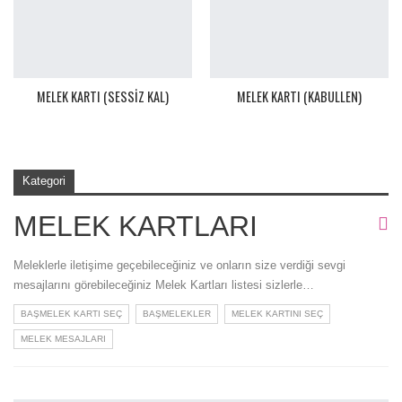
MELEK KARTI (SESSIZ KAL)
MELEK KARTI (KABULLEN)
Kategori
MELEK KARTLARI
Meleklerle iletişime geçebileceğiniz ve onların size verdiği sevgi
mesajlarını görebileceğiniz Melek Kartları listesi sizlerle…
BAŞMELEK KARTI SEÇ
BAŞMELEKLER
MELEK KARTINI SEÇ
MELEK MESAJLARI