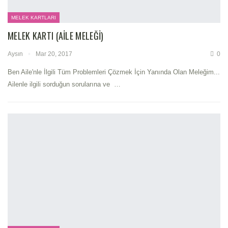
MELEK KARTLARI
MELEK KARTI (AILE MELEĞI)
Aysın
Mar 20, 2017
0
Ben Aile'nle İlgili Tüm Problemleri Çözmek İçin Yanında Olan Meleğim...
Ailenle ilgili sorduğun sorularına ve …