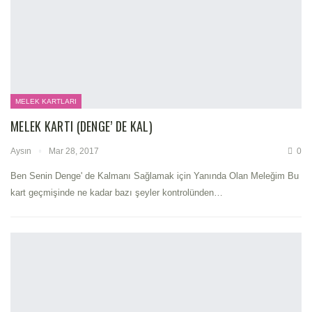
MELEK KARTLARI
MELEK KARTI (DENGE’ DE KAL)
Aysın
Mar 28, 2017
0
Ben Senin Denge' de Kalmanı Sağlamak için Yanında Olan Meleğim Bu
kart geçmişinde ne kadar bazı şeyler kontrolünden…