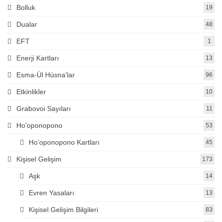
Bolluk
19
Dualar
48
EFT
1
Enerji Kartları
13
Esma-Ül Hüsna'lar
96
Etkinlikler
10
Grabovoi Sayıları
11
Ho'oponopono
53
Ho’oponopono Kartları
45
Kişisel Gelişim
173
Aşk
14
Evren Yasaları
13
Kişisel Gelişim Bilgileri
83