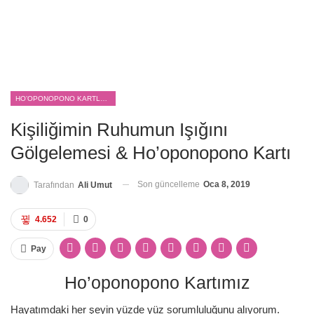
HO’OPONOPONO KARTLARI
Kişiliğimin Ruhumun Işığını
Gölgelemesi & Ho’oponopono Kartı
Son güncelleme
Oca 8, 2019
Tarafından
Ali Umut
4.652
0
Pay
Ho’oponopono Kartımız
Hayatımdaki her şeyin yüzde yüz sorumluluğunu alıyorum.