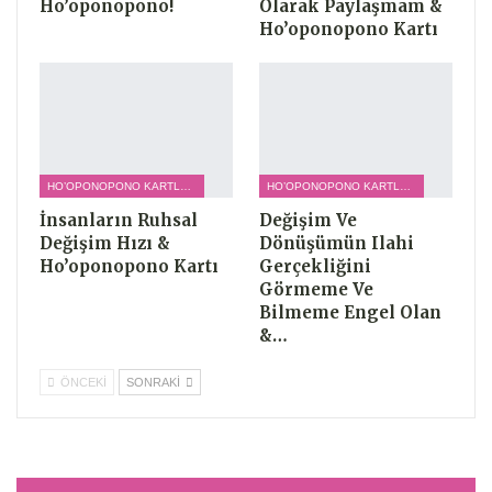
Ho’oponopono!
Olarak Paylaşmam &
Ho’oponopono Kartı
HO’OPONOPONO KARTLARI
HO’OPONOPONO KARTLARI
İnsanların Ruhsal
Değişim Ve
Değişim Hızı &
Dönüşümün Ilahi
Ho’oponopono Kartı
Gerçekliğini
Görmeme Ve
Bilmeme Engel Olan
&…
ÖNCEKI
SONRAKI