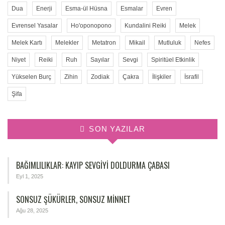
Dua
Enerji
Esma-ül Hüsna
Esmalar
Evren
Evrensel Yasalar
Ho'oponopono
Kundalini Reiki
Melek
Melek Kartı
Melekler
Metatron
Mikail
Mutluluk
Nefes
Niyet
Reiki
Ruh
Sayılar
Sevgi
Spiritüel Etkinlik
Yükselen Burç
Zihin
Zodiak
Çakra
İlişkiler
İsrafil
Şifa
SON YAZILAR
BAĞIMLILIKLAR: KAYIP SEVGIYI DOLDURMA ÇABASI
Eyl 1, 2025
SONSUZ ŞÜKÜRLER, SONSUZ MINNET
Ağu 28, 2025