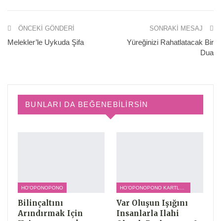
ÖNCEKI GÖNDERI
SONRAKI MESAJ
Melekler’le Uykuda Şifa
Yüreğinizi Rahatlatacak Bir
Dua
BUNLARI DA BEĞENEBILIRSIN
HO'OPONOPONO
HO’OPONOPONO KARTLARI
Bilinçaltını
Var Oluşun Işığını
Arındırmak Için
Insanlarla Ilahi