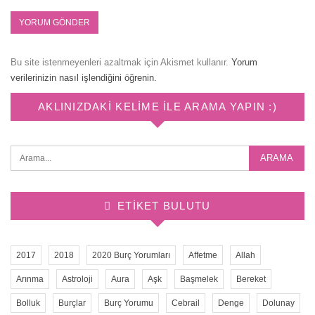
Bu site istenmeyenleri azaltmak için Akismet kullanır.
Yorum
verilerinizin nasıl işlendiğini öğrenin.
AKLINIZDAKI KELIME ILE ARAMA YAPIN :)
ETIKET BULUTU
2017
2018
2020 Burç Yorumları
Affetme
Allah
Arınma
Astroloji
Aura
Aşk
Başmelek
Bereket
Bolluk
Burçlar
Burç Yorumu
Cebrail
Denge
Dolunay