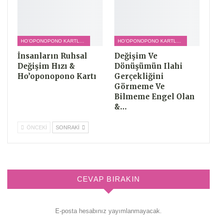
HO’OPONOPONO KARTLARI
HO’OPONOPONO KARTLARI
İnsanların Ruhsal
Değişim Ve
Değişim Hızı &
Dönüşümün Ilahi
Ho’oponopono Kartı
Gerçekliğini
Görmeme Ve
Bilmeme Engel Olan
&…
ÖNCEKI
SONRAKI
CEVAP BIRAKIN
E-posta hesabınız yayımlanmayacak.