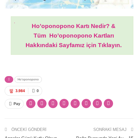
Ho’oponopono Kartı Nedir? &
Tüm Ho’oponopono Kartları
Hakkındaki Sayfamız için Tıklayın.
Ho'oponopono
3.984
0
Pay
ÖNCEKI GÖNDERI
SONRAKI MESAJ