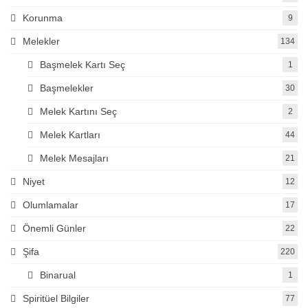
Korunma
9
Melekler
134
Başmelek Kartı Seç
1
Başmelekler
30
Melek Kartını Seç
2
Melek Kartları
44
Melek Mesajları
21
Niyet
12
Olumlamalar
17
Önemli Günler
22
Şifa
220
Binarual
1
Spiritüel Bilgiler
77