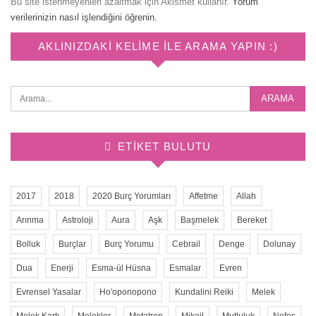
Bu site istenmeyenleri azaltmak için Akismet kullanır.
Yorum
verilerinizin nasıl işlendiğini öğrenin.
AKLINIZDAKI KELIME ILE ARAMA YAPIN :)
ETIKET BULUTU
2017
2018
2020 Burç Yorumları
Affetme
Allah
Arınma
Astroloji
Aura
Aşk
Başmelek
Bereket
Bolluk
Burçlar
Burç Yorumu
Cebrail
Denge
Dolunay
Dua
Enerji
Esma-ül Hüsna
Esmalar
Evren
Evrensel Yasalar
Ho'oponopono
Kundalini Reiki
Melek
Melek Kartı
Melekler
Metatron
Mikail
Mutluluk
Nefes