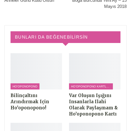
Anneler Günü Kutlu Olsun
Boğa Burcunda Yeni Ay – 15
Mayıs 2018
BUNLARI DA BEĞENEBILIRSIN
HO'OPONOPONO
HO’OPONOPONO KARTLARI
Bilinçaltını
Var Oluşun Işığını
Arındırmak Için
Insanlarla Ilahi
Ho’oponopono!
Olarak Paylaşmam &
Ho’oponopono Kartı