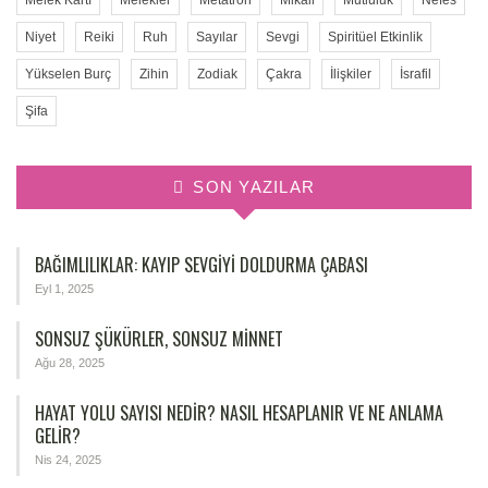
Niyet
Reiki
Ruh
Sayılar
Sevgi
Spiritüel Etkinlik
Yükselen Burç
Zihin
Zodiak
Çakra
İlişkiler
İsrafil
Şifa
SON YAZILAR
BAĞIMLILIKLAR: KAYIP SEVGIYI DOLDURMA ÇABASI
Eyl 1, 2025
SONSUZ ŞÜKÜRLER, SONSUZ MINNET
Ağu 28, 2025
HAYAT YOLU SAYISI NEDIR? NASIL HESAPLANIR VE NE ANLAMA
GELIR?
Nis 24, 2025