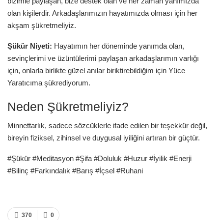
bizimle paylaşan, bize destek olan ve her zaman yanımızda
olan kişilerdir. Arkadaşlarımızın hayatımızda olması için her
akşam şükretmeliyiz.
Şükür Niyeti:
Hayatımın her döneminde yanımda olan,
sevinçlerimi ve üzüntülerimi paylaşan arkadaşlarımın varlığı
için, onlarla birlikte güzel anılar biriktirebildiğim için Yüce
Yaratıcıma şükrediyorum.
Neden Şükretmeliyiz?
Minnettarlık, sadece sözcüklerle ifade edilen bir teşekkür değil,
bireyin fiziksel, zihinsel ve duygusal iyiliğini artıran bir güçtür.
#Şükür #Meditasyon #Şifa #Doluluk #Huzur #İyilik #Enerji
#Bilinç #Farkındalık #Barış #İçsel #Ruhani
370
0