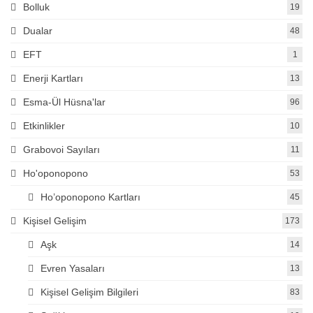
Bolluk
19
Dualar
48
EFT
1
Enerji Kartları
13
Esma-Ül Hüsna'lar
96
Etkinlikler
10
Grabovoi Sayıları
11
Ho'oponopono
53
Ho’oponopono Kartları
45
Kişisel Gelişim
173
Aşk
14
Evren Yasaları
13
Kişisel Gelişim Bilgileri
83