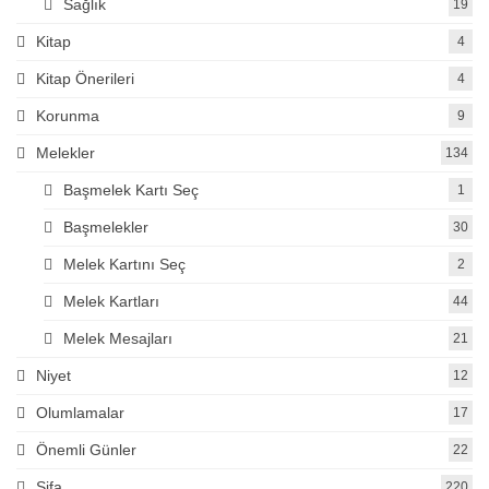
Sağlık
19
Kitap
4
Kitap Önerileri
4
Korunma
9
Melekler
134
Başmelek Kartı Seç
1
Başmelekler
30
Melek Kartını Seç
2
Melek Kartları
44
Melek Mesajları
21
Niyet
12
Olumlamalar
17
Önemli Günler
22
Şifa
220