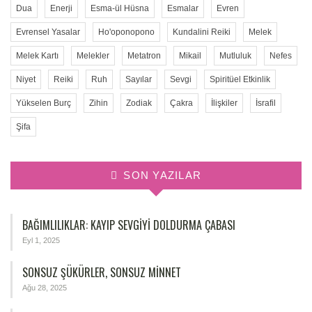
Dua
Enerji
Esma-ül Hüsna
Esmalar
Evren
Evrensel Yasalar
Ho'oponopono
Kundalini Reiki
Melek
Melek Kartı
Melekler
Metatron
Mikail
Mutluluk
Nefes
Niyet
Reiki
Ruh
Sayılar
Sevgi
Spiritüel Etkinlik
Yükselen Burç
Zihin
Zodiak
Çakra
İlişkiler
İsrafil
Şifa
SON YAZILAR
BAĞIMLILIKLAR: KAYIP SEVGIYI DOLDURMA ÇABASI
Eyl 1, 2025
SONSUZ ŞÜKÜRLER, SONSUZ MINNET
Ağu 28, 2025