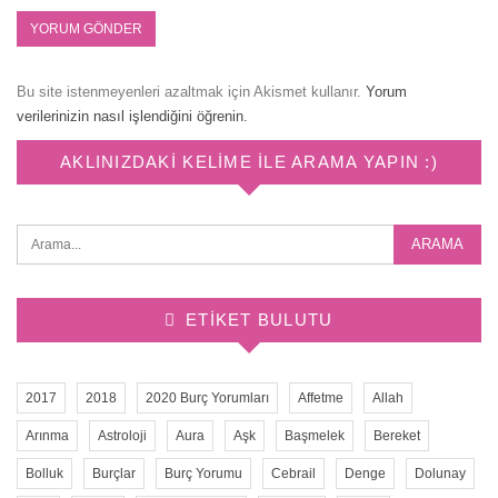
Bu site istenmeyenleri azaltmak için Akismet kullanır.
Yorum
verilerinizin nasıl işlendiğini öğrenin.
AKLINIZDAKI KELIME ILE ARAMA YAPIN :)
ETIKET BULUTU
2017
2018
2020 Burç Yorumları
Affetme
Allah
Arınma
Astroloji
Aura
Aşk
Başmelek
Bereket
Bolluk
Burçlar
Burç Yorumu
Cebrail
Denge
Dolunay