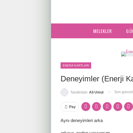
MELEKLER
GÜ
ENERJI KARTLARI
Deneyimler (Enerji Ka
Son günce
Tarafından
Ali Umut
Pay
Aynı deneyimleri arka
arkaya neden yaşıyorum