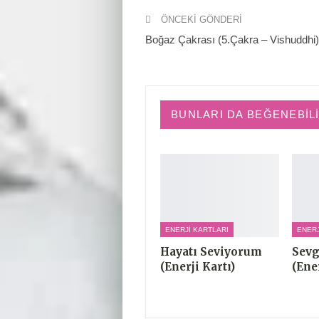
ÖNCEKI GÖNDERI
Boğaz Çakrası (5.Çakra – Vishuddhi)
BUNLARI DA BEĞENEBIL
ENERJI KARTLARI
ENERJ
Hayatı Seviyorum
Sevg
(Enerji Kartı)
(Ener