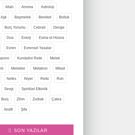
Allah
Arınma
Astroloji
Aşk
Başmelek
Bereket
Bolluk
Burç Yorumu
Cebrail
Denge
Dua
Enerji
Esma-ül Hüsna
Evren
Evrensel Yasalar
opono
Kundalini Reiki
Melek
tı
Melekler
Metatron
Mikail
Nefes
Niyet
Reiki
Ruh
Sevgi
Spiritüel Etkinlik
 Burç
Zihin
Zodiak
Çakra
İsrafil
Şifa
SON YAZILAR