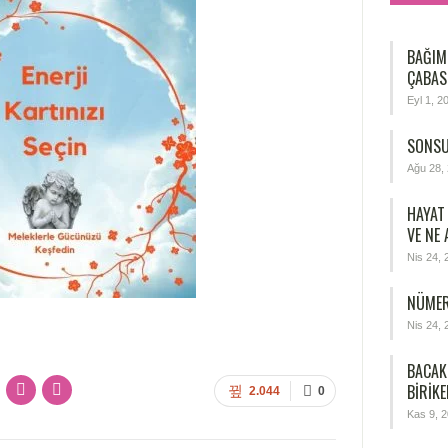
BAĞIM
ÇABAS
Eyl 1, 2
SONSU
Ağu 28,
HAYAT
VE NE
Nis 24, 
NÜMER
Nis 24, 
BACAK
BIRIKE
2.044
0
Kas 9, 