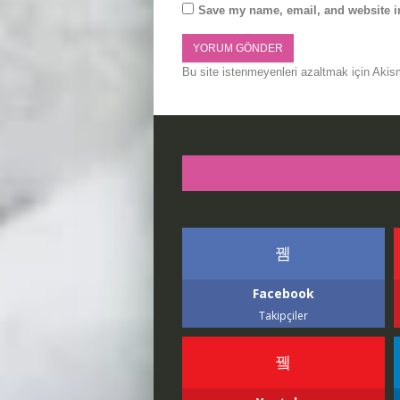
Save my name, email, and website in
Bu site istenmeyenleri azaltmak için Akis
Facebook
Takipçiler