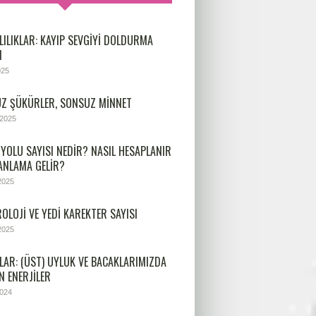
LILIKLAR: KAYIP SEVGIYI DOLDURMA
I
025
Z ŞÜKÜRLER, SONSUZ MINNET
 2025
 YOLU SAYISI NEDIR? NASIL HESAPLANIR
 ANLAMA GELIR?
2025
OLOJİ VE YEDİ KAREKTER SAYISI
2025
LAR: (ÜST) UYLUK VE BACAKLARIMIZDA
N ENERJILER
2024