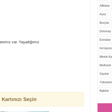
Affetme
Aura
Burçlar
Dolunay
Esmalar
danımız var. Yaşadığımız
Ho'opon
Melek Kar
Mutluluk
Sayılar
Yükselen
İlişkiler
i Kartınızı Seçin