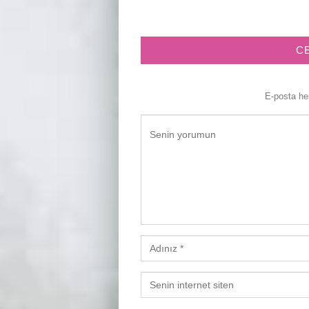
C
E-posta h