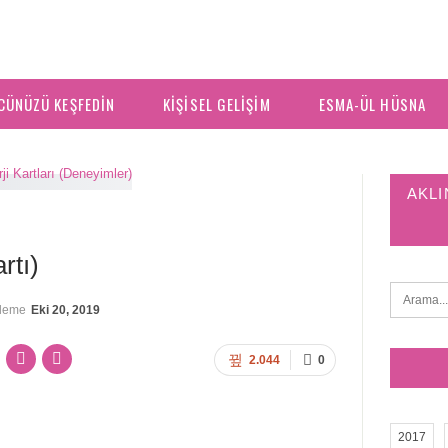
CÜNÜZÜ KEŞFEDIN
KIŞISEL GELIŞIM
ESMA-ÜL HÜSNA
AKLI
rtı)
lleme
Eki 20, 2019
2.044
0
2017