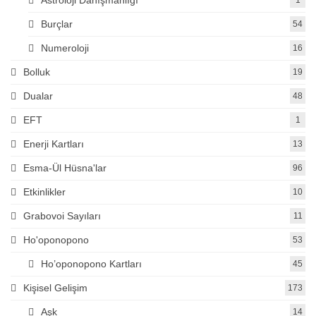
Burçlar
54
Numeroloji
16
Bolluk
19
Dualar
48
EFT
1
Enerji Kartları
13
Esma-Ül Hüsna'lar
96
Etkinlikler
10
Grabovoi Sayıları
11
Ho'oponopono
53
Ho’oponopono Kartları
45
Kişisel Gelişim
173
Aşk
14