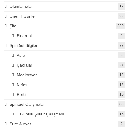
Olumlamalar
17
Önemli Günler
22
Şifa
220
Binarual
1
Spiritüel Bilgiler
77
Aura
8
Çakralar
27
Meditasyon
13
Nefes
12
Reiki
10
Spiritüel Çalışmalar
68
7 Günlük Şükür Çalışması
15
Sure & Ayet
2