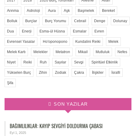
2017
2018
2020 Burç Yorumları
Affetme
Allah
Arınma
Astroloji
Aura
Aşk
Başmelek
Bereket
Bolluk
Burçlar
Burç Yorumu
Cebrail
Denge
Dolunay
Dua
Enerji
Esma-ül Hüsna
Esmalar
Evren
Evrensel Yasalar
Ho'oponopono
Kundalini Reiki
Melek
Melek Kartı
Melekler
Metatron
Mikail
Mutluluk
Nefes
Niyet
Reiki
Ruh
Sayılar
Sevgi
Spiritüel Etkinlik
Yükselen Burç
Zihin
Zodiak
Çakra
İlişkiler
İsrafil
Şifa
SON YAZILAR
BAĞIMLILIKLAR: KAYIP SEVGIYI DOLDURMA ÇABASI
Eyl 1, 2025