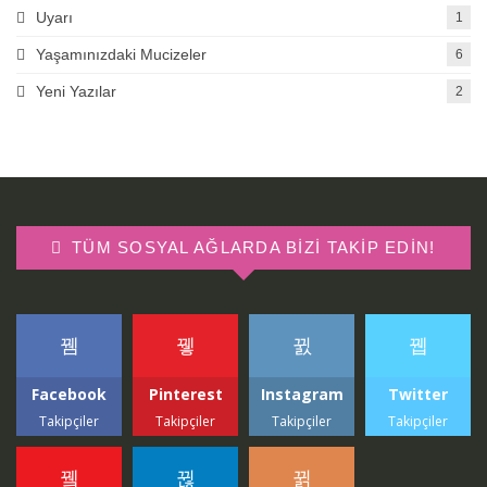
Uyarı
1
Yaşamınızdaki Mucizeler
6
Yeni Yazılar
2
TÜM SOSYAL AĞLARDA BIZI TAKIP EDIN!
Facebook
Pinterest
Instagram
Twitter
Takipçiler
Takipçiler
Takipçiler
Takipçiler