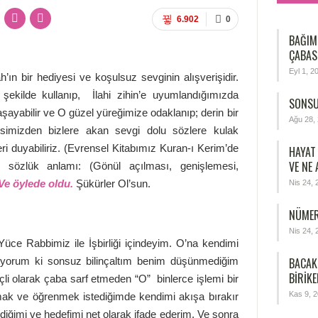
6.902
0
BAĞIM
ÇABAS
Eyl 1, 2
h’ın bir hediyesi ve koşulsuz sevginin alışverişidir.
r şekilde kullanıp, İlahi zihin’e uyumlandığımızda
SONSU
yabilir ve O güzel yüreğimize odaklanıp; derin bir
Ağu 28,
esimizden bizlere akan sevgi dolu sözlere kulak
eri duyabiliriz. (Evrensel Kitabımız Kuran-ı Kerim’de
HAYAT
VE NE
n sözlük anlamı: (Gönül açılması, genişlemesi,
Ve öylede oldu.
Şükürler Ol’sun.
Nis 24, 
NÜMER
Nis 24, 
ce Rabbimiz ile İşbirliği içindeyim. O’na kendimi
BACAK
liyorum ki sonsuz bilinçaltım benim düşünmediğim
BIRIKE
ilinçli olarak çaba sarf etmeden “O” binlerce işlemi bir
Kas 9, 
amak ve öğrenmek istediğimde kendimi akışa bırakır
iğimi ve hedefimi net olarak ifade ederim. Ve sonra