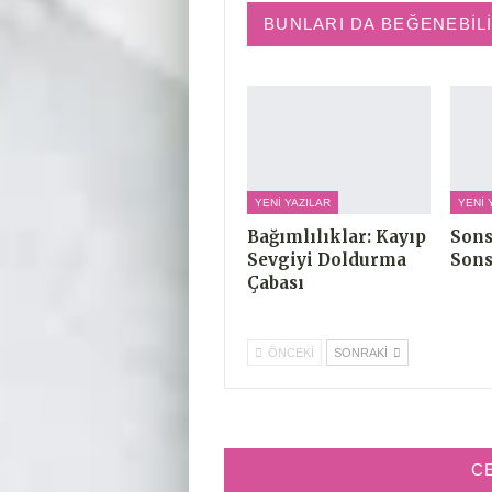
BUNLARI DA BEĞENEBIL
YENI YAZILAR
YENI 
Bağımlılıklar: Kayıp
Sons
Sevgiyi Doldurma
Sons
Çabası
ÖNCEKI
SONRAKI
C