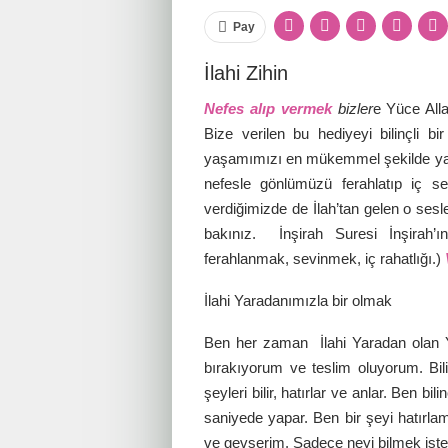
Pay
İlahi Zihin
Nefes alıp vermek
bizler
e Yüce Alla
Bize verilen bu hediyeyi bilinçli bi
yaşamımızı en mükemmel şekilde yaşa
nefesle gönlümüzü ferahlatıp iç s
verdiğimizde de İlah’tan gelen o sesl
bakınız. İnşirah Suresi İnşirah’ı
ferahlanmak, sevinmek, iç rahatlığı.)
İlahi Yaradanımızla bir olmak
Ben her zaman İlahi Yaradan olan Yü
bırakıyorum ve teslim oluyorum. Bi
şeyleri bilir, hatırlar ve anlar. Ben b
saniyede yapar. Ben bir şeyi hatırl
ve gevşerim. Sadece neyi bilmek isted