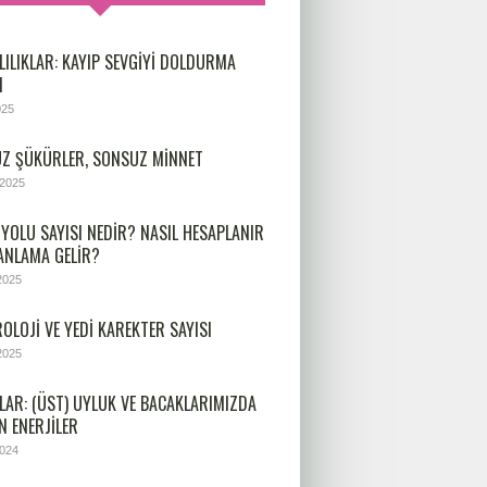
LILIKLAR: KAYIP SEVGIYI DOLDURMA
I
025
Z ŞÜKÜRLER, SONSUZ MINNET
 2025
 YOLU SAYISI NEDIR? NASIL HESAPLANIR
 ANLAMA GELIR?
2025
OLOJİ VE YEDİ KAREKTER SAYISI
2025
LAR: (ÜST) UYLUK VE BACAKLARIMIZDA
N ENERJILER
2024