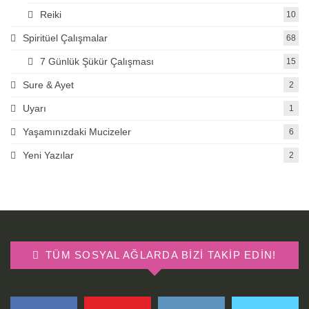
Reiki
10
Spiritüel Çalışmalar
68
7 Günlük Şükür Çalışması
15
Sure & Ayet
2
Uyarı
1
Yaşamınızdaki Mucizeler
6
Yeni Yazılar
2
TÜM SOSYAL AĞLARDA BIZI TAKIP EDIN!