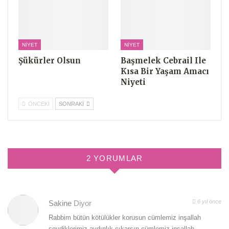
NIYET
NIYET
Şükürler Olsun
Başmelek Cebrail Ile
Kısa Bir Yaşam Amacı
Niyeti
ÖNCEKI
SONRAKI
2 YORUMLAR
6 yıl önce
Sakine
Diyor
Rabbim bütün kötülükler korusun cümlemiz inşallah
sevdiklerimiz aydınlık çıkarsın cümlemiz inşallah