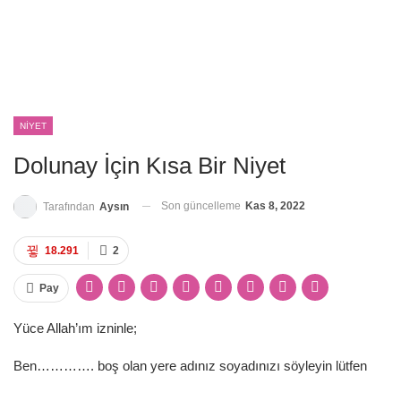
NIYET
Dolunay İçin Kısa Bir Niyet
Son güncelleme
Kas 8, 2022
Tarafından
Aysın
18.291
2
Pay
Yüce Allah’ım izninle;
Ben…………. boş olan yere adınız soyadınızı söyleyin lütfen