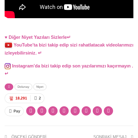
♥ Diğer Niyet Yazıları Sizlerle↵
YouTube’ta bizi takip edip sizi rahatlatacak videolarımızı
izleyebilirsiniz. ↵
Instagram’da bizi takip edip son yazılarımızı kaçırmayın .
↵
Dolunay
Niyet
18.291
2
Pay
ÖNCEKI GÖNDERI
SONRAKI MESAJ