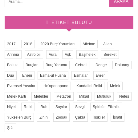
ETIKET BULUTU
2017
2018
2020 Burç Yorumları
Affetme
Allah
Arınma
Astroloji
Aura
Aşk
Başmelek
Bereket
Bolluk
Burçlar
Burç Yorumu
Cebrail
Denge
Dolunay
Dua
Enerji
Esma-ül Hüsna
Esmalar
Evren
Evrensel Yasalar
Ho'oponopono
Kundalini Reiki
Melek
Melek Kartı
Melekler
Metatron
Mikail
Mutluluk
Nefes
Niyet
Reiki
Ruh
Sayılar
Sevgi
Spiritüel Etkinlik
Yükselen Burç
Zihin
Zodiak
Çakra
İlişkiler
İsrafil
Şifa