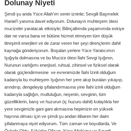
Dolunay Niyeti
Şimdi şu anda Yüce Allah’ım senin izninle; Sevgili Başmelek
Haniel’i yanıma davet ediyorum. Dolunayın muhteşem ötesi
mucizeler yaratacak etkisiyle; Bilinçaltımda yaşamımda eskiye
dair ne varsa bana ve bütüne hizmet etmeyen tüm düşük
titreşimli enerjileri ve de zarar veren her şeyi dirençlerim dahil
kaynağa gönderiyorum. Boşalan yerlere Yüce Yaratıcımın
Işığıyla dolmasına ve bu Mucize ötesi İlahi Sevgi Işığının,
Nurunun varlığımı enerjisel, ruhsal, zihinsel ve fiziksel olarak
olarak güçlendirmesine ve evrenimizde İlahi İzinli olduğum
kadarıyla bu muhteşem Işığının her yere akıp buraları yıkayıp,
arındırıp, dengeleyip şifalandırmasına yine İlahi izinli olduğum
kadarıyla sağlığın, mutluluğun, neşenin, sevginin, tüm
güzelliklerin, barış ve huzurun (iç huzuru dahil) kolaylıkla her
yere sevgimizle gani gani akmasına hepimizin en yüksek
hayrına olması için ve şimdi şu andan itibaren her daim
şifalanmaya niyet ediyorum. Tüm zaman ve boyutlarda. Ve
Öylede Oldu. Şükürler Ol!sun. Yüce Allah’ıma ve Sevgili