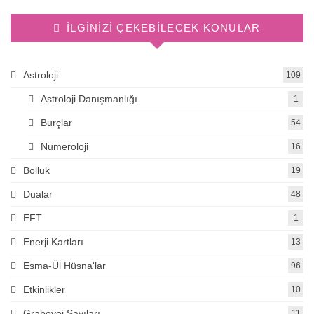
İLGINIZI ÇEKEBILECEK KONULAR
Astroloji
109
Astroloji Danışmanlığı
1
Burçlar
54
Numeroloji
16
Bolluk
19
Dualar
48
EFT
1
Enerji Kartları
13
Esma-Ül Hüsna'lar
96
Etkinlikler
10
Grabovoi Sayıları
11