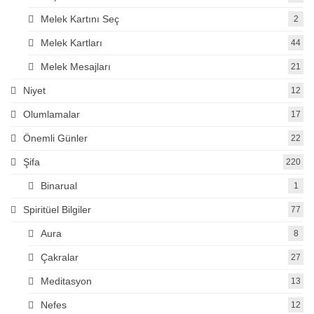
Melek Kartını Seç
2
Melek Kartları
44
Melek Mesajları
21
Niyet
12
Olumlamalar
17
Önemli Günler
22
Şifa
220
Binarual
1
Spiritüel Bilgiler
77
Aura
8
Çakralar
27
Meditasyon
13
Nefes
12