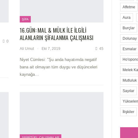
Affetme
Aura
ŞIFA
Burçlar
16.GÜN: MAL & MÜLK ILE ILGILI
ALANLARIN ŞIFALANMA ÇALIŞMASI
Dolunay
0
Ali Umut
Eki 7, 2019
45
Esmalar
Niyet Cümlesi: "Şu anda hayatımda negatif
Ho'opon
bana ait olmayan tüm duygu ve düşünceleri
Melek Kar
kaynağa
…
Mutluluk
Sayılar
Yükselen
İlişkiler
SPIRITÜEL ÇALIŞMALAR