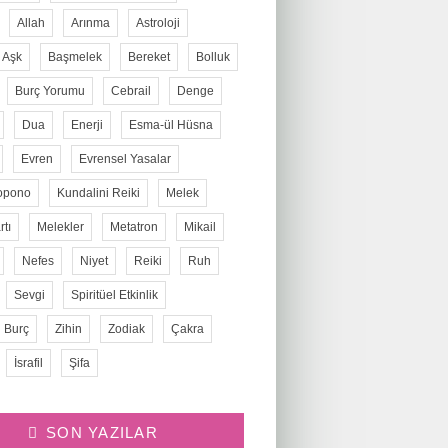
Allah
Arınma
Astroloji
Aşk
Başmelek
Bereket
Bolluk
Burç Yorumu
Cebrail
Denge
Dua
Enerji
Esma-ül Hüsna
Evren
Evrensel Yasalar
opono
Kundalini Reiki
Melek
tı
Melekler
Metatron
Mikail
Nefes
Niyet
Reiki
Ruh
Sevgi
Spiritüel Etkinlik
 Burç
Zihin
Zodiak
Çakra
İsrafil
Şifa
SON YAZILAR