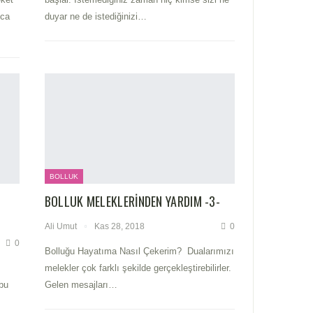
nca
duyar ne de istediğinizi…
BOLLUK
BOLLUK MELEKLERINDEN YARDIM -3-
Ali Umut
Kas 28, 2018
0
0
Bolluğu Hayatıma Nasıl Çekerim? Dualarımızı
melekler çok farklı şekilde gerçekleştirebilirler.
bu
Gelen mesajları…