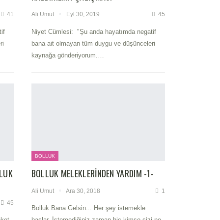
41
Ali Umut
Eyl 30, 2019
45
if
Niyet Cümlesi: "Şu anda hayatımda negatif
ri
bana ait olmayan tüm duygu ve düşünceleri
kaynağa gönderiyorum.
…
BOLLUK
LLUK
BOLLUK MELEKLERINDEN YARDIM -1-
Ali Umut
Ara 30, 2018
1
45
Bolluk Bana Gelsin... Her şey istemekle
eket
başlar. İstemediğiniz zaman hiç kimse sizi ne