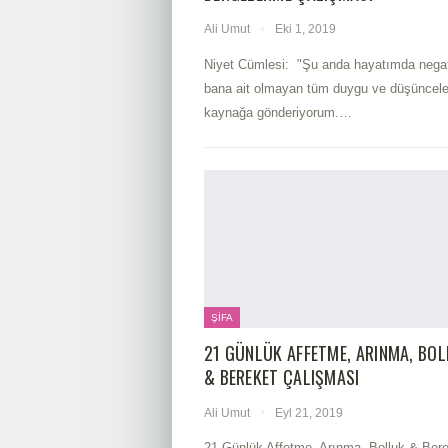
Ali Umut
Eki 1, 2019
Niyet Cümlesi: "Şu anda hayatımda negat
bana ait olmayan tüm duygu ve düşüncele
kaynağa gönderiyorum.
…
ŞIFA
21 GÜNLÜK AFFETME, ARINMA, BO
& BEREKET ÇALIŞMASI
Ali Umut
Eyl 21, 2019
21 Günlük Affetme, Arınma, Bolluk & Ber