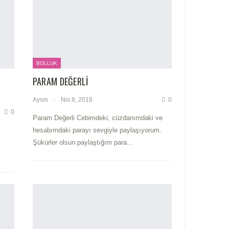
BOLLUK
PARAM DEĞERLI
Aysın
Nis 8, 2018
0
0
Param Değerli Cebimdeki, cüzdanımdaki ve
hesabımdaki parayı sevgiyle paylaşıyorum.
Şükürler olsun paylaştığım para…