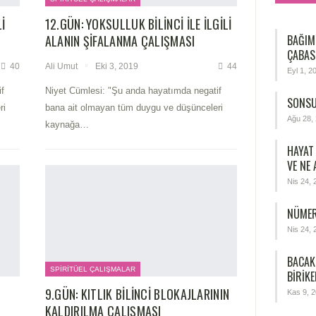
LI
12.GÜN: YOKSULLUK BILINCI ILE ILGILI
ALANIN ŞIFALANMA ÇALIŞMASI
BAĞIM
ÇABAS
40
Ali Umut
Eki 3, 2019
44
Eyl 1, 2
f
Niyet Cümlesi: "Şu anda hayatımda negatif
SONSU
ri
bana ait olmayan tüm duygu ve düşünceleri
Ağu 28,
kaynağa
…
HAYAT
VE NE
Nis 24, 
NÜMER
Nis 24, 
BACAK
SPIRITÜEL ÇALIŞMALAR
BIRIKE
9.GÜN: KITLIK BILINCI BLOKAJLARININ
Kas 9, 
KALDIRILMA ÇALIŞMASI