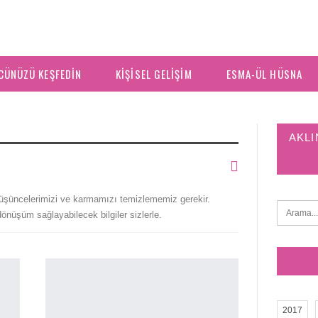
CÜNÜZÜ KEŞFEDIN
KIŞISEL GELIŞIM
ESMA-ÜL HÜSNA
AKLI
düşüncelerimizi ve karmamızı temizlememiz gerekir.
dönüşüm sağlayabilecek bilgiler sizlerle.
2017