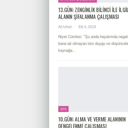
13.GÜN: ZENGINLIK BILINCI ILE ILGI
ALANIN ŞIFALANMA ÇALIŞMASI
Ali Umut
Eki 4, 2019
Niyet Cümlesi: "Şu anda hayatımda negati
bana ait olmayan tüm duygu ve düşüncele
kaynağa
…
ŞIFA
10.GÜN: ALMA VE VERME ALANININ
DENGELENME ÇALIŞMASI