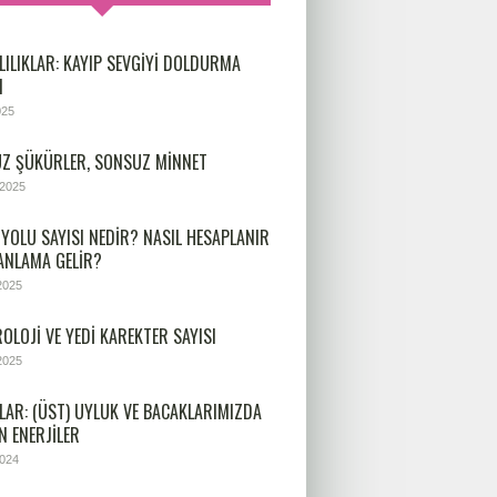
LILIKLAR: KAYIP SEVGIYI DOLDURMA
I
025
Z ŞÜKÜRLER, SONSUZ MINNET
 2025
 YOLU SAYISI NEDIR? NASIL HESAPLANIR
 ANLAMA GELIR?
2025
OLOJİ VE YEDİ KAREKTER SAYISI
2025
LAR: (ÜST) UYLUK VE BACAKLARIMIZDA
N ENERJILER
2024