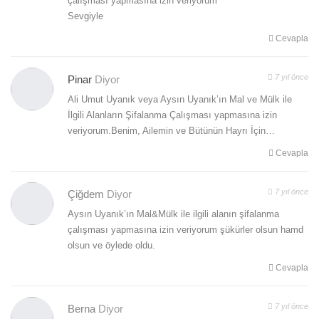
çalışması yapmasına izin veriyorum
Sevgiyle
Cevapla
7 yıl önce
Pinar
Diyor
Ali Umut Uyanık veya Aysın Uyanık’ın Mal ve Mülk ile
İlgili Alanların Şifalanma Çalışması yapmasına izin
veriyorum.Benim, Ailemin ve Bütünün Hayrı İçin…
Cevapla
7 yıl önce
Çiğdem
Diyor
Aysın Uyanık’ın Mal&Mülk ile ilgili alanın şifalanma
çalışması yapmasına izin veriyorum şükürler olsun hamd
olsun ve öylede oldu.
Cevapla
7 yıl önce
Berna
Diyor