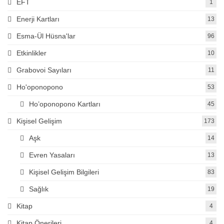
EFT
1
Enerji Kartları
13
Esma-Ül Hüsna'lar
96
Etkinlikler
10
Grabovoi Sayıları
11
Ho'oponopono
53
Ho’oponopono Kartları
45
Kişisel Gelişim
173
Aşk
14
Evren Yasaları
13
Kişisel Gelişim Bilgileri
83
Sağlık
19
Kitap
4
Kitap Önerileri
4