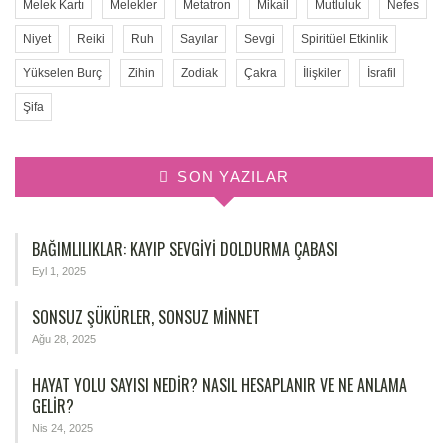
Melek Kartı
Melekler
Metatron
Mikail
Mutluluk
Nefes
Niyet
Reiki
Ruh
Sayılar
Sevgi
Spiritüel Etkinlik
Yükselen Burç
Zihin
Zodiak
Çakra
İlişkiler
İsrafil
Şifa
SON YAZILAR
BAĞIMLILIKLAR: KAYIP SEVGIYI DOLDURMA ÇABASI
Eyl 1, 2025
SONSUZ ŞÜKÜRLER, SONSUZ MINNET
Ağu 28, 2025
HAYAT YOLU SAYISI NEDIR? NASIL HESAPLANIR VE NE ANLAMA
GELIR?
Nis 24, 2025