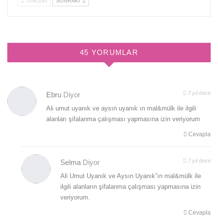
ÖNCEKI
SONRAKI
45 YORUMLAR
7 yıl önce
Ebru
Diyor
Ali umut uyanık ve aysın uyanık ın mal&mülk ile ilgili
alanları şifalanma çalışması yapmasına izin veriyorum
Cevapla
7 yıl önce
Selma
Diyor
Ali Umut Uyanık ve Aysın Uyanık”ın mal&mülk ile
ilgili alanların şifalanma çalışması yapmasına izin
veriyorum.
Cevapla