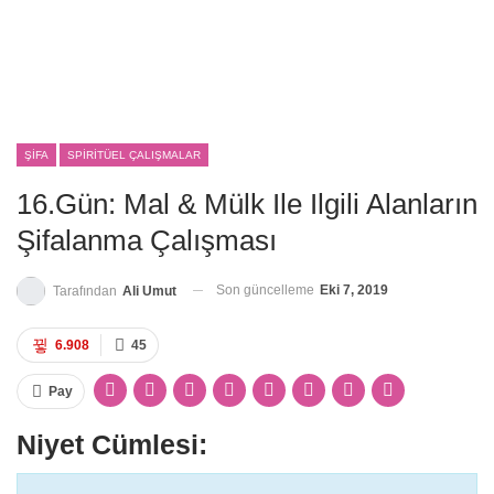
ŞIFA
SPIRITÜEL ÇALIŞMALAR
16.Gün: Mal & Mülk Ile Ilgili Alanların
Şifalanma Çalışması
Son güncelleme
Eki 7, 2019
Tarafından
Ali Umut
6.908
45
Pay
Niyet Cümlesi: