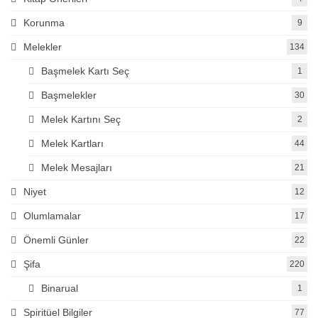
Korunma
9
Melekler
134
Başmelek Kartı Seç
1
Başmelekler
30
Melek Kartını Seç
2
Melek Kartları
44
Melek Mesajları
21
Niyet
12
Olumlamalar
17
Önemli Günler
22
Şifa
220
Binarual
1
Spiritüel Bilgiler
77