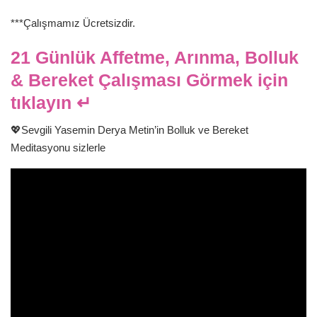
***Çalışmamız Ücretsizdir.
21 Günlük Affetme, Arınma, Bolluk
& Bereket Çalışması Görmek için
tıklayın ↵
💖Sevgili Yasemin Derya Metin’in Bolluk ve Bereket
Meditasyonu sizlerle