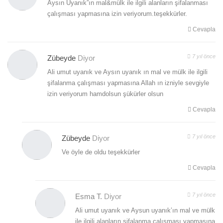
Aysın Uyanık”ın mal&mülk ile ilgili alanların şifalanması
çalışması yapmasına izin veriyorum.teşekkürler.
Cevapla
7 yıl önce
Zübeyde
Diyor
Ali umut uyanık ve Aysın uyanık ın mal ve mülk ile ilgili
şifalanma çalışması yapmasına Allah ın izniyle sevgiyle
izin veriyorum hamdolsun şükürler olsun
Cevapla
7 yıl önce
Zübeyde
Diyor
Ve öyle de oldu teşekkürler
Cevapla
7 yıl önce
Esma T.
Diyor
Ali umut uyanık ve Aysun uyanık’ın mal ve mülk
ile ilgili alanların şifalanma çalışması yapmasına