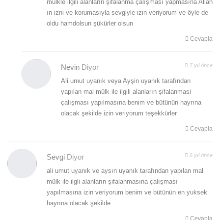
mülkle ilgili alanların şifalanma çalışması yapmasına Allah
ın izni ve korumasıyla sevgiyle izin veriyorum ve öyle de
oldu hamdolsun şükürler olsun
Cevapla
7 yıl önce
Nevin
Diyor
Ali umut uyanık veya Ayşin uyanık tarafından
yapılan mal mülk ile ilgili alanların şifalanmasi
çalışması yapılmasına benim ve bütünün hayrına
olacak şekilde izin veriyorum teşekkürler
Cevapla
6 yıl önce
Sevgi
Diyor
ali umut uyanık ve aysın uyanık tarafından yapılan mal
mülk ile ilgli alanların şifalanmasına çalışması
yapılmasına izin veriyorum benim ve bütünün en yuksek
hayrına olacak şekilde
Cevapla