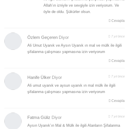
Allah’ın izniyle ve sevgiyle izin veriyorum. Ve
öyle de oldu. Şükürler olsun.
Cevapla
7 yıl önce
Özlem Geçeren
Diyor
Ali Umut Uyanık ve Aysın Uyanık ın mal ve mülk ile ilgili
şifalanma çalışması yapmasına izin veriyorum
Cevapla
7 yıl önce
Hanife Ülker
Diyor
Ali umut uyanık ve aysun uyanık ın mal mülk ile ilgili
şifalanma çalışması yapmasına izin veriyorum
Cevapla
7 yıl önce
Fatma Güliz
Diyor
Aysın Uyanık’ın Mal & Mülk ile ilgili Alanların Şifalanma