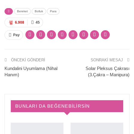
Bereket
Bolluk
Para
6.908
45
Pay
ÖNCEKI GÖNDERI
SONRAKI MESAJ
Kundalini Uyumlama (Nihal
Solar Pleksus Çakrası
Hanım)
(3.Çakra – Manipura)
BUNLARI DA BEĞENEBILIRSIN