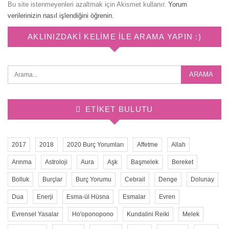
Bu site istenmeyenleri azaltmak için Akismet kullanır.
Yorum
verilerinizin nasıl işlendiğini öğrenin.
AKLINIZDAKI KELIME ILE ARAMA YAPIN :)
ETIKET BULUTU
2017
2018
2020 Burç Yorumları
Affetme
Allah
Arınma
Astroloji
Aura
Aşk
Başmelek
Bereket
Bolluk
Burçlar
Burç Yorumu
Cebrail
Denge
Dolunay
Dua
Enerji
Esma-ül Hüsna
Esmalar
Evren
Evrensel Yasalar
Ho'oponopono
Kundalini Reiki
Melek