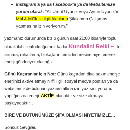
Instagram’a ya da Facebook’a ya da Websitemize
yorum olarak:
“Ali Umut Uyanık veya Aysın Uyanık’ın
Mal & Mülk ile ilgili Alanların
Şifalanma Çalışması
yapmasına
izin veriyorum.”
yazmanız durumunda biz o günün saat 21:00 itibariyle toplu
Kundalini Reiki
↵
olarak ilahi izinli olduğumuz kadar
ile
arınma, rahatlama, blokajların temizlenmesine niyet ederek
enerji gönderiyor olacağız.
Günü Kaçıranlar için Not:
Günü kaçırdım diye sakın endişe
enerjinizi aktive etmeyin 🙂 İlgili sosyal medya postları ya da
websitemizde bulunan yazının altına izin yazısını yorumu
yaptığınızda enerji
AKTİF
olacaktır ve size akmaya
başlayacaktır. .
BİRE VE BÜTÜNÜMÜZE ŞİFA OLMASI NİYETİMİZLE…
Sonsuz Sevgiler.