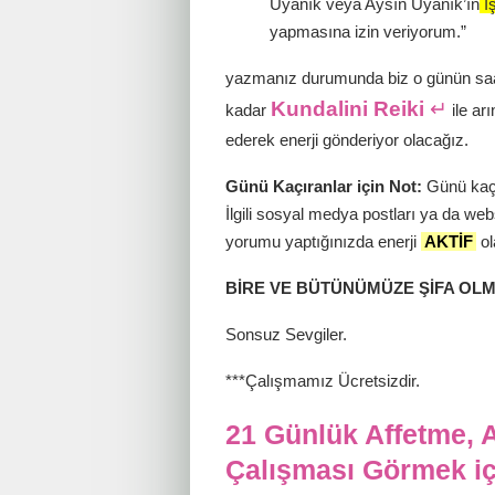
Uyanık veya Aysın Uyanık’ın
İş
yapmasına
izin veriyorum.”
yazmanız durumunda biz o günün saat 2
Kundalini Reiki
↵
kadar
ile ar
ederek enerji gönderiyor olacağız.
Günü Kaçıranlar için Not:
Günü kaçı
İlgili sosyal medya postları ya da web
yorumu yaptığınızda enerji
AKTİF
ol
BİRE VE BÜTÜNÜMÜZE ŞİFA OLM
Sonsuz Sevgiler.
***Çalışmamız Ücretsizdir.
21 Günlük Affetme, 
Çalışması Görmek içi