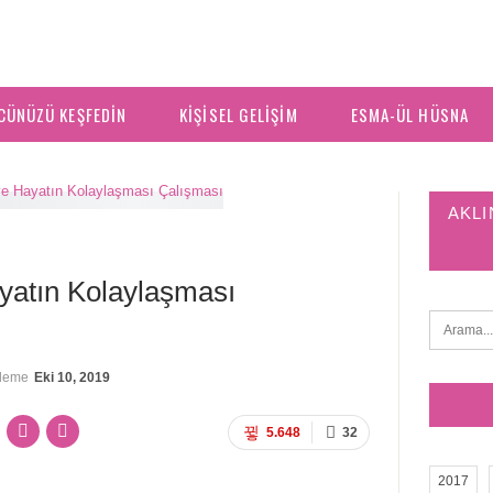
CÜNÜZÜ KEŞFEDIN
KIŞISEL GELIŞIM
ESMA-ÜL HÜSNA
AKLI
ayatın Kolaylaşması
lleme
Eki 10, 2019
5.648
32
2017