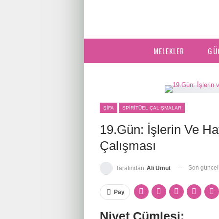
MELEKLER
GÜ
ŞIFA
SPIRITÜEL ÇALIŞMALAR
19.Gün: İşlerin Ve H
Çalışması
Son günce
Tarafından
Ali Umut
Pay
Niyet Cümlesi: