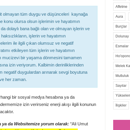
Affetme
ait olmayan tüm duygu ve düşünceleri kaynağa
Aura
e konu olursa olsun işlerimin ve hayatımın
Burçlar
da dolaylı bana bağlı olan ve olmayan işlerin ve
haksızlıkların, işlerin ve hayatımın
Dolunay
rim ile ilgili çıkan olumsuz ve negatif
Esmalar
atımı etkileyen tüm işlerin ve hayatımın
Ho'opon
m mucizevi bir yaşama dönmesini tamamen
sına izin veriyorum. Kalbimin derinliklerinden
Melek Kar
tüm negatif duygulardan arınarak sevgi boyutuna
Mutluluk
 ve her zaman.
Sayılar
Yükselen
rhangi bir sosyal medya hesabına ya da
ermemize izin verirseniz enerji akışı ilgili konunun
İlişkiler
yacaktır.
a ya da Websitemize yorum olarak:
“Ali Umut