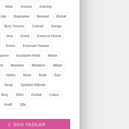
Allah
Arınma
Astroloji
Aşk
Başmelek
Bereket
Bolluk
Burç Yorumu
Cebrail
Denge
Dua
Enerji
Esma-ül Hüsna
Evren
Evrensel Yasalar
opono
Kundalini Reiki
Melek
tı
Melekler
Metatron
Mikail
Nefes
Niyet
Reiki
Ruh
Sevgi
Spiritüel Etkinlik
 Burç
Zihin
Zodiak
Çakra
İsrafil
Şifa
SON YAZILAR