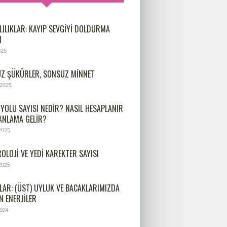
LILIKLAR: KAYIP SEVGIYI DOLDURMA
I
025
Z ŞÜKÜRLER, SONSUZ MINNET
 2025
 YOLU SAYISI NEDIR? NASIL HESAPLANIR
 ANLAMA GELIR?
2025
OLOJİ VE YEDİ KAREKTER SAYISI
2025
LAR: (ÜST) UYLUK VE BACAKLARIMIZDA
N ENERJILER
2024