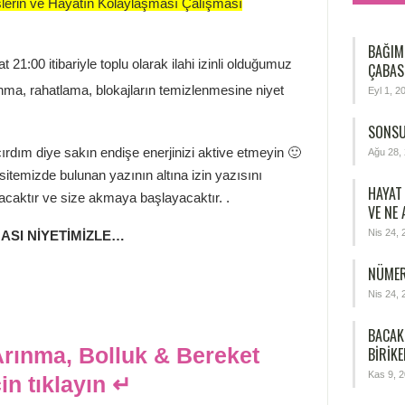
lerin ve Hayatın Kolaylaşması Çalışması
BAĞIM
1:00 itibariyle toplu olarak ilahi izinli olduğumuz
ÇABAS
ınma, rahatlama, blokajların temizlenmesine niyet
Eyl 1, 2
SONSU
rdım diye sakın endişe enerjinizi aktive etmeyin 🙂
Ağu 28,
sitemizde bulunan yazının altına izin yazısını
HAYAT
acaktır ve size akmaya başlayacaktır. .
VE NE
Nis 24, 
ASI NİYETİMİZLE…
NÜMER
Nis 24, 
BACAK
Arınma, Bolluk & Bereket
BIRIKE
Kas 9, 
n tıklayın ↵