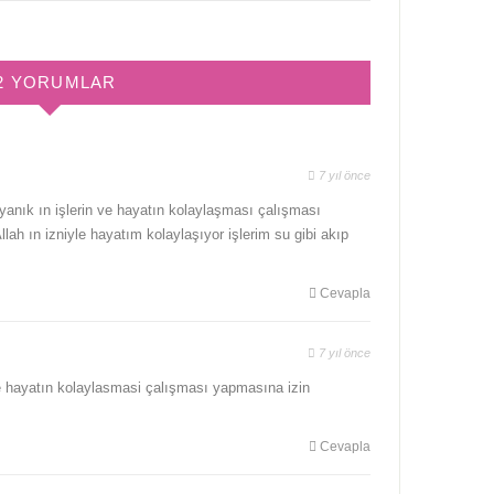
2 YORUMLAR
7 yıl önce
anık ın işlerin ve hayatın kolaylaşması çalışması
lah ın izniyle hayatım kolaylaşıyor işlerim su gibi akıp
Cevapla
7 yıl önce
ve hayatın kolaylasmasi çalışması yapmasına izin
Cevapla