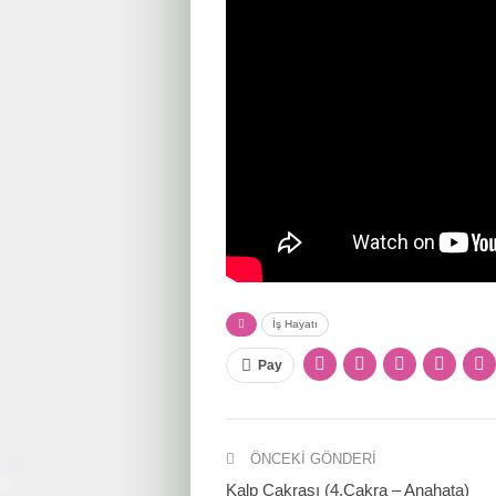
İş Hayatı
Pay
ÖNCEKI GÖNDERI
Kalp Çakrası (4.Çakra – Anahata)