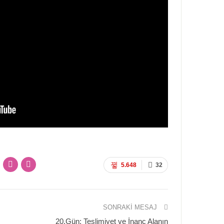
5.648
32
SONRAKI MESAJ
20.Gün: Teslimiyet ve İnanç Alanın