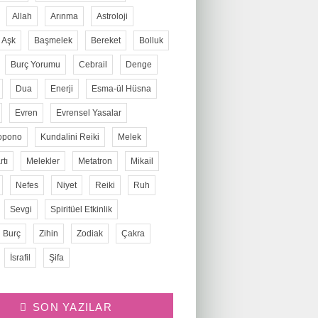
Allah
Arınma
Astroloji
Aşk
Başmelek
Bereket
Bolluk
Burç Yorumu
Cebrail
Denge
Dua
Enerji
Esma-ül Hüsna
Evren
Evrensel Yasalar
opono
Kundalini Reiki
Melek
tı
Melekler
Metatron
Mikail
Nefes
Niyet
Reiki
Ruh
Sevgi
Spiritüel Etkinlik
 Burç
Zihin
Zodiak
Çakra
İsrafil
Şifa
SON YAZILAR