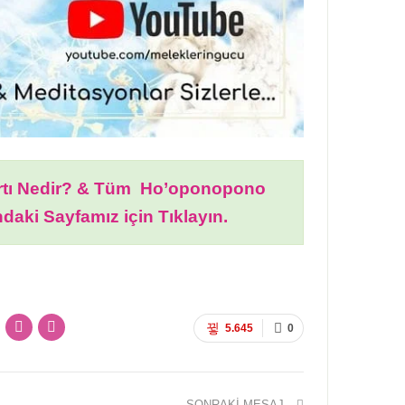
tı Nedir? & Tüm Ho’oponopono
ndaki Sayfamız için Tıklayın.
5.645
0
SONRAKI MESAJ