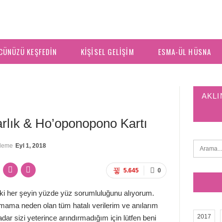
CÜNÜZÜ KEŞFEDIN
KIŞISEL GELIŞIM
ESMA-ÜL HÜSNA
AKLI
rlık & Ho’oponopono Kartı
lleme
Eyl 1, 2018
5.645
0
ki her şeyin yüzde yüz sorumluluğunu alıyorum.
nmama neden olan tüm hatalı verilerim ve anılarım
2017
r sizi yeterince arındırmadığım için lütfen beni