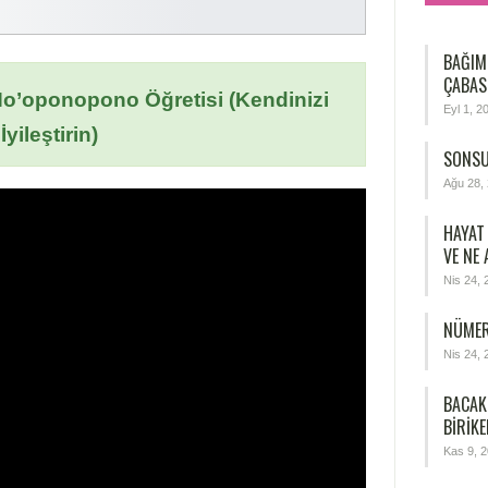
BAĞIM
ÇABAS
o’oponopono Öğretisi (Kendinizi
Eyl 1, 2
İyileştirin)
SONSU
Ağu 28,
HAYAT
VE NE
Nis 24, 
NÜMER
Nis 24, 
BACAK
BIRIKE
Kas 9, 