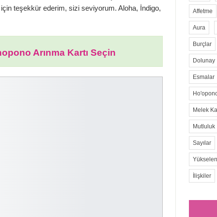
z için teşekkür ederim, sizi seviyorum. Aloha, İndigo,
Affetme
Aura
Burçlar
opono Arınma Kartı Seçin
Dolunay
Esmalar
Ho'opon
Melek Kar
Mutluluk
Sayılar
Yükselen
İlişkiler