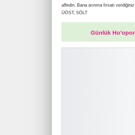
affedin. Bana arınma fırsatı verdiğini
ÜÖST, SÖLT
Günlük Ho’opon