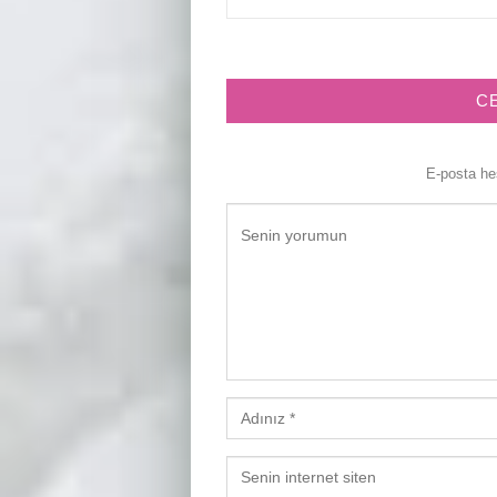
C
E-posta h