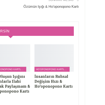
Özümün Işığı & Ho’oponopono Kartı
IRSIN
HO’OPONOPONO KARTLARI
HO’OPONOPONO KARTLARI
Oluşun Işığını
İnsanların Ruhsal
nlarla Ilahi
Değişim Hızı &
ak Paylaşmam &
Ho’oponopono Kartı
ponopono Kartı