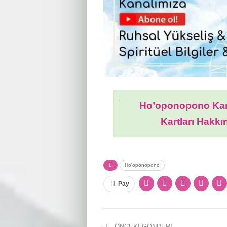
Ho’oponopono Kar
Kartları Hakkı
Ho'oponopono
Pay
ÖNCEKI GÖNDERI