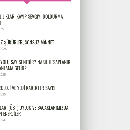
LILIKLAR: KAYIP SEVGIYI DOLDURMA
I
025
Z ŞÜKÜRLER, SONSUZ MINNET
 2025
 YOLU SAYISI NEDIR? NASIL HESAPLANIR
 ANLAMA GELIR?
2025
OLOJİ VE YEDİ KAREKTER SAYISI
2025
LAR: (ÜST) UYLUK VE BACAKLARIMIZDA
N ENERJILER
2024