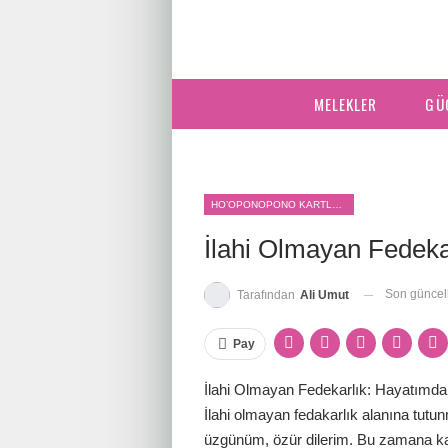
MELEKLER
GÜ
HO’OPONOPONO KARTLARI
İlahi Olmayan Fedeka
Son günce
Tarafından
Ali Umut
Pay
İlahi Olmayan Fedekarlık: Hayatımda
İlahi olmayan fedakarlık alanına tutu
üzgünüm, özür dilerim. Bu zamana kada