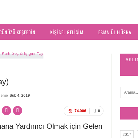
CÜNÜZÜ KEŞFEDIN
KIŞISEL GELIŞIM
ESMA-ÜL HÜSNA
AKLI
ay)
lleme
Şub 4, 2019
74.006
0
mana Yardımcı Olmak için Gelen
2017