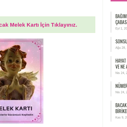
BAĞIM
ÇABAS
ak Melek Kartı İçin Tıklayınız.
Eyl 1, 2
SONSU
Ağu 28,
HAYAT
VE NE
Nis 24, 
NÜMER
Nis 24, 
BACAK
BIRIKE
Kas 9, 