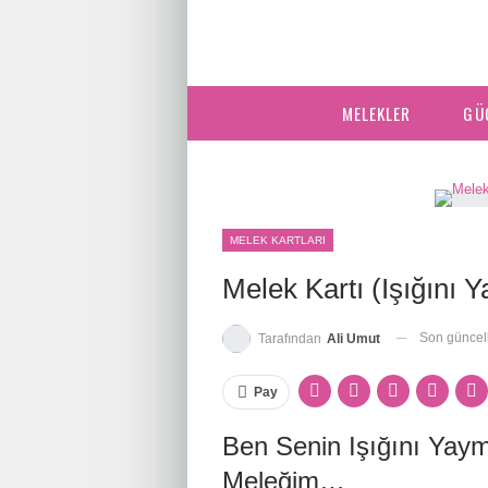
MELEKLER
GÜ
MELEK KARTLARI
Melek Kartı (Işığını Y
Son günce
Tarafından
Ali Umut
Pay
Ben Senin Işığını Yay
Meleğim…