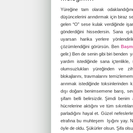
Yüreğine tam olarak odaklandığı
düşüncelerini arındırmak için biraz s
gelen “O” sese kulak verdiğinde işar
gönderdiğini hissedersin. Sana ışık
uyarsan harika yerlere yönlendiril
çözümlendiğini görürsün. Ben
Başmel
gelir.) Ben de senin gibi biri benden
yardım istediğinde sana içtenlikle
olumsuzlukları yüreğinden ve zih
blokajlarını, travmalarını temizlemem
arınmak istediğinde toksinlerinden k
dışı doğanı benimsemene barış, se
şifam belli belirsizdir. Şimdi beni
hücrelerine aktığını ve tüm sıkıntıları
parladığını hayal et. Güzel nefeslerl
etrafına bu muhteşem Işığını yay. 
öyle de oldu. Şükürler olsun. Şifa ols