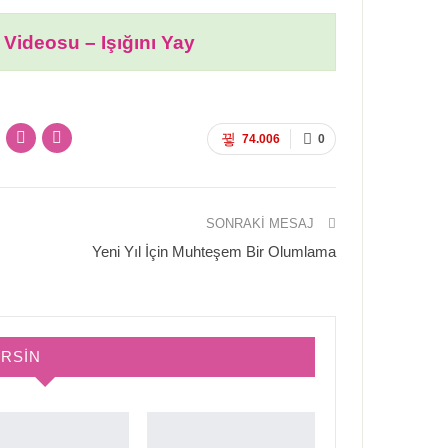
 Videosu – Işığını Yay
74.006
0
SONRAKI MESAJ
Yeni Yıl İçin Muhteşem Bir Olumlama
IRSIN