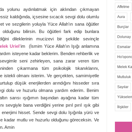
Affetme
nda yolunu aydınlatmak için aklından çıkmayan
essiz kaldığında, içsesine sıcacık sevgi dolu olumlu
Aura
et ve sezgilerin yoluyla Yüce Allah’ın sana öğütler
Burçlar
 olduğunu bilirsin. Bu öğütleri fark edip bunlara
Dolunay
diğini dileklerinin mucizevi bir şekilde sevinçle
ek Uriel’
im (İsmim Yüce Allah’ın Işığı anlamına
Esmalar
 yardım isteyene kadar beklerim. Benden rehberlik ve
Ho'opon
, sevgimle seni zehirleyen, sana zarar veren tüm
Melek Kar
ninden çıkarmana tüm psikolojik tıkanıklarını,
e istekli olmanı isterim. Ve gerçekten, samimiyetle
Mutluluk
urtulup düşük enerjilerden arındığını hisseder sıra
Sayılar
vgi dolu ve huzurlu olmana yardım ederim. Benim
Yükselen
m altın sarısı ışığımın başından ayağına kadar tüm
nı sevgiyle bana verdiğini yerine pırıl pırıl ışık gibi
İlişkiler
e enerjimi hisset. Sende sevgi dolu Işığınla yürü ve
Ne kadar mutlu ve huzurlu olduğunu göreceksin. Ve
un. Amin