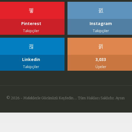
Pinterest
Instagram
Takipçiler
Takipçiler
Linkedin
3,033
Takipçiler
Üyeler
© 2026 - Meleklerle Gücünüzü Keşfedin.... Tüm Hakları Saklıdır. Aysın