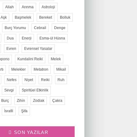
Allah
Arınma
Astroloji
Aşk
Başmelek
Bereket
Bolluk
Burç Yorumu
Cebrail
Denge
Dua
Enerji
Esma-ül Hüsna
Evren
Evrensel Yasalar
opono
Kundalini Reiki
Melek
tı
Melekler
Metatron
Mikail
Nefes
Niyet
Reiki
Ruh
Sevgi
Spiritüel Etkinlik
 Burç
Zihin
Zodiak
Çakra
İsrafil
Şifa
SON YAZILAR