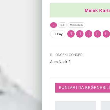
Melek Kartı
Işık
Melek Kartı
Pay
ÖNCEKI GÖNDERI
Aura Nedir ?
BUNLARI DA BEĞENEBIL