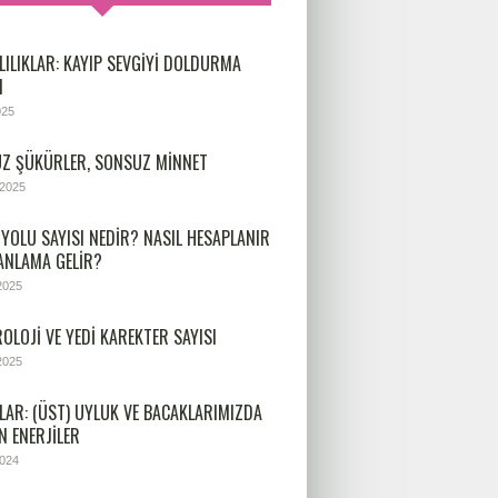
LILIKLAR: KAYIP SEVGIYI DOLDURMA
I
025
Z ŞÜKÜRLER, SONSUZ MINNET
 2025
 YOLU SAYISI NEDIR? NASIL HESAPLANIR
 ANLAMA GELIR?
2025
OLOJİ VE YEDİ KAREKTER SAYISI
2025
LAR: (ÜST) UYLUK VE BACAKLARIMIZDA
N ENERJILER
2024