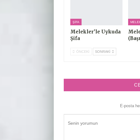
ŞIFA
MELE
Melekler’le Uykuda
Mele
Şifa
(Baş
ÖNCEKI
SONRAKI
C
E-posta h