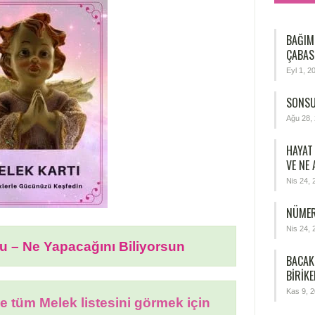
BAĞIM
ÇABAS
Eyl 1, 2
SONSU
Ağu 28,
HAYAT
VE NE
Nis 24, 
NÜMER
Nis 24, 
u – Ne Yapacağını Biliyorsun
BACAK
BIRIKE
Kas 9, 
e tüm Melek listesini görmek için