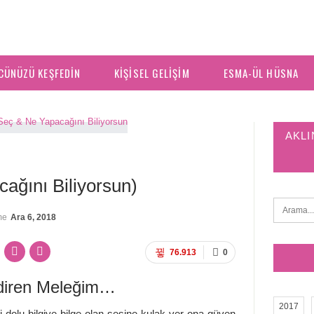
CÜNÜZÜ KEŞFEDIN
KIŞISEL GELIŞIM
ESMA-ÜL HÜSNA
AKLI
ağını Biliyorsun)
me
Ara 6, 2018
76.913
0
ldiren Meleğim…
2017
 dolu bilgiye bilge olan sesine kulak ver ona güven