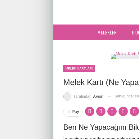
MELEKLER
GÜ
MELEK KARTLARI
Melek Kartı (Ne Yapac
Son güncelle
Tarafından
Aysın
Pay
Ben Ne Yapacağını Bi
İç sesine ve oradan sana gelen sevgi