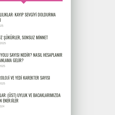
LILIKLAR: KAYIP SEVGIYI DOLDURMA
I
025
Z ŞÜKÜRLER, SONSUZ MINNET
 2025
 YOLU SAYISI NEDIR? NASIL HESAPLANIR
 ANLAMA GELIR?
2025
OLOJİ VE YEDİ KAREKTER SAYISI
2025
LAR: (ÜST) UYLUK VE BACAKLARIMIZDA
N ENERJILER
2024