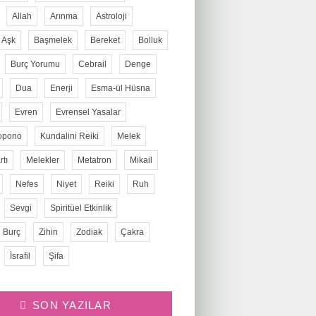
Allah
Arınma
Astroloji
Aşk
Başmelek
Bereket
Bolluk
Burç Yorumu
Cebrail
Denge
Dua
Enerji
Esma-ül Hüsna
Evren
Evrensel Yasalar
opono
Kundalini Reiki
Melek
tı
Melekler
Metatron
Mikail
Nefes
Niyet
Reiki
Ruh
Sevgi
Spiritüel Etkinlik
 Burç
Zihin
Zodiak
Çakra
İsrafil
Şifa
SON YAZILAR