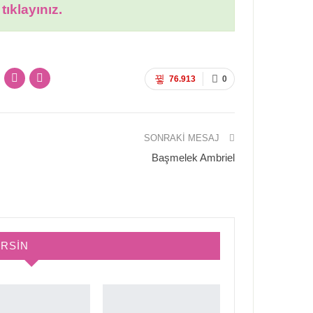
tıklayınız.
76.913
0
SONRAKI MESAJ
Başmelek Ambriel
IRSIN