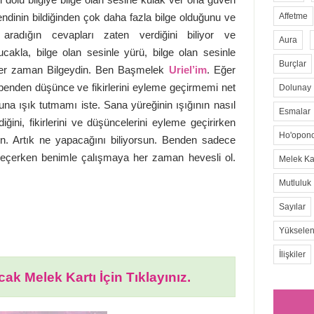
dinin bildiğinden çok daha fazla bilge olduğunu ve
Affetme
 aradığın cevapları zaten verdiğini biliyor ve
Aura
ucakla, bilge olan sesinle yürü, bilge olan sesinle
Burçlar
 her zaman Bilgeydin. Ben Başmelek
Uriel’im
. Eğer
benden düşünce ve fikirlerini eyleme geçirmemi net
Dolunay
a ışık tutmamı iste. Sana yüreğinin ışığının nasıl
Esmalar
ğini, fikirlerini ve düşüncelerini eyleme geçirirken
Ho'opon
ın. Artık ne yapacağını biliyorsun. Benden sadece
eçerken benimle çalışmaya her zaman hevesli ol.
Melek Kar
Mutluluk
Sayılar
Yükselen
İlişkiler
ak Melek Kartı İçin Tıklayınız.