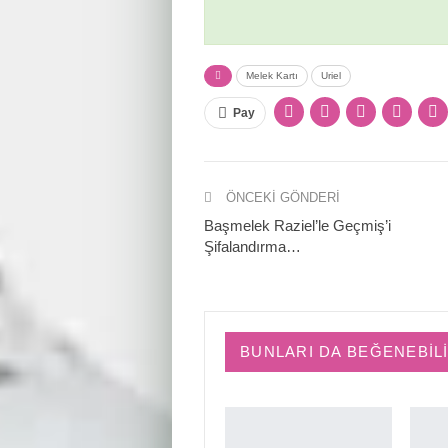
Melek Kartı
Uriel
Pay
ÖNCEKI GÖNDERI
Başmelek Raziel’le Geçmiş’i
Şifalandırma…
BUNLARI DA BEĞENEBIL