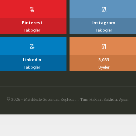
Pinterest
Instagram
Takipçiler
Takipçiler
Linkedin
3,033
Takipçiler
Üyeler
© 2026 - Meleklerle Gücünüzü Keşfedin.... Tüm Hakları Saklıdır. Aysın