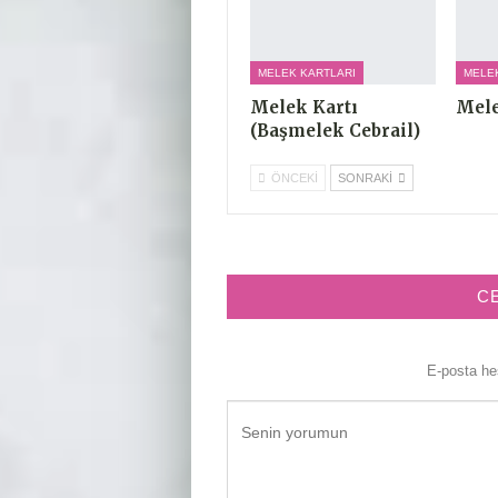
MELEK KARTLARI
MELEK
Melek Kartı
Mele
(Başmelek Cebrail)
ÖNCEKI
SONRAKI
C
E-posta h