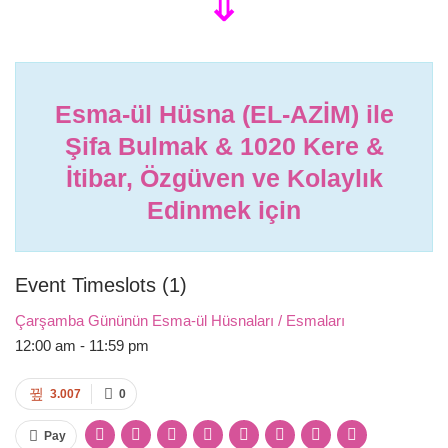
‌⇓
Esma-ül Hüsna (EL-AZİM) ile
Şifa Bulmak & 1020 Kere &
İtibar, Özgüven ve Kolaylık
Edinmek için
Event Timeslots (1)
Çarşamba Gününün Esma-ül Hüsnaları / Esmaları
12:00 am
-
11:59 pm
3.007
0
Pay