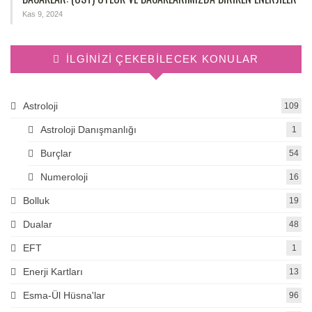
Kas 9, 2024
İLGINIZI ÇEKEBILECEK KONULAR
Astroloji
109
Astroloji Danışmanlığı
1
Burçlar
54
Numeroloji
16
Bolluk
19
Dualar
48
EFT
1
Enerji Kartları
13
Esma-Ül Hüsna'lar
96