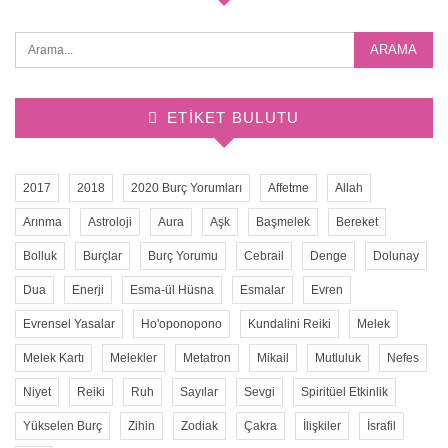
ETIKET BULUTU
2017
2018
2020 Burç Yorumları
Affetme
Allah
Arınma
Astroloji
Aura
Aşk
Başmelek
Bereket
Bolluk
Burçlar
Burç Yorumu
Cebrail
Denge
Dolunay
Dua
Enerji
Esma-ül Hüsna
Esmalar
Evren
Evrensel Yasalar
Ho'oponopono
Kundalini Reiki
Melek
Melek Kartı
Melekler
Metatron
Mikail
Mutluluk
Nefes
Niyet
Reiki
Ruh
Sayılar
Sevgi
Spiritüel Etkinlik
Yükselen Burç
Zihin
Zodiak
Çakra
İlişkiler
İsrafil