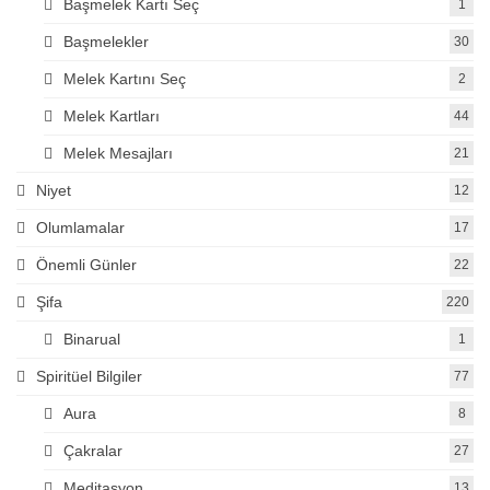
Başmelek Kartı Seç
1
Başmelekler
30
Melek Kartını Seç
2
Melek Kartları
44
Melek Mesajları
21
Niyet
12
Olumlamalar
17
Önemli Günler
22
Şifa
220
Binarual
1
Spiritüel Bilgiler
77
Aura
8
Çakralar
27
Meditasyon
13