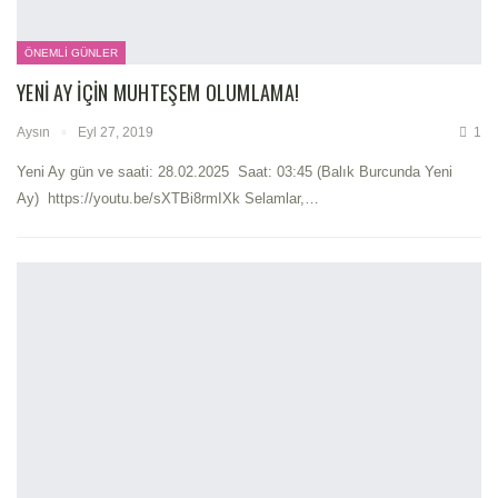
ÖNEMLI GÜNLER
YENI AY İÇIN MUHTEŞEM OLUMLAMA!
Aysın
Eyl 27, 2019
1
Yeni Ay gün ve saati: 28.02.2025 Saat: 03:45 (Balık Burcunda Yeni
Ay) https://youtu.be/sXTBi8rmIXk Selamlar,…