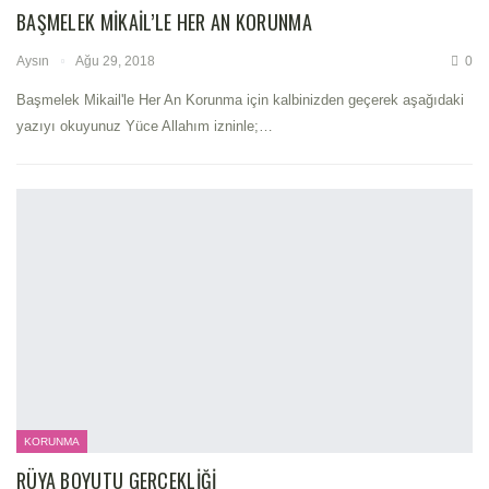
BAŞMELEK MIKAIL’LE HER AN KORUNMA
Aysın
Ağu 29, 2018
0
Başmelek Mikail'le Her An Korunma için kalbinizden geçerek aşağıdaki
yazıyı okuyunuz Yüce Allahım izninle;…
KORUNMA
RÜYA BOYUTU GERÇEKLIĞI