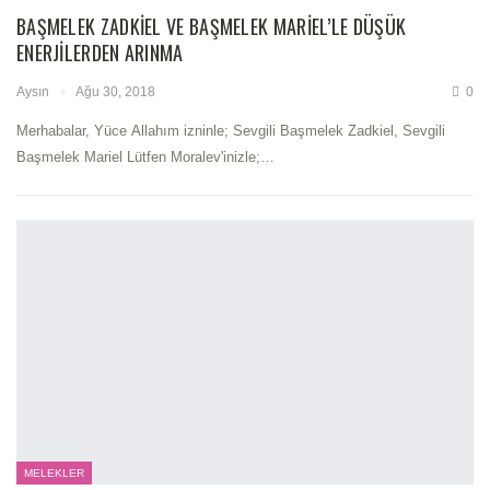
BAŞMELEK ZADKIEL VE BAŞMELEK MARIEL’LE DÜŞÜK
ENERJILERDEN ARINMA
Aysın
Ağu 30, 2018
0
Merhabalar, Yüce Allahım izninle; Sevgili Başmelek Zadkiel, Sevgili
Başmelek Mariel Lütfen Moralev'inizle;…
MELEKLER