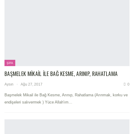
ŞIFA
BAŞMELEK MIKAIL ILE BAĞ KESME, ARINIP, RAHATLAMA
Aysın
Ağu 27, 2017
0
Başmelek Mikail ile Bağ Kesme, Arınıp, Rahatlama (Arınmak, korku ve
endişeleri salıvermek ) Yüce Allah'ım…