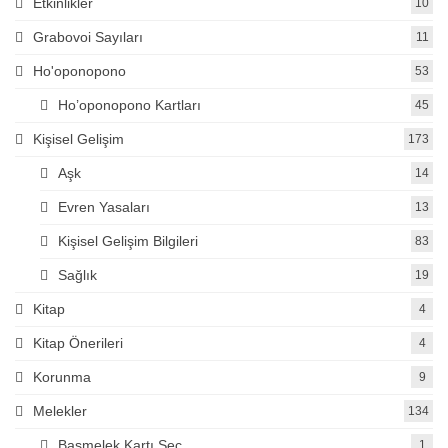
Etkinlikler
10
Grabovoi Sayıları
11
Ho'oponopono
53
Ho’oponopono Kartları
45
Kişisel Gelişim
173
Aşk
14
Evren Yasaları
13
Kişisel Gelişim Bilgileri
83
Sağlık
19
Kitap
4
Kitap Önerileri
4
Korunma
9
Melekler
134
Başmelek Kartı Seç
1