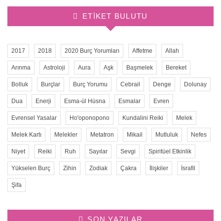
ETIKET BULUTU
2017
2018
2020 Burç Yorumları
Affetme
Allah
Arınma
Astroloji
Aura
Aşk
Başmelek
Bereket
Bolluk
Burçlar
Burç Yorumu
Cebrail
Denge
Dolunay
Dua
Enerji
Esma-ül Hüsna
Esmalar
Evren
Evrensel Yasalar
Ho'oponopono
Kundalini Reiki
Melek
Melek Kartı
Melekler
Metatron
Mikail
Mutluluk
Nefes
Niyet
Reiki
Ruh
Sayılar
Sevgi
Spiritüel Etkinlik
Yükselen Burç
Zihin
Zodiak
Çakra
İlişkiler
İsrafil
Şifa
SON YAZILAR