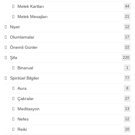
Melek Kartları
44
Melek Mesajları
21
Niyet
12
Olumlamalar
17
Önemli Günler
22
Şifa
220
Binarual
1
Spiritüel Bilgiler
77
Aura
8
Çakralar
27
Meditasyon
13
Nefes
12
Reiki
10