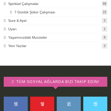
Spiritüel Çalışmalar
68
7 Günlük Şükür Çalışması
15
Sure & Ayet
2
Uyarı
1
Yaşamınızdaki Mucizeler
6
Yeni Yazılar
2
TÜM SOSYAL AĞLARDA BIZI TAKIP EDIN!