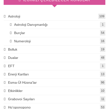
Astroloji
109
Astroloji Danışmanlığı
1
Burçlar
54
Numeroloji
16
Bolluk
19
Dualar
48
EFT
1
Enerji Kartları
13
Esma-Ül Hüsna'lar
96
Etkinlikler
10
Grabovoi Sayıları
11
Ho'oponopono
53