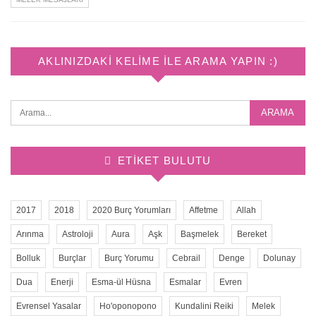
AKLINIZDAKI KELIME ILE ARAMA YAPIN :)
ETIKET BULUTU
2017
2018
2020 Burç Yorumları
Affetme
Allah
Arınma
Astroloji
Aura
Aşk
Başmelek
Bereket
Bolluk
Burçlar
Burç Yorumu
Cebrail
Denge
Dolunay
Dua
Enerji
Esma-ül Hüsna
Esmalar
Evren
Evrensel Yasalar
Ho'oponopono
Kundalini Reiki
Melek