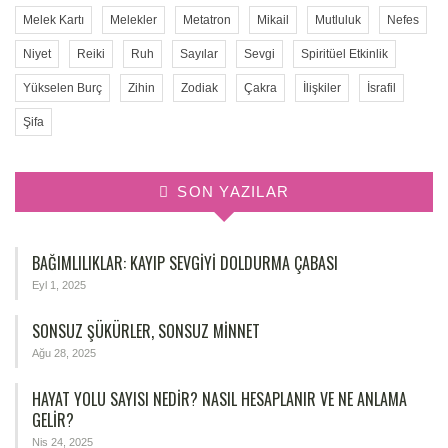
Melek Kartı
Melekler
Metatron
Mikail
Mutluluk
Nefes
Niyet
Reiki
Ruh
Sayılar
Sevgi
Spiritüel Etkinlik
Yükselen Burç
Zihin
Zodiak
Çakra
İlişkiler
İsrafil
Şifa
SON YAZILAR
BAĞIMLILIKLAR: KAYIP SEVGIYI DOLDURMA ÇABASI
Eyl 1, 2025
SONSUZ ŞÜKÜRLER, SONSUZ MINNET
Ağu 28, 2025
HAYAT YOLU SAYISI NEDIR? NASIL HESAPLANIR VE NE ANLAMA
GELIR?
Nis 24, 2025