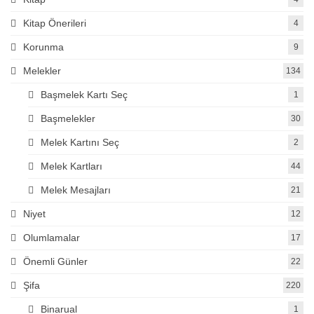
Kitap Önerileri
4
Korunma
9
Melekler
134
Başmelek Kartı Seç
1
Başmelekler
30
Melek Kartını Seç
2
Melek Kartları
44
Melek Mesajları
21
Niyet
12
Olumlamalar
17
Önemli Günler
22
Şifa
220
Binarual
1