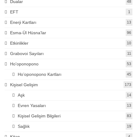
Dualar
48
EFT
1
Enerji Kartları
13
Esma-Ül Hüsna'lar
96
Etkinlikler
10
Grabovoi Sayıları
11
Ho'oponopono
53
Ho’oponopono Kartları
45
Kişisel Gelişim
173
Aşk
14
Evren Yasaları
13
Kişisel Gelişim Bilgileri
83
Sağlık
19
Kitap
4