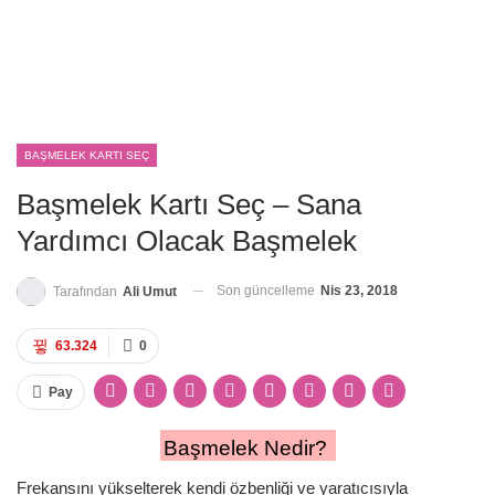
BAŞMELEK KARTI SEÇ
Başmelek Kartı Seç – Sana
Yardımcı Olacak Başmelek
Son güncelleme
Nis 23, 2018
Tarafından
Ali Umut
63.324
0
Pay
Başmelek Nedir?
Frekansını yükselterek kendi özbenliği ve yaratıcısıyla