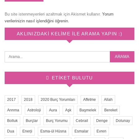
Bu site istenmeyenleri azaltmak için Akismet kullanır.
Yorum
verilerinizin nasıl işlendiğini öğrenin.
AKLINIZDAKI KELIME ILE ARAMA YAPIN :)
ETIKET BULUTU
2017
2018
2020 Burç Yorumları
Affetme
Allah
Arınma
Astroloji
Aura
Aşk
Başmelek
Bereket
Bolluk
Burçlar
Burç Yorumu
Cebrail
Denge
Dolunay
Dua
Enerji
Esma-ül Hüsna
Esmalar
Evren