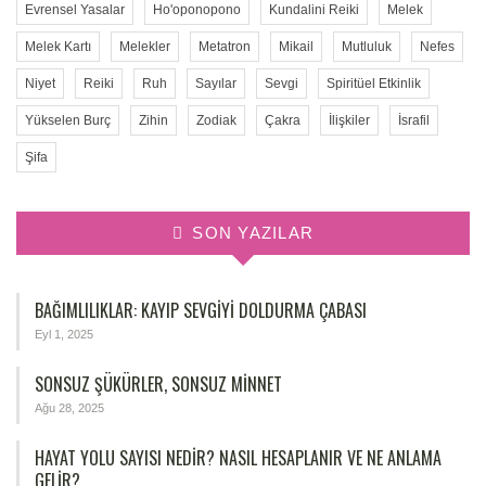
Evrensel Yasalar
Ho'oponopono
Kundalini Reiki
Melek
Melek Kartı
Melekler
Metatron
Mikail
Mutluluk
Nefes
Niyet
Reiki
Ruh
Sayılar
Sevgi
Spiritüel Etkinlik
Yükselen Burç
Zihin
Zodiak
Çakra
İlişkiler
İsrafil
Şifa
SON YAZILAR
BAĞIMLILIKLAR: KAYIP SEVGIYI DOLDURMA ÇABASI
Eyl 1, 2025
SONSUZ ŞÜKÜRLER, SONSUZ MINNET
Ağu 28, 2025
HAYAT YOLU SAYISI NEDIR? NASIL HESAPLANIR VE NE ANLAMA
GELIR?