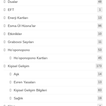
Dualar
48
EFT
1
Enerji Kartları
13
Esma-Ül Hüsna'lar
96
Etkinlikler
10
Grabovoi Sayıları
11
Ho'oponopono
53
Ho’oponopono Kartları
45
Kişisel Gelişim
173
Aşk
14
Evren Yasaları
13
Kişisel Gelişim Bilgileri
83
Sağlık
19