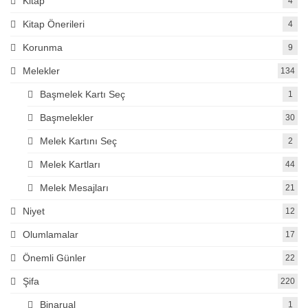
Kitap
4
Kitap Önerileri
4
Korunma
9
Melekler
134
Başmelek Kartı Seç
1
Başmelekler
30
Melek Kartını Seç
2
Melek Kartları
44
Melek Mesajları
21
Niyet
12
Olumlamalar
17
Önemli Günler
22
Şifa
220
Binarual
1