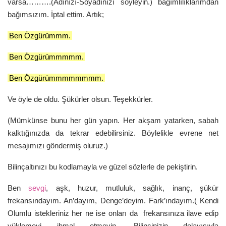
varsa……….(Adınızı-Soyadınızı söyleyin.) bağımlılıklarımdan
bağımsızım. İptal ettim. Artık;
Ben Özgürümmm.
Ben Özgürümmmmm.
Ben Özgürümmmmmmmm.
Ve öyle de oldu. Şükürler olsun. Teşekkürler.
(Mümkünse bunu her gün yapın. Her akşam yatarken, sabah
kalktığınızda da tekrar edebilirsiniz. Böylelikle evrene net
mesajımızı göndermiş oluruz.)
Bilinçaltınızı bu kodlamayla ve güzel sözlerle de pekiştirin.
Ben
sevgi
, aşk, huzur, mutluluk, sağlık, inanç, şükür
frekansındayım. An’dayım, Denge’deyim. Fark’ındayım.( Kendi
Olumlu istekleriniz her ne ise onları da frekansınıza ilave edip
yüklemeyi ihmal etmeyin. Bilincinizin dolayısıyla