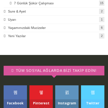
7 Günlük Şükür Çalışması
15
Sure & Ayet
2
Uyarı
1
Yaşamınızdaki Mucizeler
6
Yeni Yazılar
2
TÜM SOSYAL AĞLARDA BIZI TAKIP EDIN!
Facebook
Pinterest
Instagram
Twitter