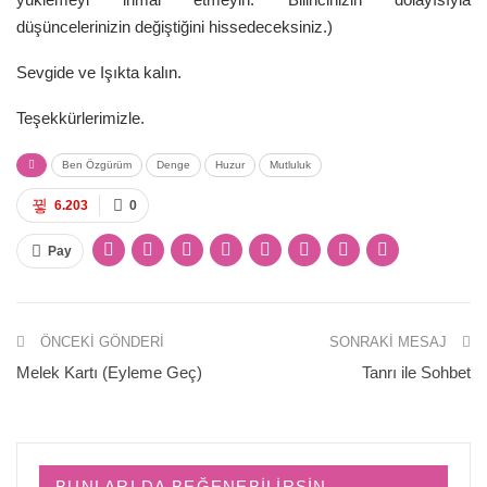
düşüncelerinizin değiştiğini hissedeceksiniz.)
Sevgide ve Işıkta kalın.
Teşekkürlerimizle.
Ben Özgürüm
Denge
Huzur
Mutluluk
6.203
0
Pay
ÖNCEKI GÖNDERI
SONRAKI MESAJ
Melek Kartı (Eyleme Geç)
Tanrı ile Sohbet
BUNLARI DA BEĞENEBILIRSIN