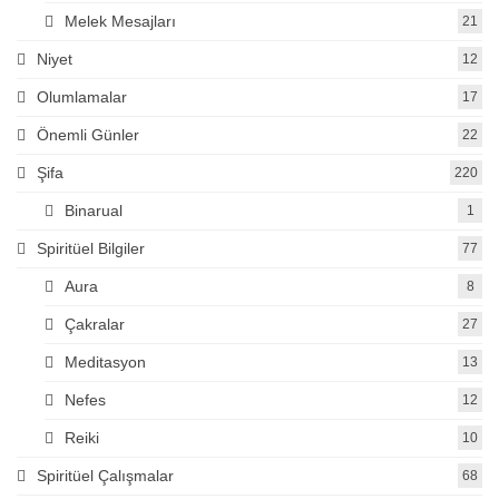
Melek Mesajları
21
Niyet
12
Olumlamalar
17
Önemli Günler
22
Şifa
220
Binarual
1
Spiritüel Bilgiler
77
Aura
8
Çakralar
27
Meditasyon
13
Nefes
12
Reiki
10
Spiritüel Çalışmalar
68