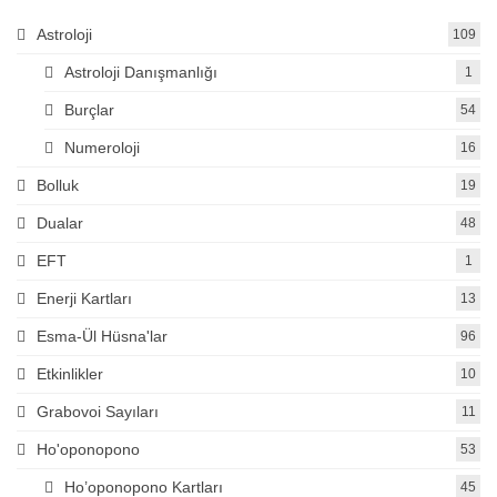
Astroloji
109
Astroloji Danışmanlığı
1
Burçlar
54
Numeroloji
16
Bolluk
19
Dualar
48
EFT
1
Enerji Kartları
13
Esma-Ül Hüsna'lar
96
Etkinlikler
10
Grabovoi Sayıları
11
Ho'oponopono
53
Ho’oponopono Kartları
45