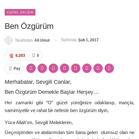
KIŞISEL GELIŞIM
Ben Özgürüm
Tarihinde
Şub 1, 2017
Tarafından
Ali Umut
6.203
0
Pay
Merhabalar, Sevgili Canlar,
Ben Özgürüm Demekle Başlar Herşey…
Her zamanki gibi “O” güzel yüreğinize odaklanıp, inançla,
samimiyetle ve rahat bir nefesle ben özgürüm diyin,
Yüce Allah’ım, Sevgili Meleklerim,
Geçmişimden ve atalarımdan tüm bana gelen olumsuz olan ne