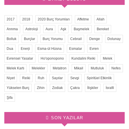
2017
2018
2020 Burç Yorumları
Affetme
Allah
Arınma
Astroloji
Aura
Aşk
Başmelek
Bereket
Bolluk
Burçlar
Burç Yorumu
Cebrail
Denge
Dolunay
Dua
Enerji
Esma-ül Hüsna
Esmalar
Evren
Evrensel Yasalar
Ho'oponopono
Kundalini Reiki
Melek
Melek Kartı
Melekler
Metatron
Mikail
Mutluluk
Nefes
Niyet
Reiki
Ruh
Sayılar
Sevgi
Spiritüel Etkinlik
Yükselen Burç
Zihin
Zodiak
Çakra
İlişkiler
İsrafil
Şifa
SON YAZILAR