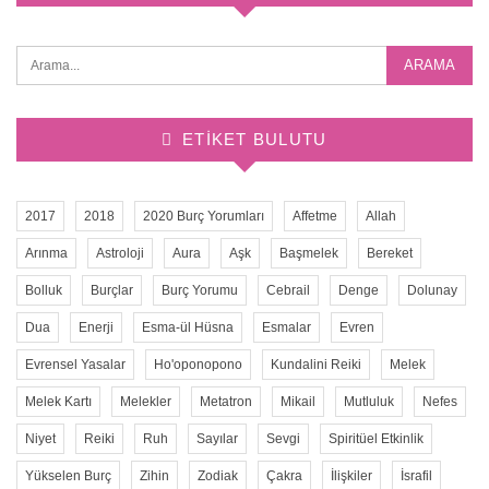
ETIKET BULUTU
2017
2018
2020 Burç Yorumları
Affetme
Allah
Arınma
Astroloji
Aura
Aşk
Başmelek
Bereket
Bolluk
Burçlar
Burç Yorumu
Cebrail
Denge
Dolunay
Dua
Enerji
Esma-ül Hüsna
Esmalar
Evren
Evrensel Yasalar
Ho'oponopono
Kundalini Reiki
Melek
Melek Kartı
Melekler
Metatron
Mikail
Mutluluk
Nefes
Niyet
Reiki
Ruh
Sayılar
Sevgi
Spiritüel Etkinlik
Yükselen Burç
Zihin
Zodiak
Çakra
İlişkiler
İsrafil