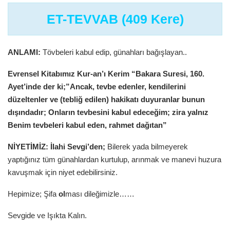
ET-TEVVAB (409 Kere)
ANLAMI:
Tövbeleri kabul edip, günahları bağışlayan..
Evrensel Kitabımız Kur-an’ı Kerim “Bakara Suresi, 160.
Ayet’inde der ki;”Ancak, tevbe edenler, kendilerini
düzeltenler ve (tebliğ edilen) hakikatı duyuranlar bunun
dışındadır; Onların tevbesini kabul edeceğim; zira yalnız
Benim tevbeleri kabul eden, rahmet dağıtan”
NİYETİMİZ: İlahi Sevgi’den;
Bilerek yada bilmeyerek
yaptığınız tüm günahlardan kurtulup, arınmak ve manevi huzura
kavuşmak için niyet edebilirsiniz.
Hepimize; Şifa
ol
ması dileğimizle……
Sevgide ve Işıkta Kalın.