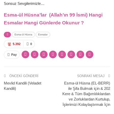
Sonsuz Sevgilerimizle…
Esma-ül Hüsna’lar (Allah’ın 99 İsmi) Hangi
Esmalar Hangi Günlerde Okunur ?
Esma-ül Hüsna
Esmalar
5.392
0
Pay
ÖNCEKI GÖNDERI
SONRAKI MESAJ
Mevlid Kandili (Veladet
Esma-ül Hüsna (EL-BERR)
Kandili)
ile Şifa Bulmak için & 202
Kere & Tüm Bağımlılıklardan
ve Zorluklardan Kurtulup,
İşlerimizi Kolaylaştırmak İçin