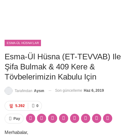
ESMA-ÜL HÜSNA'LAR
Esma-Ül Hüsna (ET-TEVVAB) Ile
Şifa Bulmak & 409 Kere &
Tövbelerimizin Kabulu Için
Son güncelleme
Haz 6, 2019
Tarafından
Aysın
5.392
0
Pay
Merhabalar,