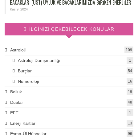
BACAKLAR: (ÜST) UYLUK VE BACAKLARIMIZDA BIRIKEN ENERJILER
Kas 9, 2024
İLGINIZI ÇEKEBILECEK KONULAR
Astroloji
109
Astroloji Danışmanlığı
1
Burçlar
54
Numeroloji
16
Bolluk
19
Dualar
48
EFT
1
Enerji Kartları
13
Esma-Ül Hüsna'lar
96