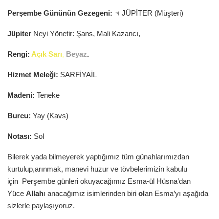
Perşembe Gününün Gezegeni:
♃ JÜPİTER (Müşteri)
Jüpiter
Neyi Yönetir: Şans, Mali Kazancı,
Rengi:
Açık Sarı
,
Beyaz
.
Hizmet Meleği:
SARFİYAİL
Madeni:
Teneke
Burcu:
Yay (Kavs)
Notası:
Sol
Bilerek yada bilmeyerek yaptığımız tüm günahlarımızdan
kurtulup,arınmak, manevi huzur ve tövbelerimizin kabulu
için
Perşembe günleri okuyacağımız Esma-ül Hüsna’dan
Yüce
Allah
ı anacağımız isimlerinden biri
ol
an Esma’yı aşağıda
sizlerle paylaşıyoruz.