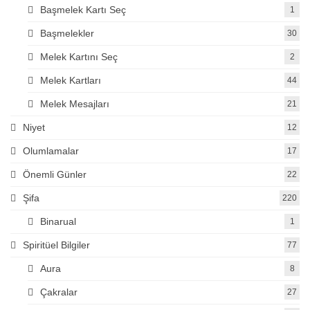
Başmelek Kartı Seç
1
Başmelekler
30
Melek Kartını Seç
2
Melek Kartları
44
Melek Mesajları
21
Niyet
12
Olumlamalar
17
Önemli Günler
22
Şifa
220
Binarual
1
Spiritüel Bilgiler
77
Aura
8
Çakralar
27