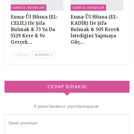
ESMA-ÜL HÜSNA'LAR
ESMA-ÜL HÜSNA'LAR
Esma-Ül Hüsna (EL-
Esma-Ül Hüsna (EL-
CELİL) Ile Şifa
KADİR) Ile Şifa
Bulmak & 73 Ya Da
Bulmak & 305 Kere&
5329 Kere & Ve
İstediğini Yapmaya
Gerçek…
Güç…
ÖNCEKI
SONRAKI
CEVAP BIRAKIN
E-posta hesabınız yayımlanmayacak.