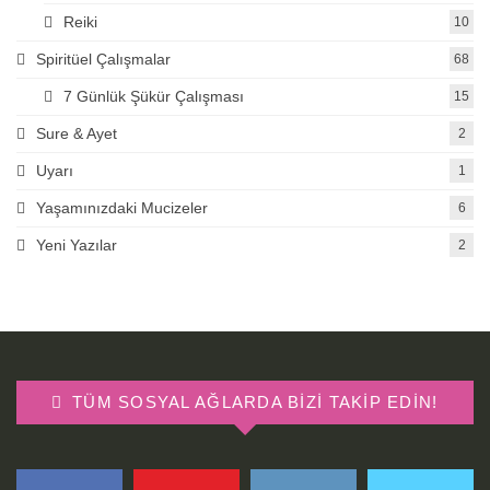
Reiki
10
Spiritüel Çalışmalar
68
7 Günlük Şükür Çalışması
15
Sure & Ayet
2
Uyarı
1
Yaşamınızdaki Mucizeler
6
Yeni Yazılar
2
TÜM SOSYAL AĞLARDA BIZI TAKIP EDIN!