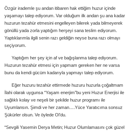
Özgür irademle şu andan itibaren hak ettiğim huzur içinde
yaşamayı talep ediyorum. Var olduğum ilk andan şu ana kadar
huzurun tezahür etmesini engelleyen bilerek yada bilmeyerek
gönüllü yada zorla yaptığım herşeyi sana teslim ediyorum.
Yaptıklarımla ilgili senin razı geldiğin neyse buna razı olmayı
seçiyorum.
Yaptığım her şey için af ve bağışlanma talep ediyorum.
Huzurun tezahür etmesi için yapmam gereken her ne varsa
bunu da kendi gücüm kadarıyla yapmayı talep ediyorum.
Eğer huzuru tezahür ettirmede huzuru huzurla çoğaltmam
İlahi olarak uygunsa “Yaşam enerjim”bu yeni Huzur Enerjisi ile
sağlıklı kolay ve neşeli bir şekilde huzur programı ile
Uyumlansın. Şimdi ve her zaman….Yüce Yaratıcıma sonsuz
Şükürler olsun. Ve öylede Ol’du.
“Sevgili Yasemin Derya Metin; Huzur Olumlamasını çok güzel