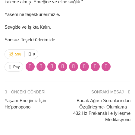
kaleme almış. Emeğine ve eline sağlık.”
Yasemine teşekkürlerimizle.
Sevgide ve Işıkta Kalın.
Sonsuz Teşekkürlerimizle
598
0
Pay
ÖNCEKI GÖNDERI
SONRAKI MESAJ
Yaşam Enerjimiz İçin
Bacak Ağrısı Sorunlarından
Ho’ponopono
Özgürleşme- Olumlama –
432.Hz Frekanslı Ile İyileşme
Meditasyonu