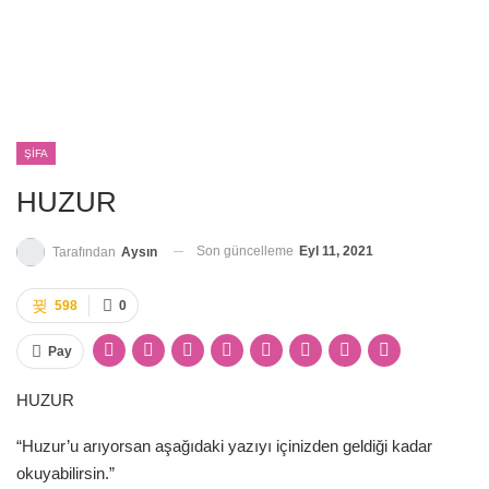
ŞIFA
HUZUR
Son güncelleme
Eyl 11, 2021
Tarafından
Aysın
598
0
Pay
HUZUR
“Huzur’u arıyorsan aşağıdaki yazıyı içinizden geldiği kadar
okuyabilirsin.”