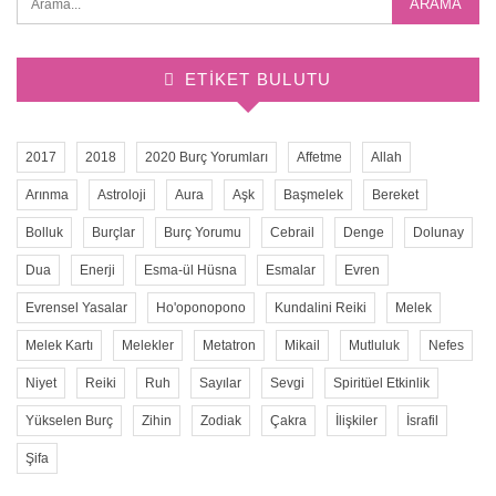
ETIKET BULUTU
2017
2018
2020 Burç Yorumları
Affetme
Allah
Arınma
Astroloji
Aura
Aşk
Başmelek
Bereket
Bolluk
Burçlar
Burç Yorumu
Cebrail
Denge
Dolunay
Dua
Enerji
Esma-ül Hüsna
Esmalar
Evren
Evrensel Yasalar
Ho'oponopono
Kundalini Reiki
Melek
Melek Kartı
Melekler
Metatron
Mikail
Mutluluk
Nefes
Niyet
Reiki
Ruh
Sayılar
Sevgi
Spiritüel Etkinlik
Yükselen Burç
Zihin
Zodiak
Çakra
İlişkiler
İsrafil
Şifa