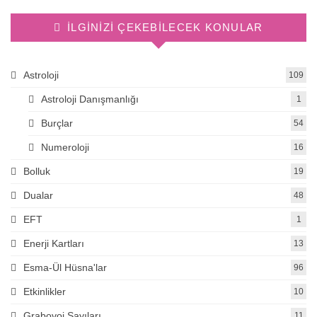
İLGINIZI ÇEKEBILECEK KONULAR
Astroloji
109
Astroloji Danışmanlığı
1
Burçlar
54
Numeroloji
16
Bolluk
19
Dualar
48
EFT
1
Enerji Kartları
13
Esma-Ül Hüsna'lar
96
Etkinlikler
10
Grabovoi Sayıları
11