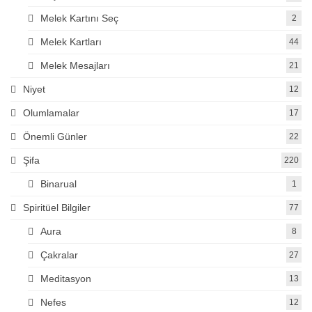
Melek Kartını Seç
2
Melek Kartları
44
Melek Mesajları
21
Niyet
12
Olumlamalar
17
Önemli Günler
22
Şifa
220
Binarual
1
Spiritüel Bilgiler
77
Aura
8
Çakralar
27
Meditasyon
13
Nefes
12