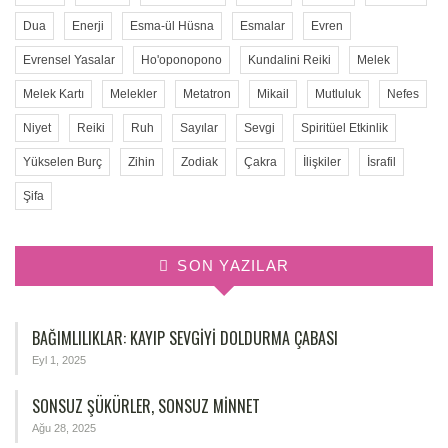
Dua
Enerji
Esma-ül Hüsna
Esmalar
Evren
Evrensel Yasalar
Ho'oponopono
Kundalini Reiki
Melek
Melek Kartı
Melekler
Metatron
Mikail
Mutluluk
Nefes
Niyet
Reiki
Ruh
Sayılar
Sevgi
Spiritüel Etkinlik
Yükselen Burç
Zihin
Zodiak
Çakra
İlişkiler
İsrafil
Şifa
SON YAZILAR
BAĞIMLILIKLAR: KAYIP SEVGIYI DOLDURMA ÇABASI
Eyl 1, 2025
SONSUZ ŞÜKÜRLER, SONSUZ MINNET
Ağu 28, 2025