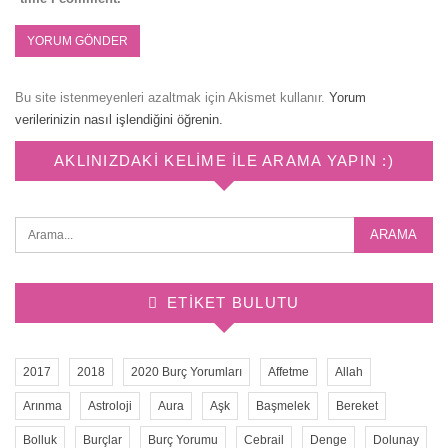
Bu site istenmeyenleri azaltmak için Akismet kullanır.
Yorum
verilerinizin nasıl işlendiğini öğrenin.
AKLINIZDAKI KELIME ILE ARAMA YAPIN :)
ETIKET BULUTU
2017
2018
2020 Burç Yorumları
Affetme
Allah
Arınma
Astroloji
Aura
Aşk
Başmelek
Bereket
Bolluk
Burçlar
Burç Yorumu
Cebrail
Denge
Dolunay