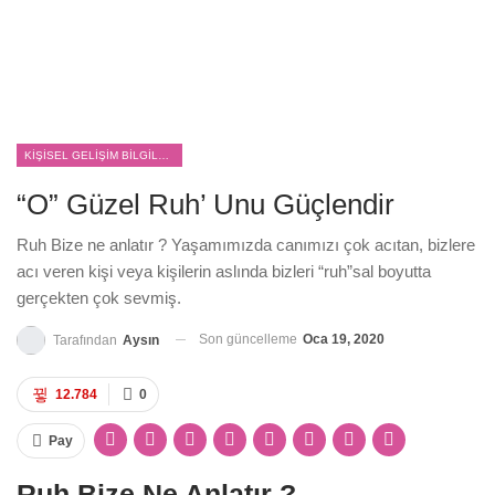
KIŞISEL GELIŞIM BILGILERI
“O” Güzel Ruh’ Unu Güçlendir
Ruh Bize ne anlatır ? Yaşamımızda canımızı çok acıtan, bizlere
acı veren kişi veya kişilerin aslında bizleri “ruh”sal boyutta
gerçekten çok sevmiş.
Son güncelleme
Oca 19, 2020
Tarafından
Aysın
12.784
0
Pay
Ruh Bize Ne Anlatır ?