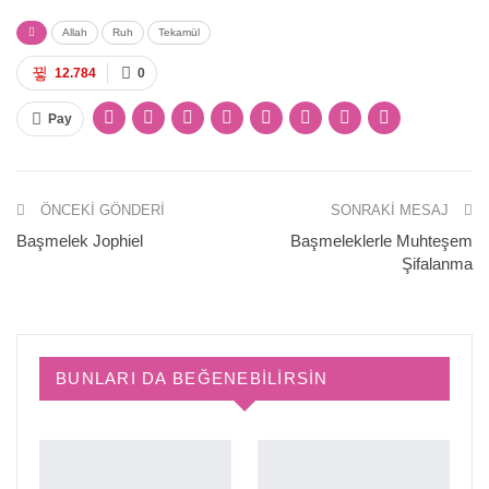
Allah
Ruh
Tekamül
12.784
0
Pay
ÖNCEKI GÖNDERI
SONRAKI MESAJ
Başmelek Jophiel
Başmeleklerle Muhteşem
Şifalanma
BUNLARI DA BEĞENEBILIRSIN