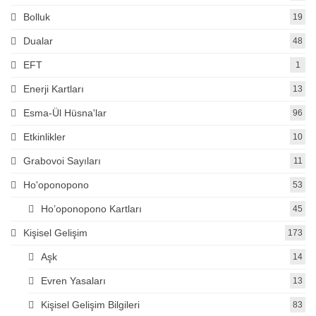
Bolluk
19
Dualar
48
EFT
1
Enerji Kartları
13
Esma-Ül Hüsna'lar
96
Etkinlikler
10
Grabovoi Sayıları
11
Ho'oponopono
53
Ho’oponopono Kartları
45
Kişisel Gelişim
173
Aşk
14
Evren Yasaları
13
Kişisel Gelişim Bilgileri
83