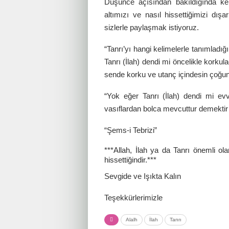
Düşünce açısından bakıldığında kel
altımızı ve nasıl hissettiğimizi dış
sizlerle paylaşmak istiyoruz.
“Tanrı’yı hangi kelimelerle tanımladı
Tanrı (İlah) dendi mi öncelikle korkul
sende korku ve utanç içindesin çoğu
“Yok eğer Tanrı (İlah) dendi mi ev
vasıflardan bolca mevcuttur demekt
“Şems-i Tebrizi”
***Allah, İlah ya da Tanrı önemli ol
hissettiğindir.***
Sevgide ve Işıkta Kalın
Teşekkürlerimizle
Alalh
İlah
Tanrı