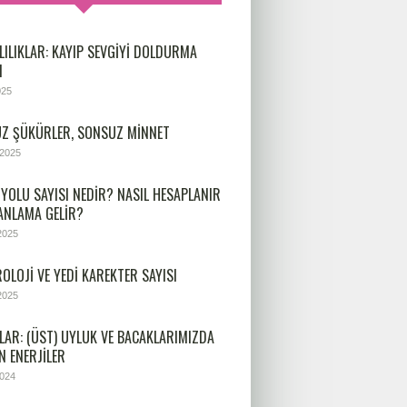
LILIKLAR: KAYIP SEVGIYI DOLDURMA
I
025
Z ŞÜKÜRLER, SONSUZ MINNET
 2025
 YOLU SAYISI NEDIR? NASIL HESAPLANIR
 ANLAMA GELIR?
2025
OLOJİ VE YEDİ KAREKTER SAYISI
2025
LAR: (ÜST) UYLUK VE BACAKLARIMIZDA
N ENERJILER
2024