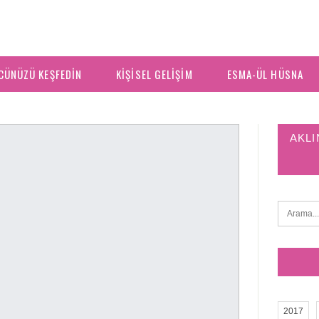
CÜNÜZÜ KEŞFEDIN
KIŞISEL GELIŞIM
ESMA-ÜL HÜSNA
AKLI
2017