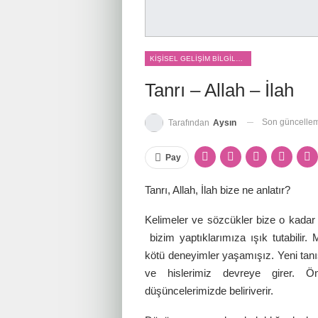
KIŞISEL GELIŞIM BILGILERI
Tanrı – Allah – İlah
Son güncelle
Tarafından
Aysın
Pay
Tanrı, Allah, İlah bize ne anlatır?
Kelimeler ve sözcükler bize o kadar 
bizim yaptıklarımıza ışık tutabilir
kötü deneyimler yaşamışız. Yeni tanış
ve hislerimiz devreye girer. 
düşüncelerimizde beliriverir.