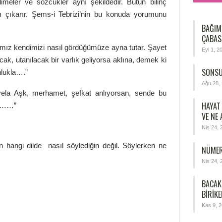
imeler ve sözcükler aynı şekildedir. Bütün bilinç
arı çıkarır. Şems-i Tebrizi’nin bu konuda yorumunu
BAĞIM
ÇABAS
ğımız kendimizi nasıl gördüğümüze ayna tutar. Şayet
Eyl 1, 2
acak, utanılacak bir varlık geliyorsa aklına, demek ki
SONSU
nlukla….”
Ağu 28,
vela Aşk, merhamet, şefkat anlıyorsan, sende bu
HAYAT
ir……”
VE NE
Nis 24, 
an hangi dilde nasıl söylediğin değil. Söylerken ne
NÜMER
Nis 24, 
BACAK
BIRIKE
Kas 9, 