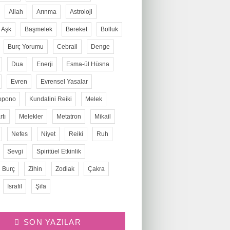
Allah
Arınma
Astroloji
Aşk
Başmelek
Bereket
Bolluk
Burç Yorumu
Cebrail
Denge
Dua
Enerji
Esma-ül Hüsna
Evren
Evrensel Yasalar
opono
Kundalini Reiki
Melek
tı
Melekler
Metatron
Mikail
Nefes
Niyet
Reiki
Ruh
Sevgi
Spiritüel Etkinlik
 Burç
Zihin
Zodiak
Çakra
İsrafil
Şifa
SON YAZILAR