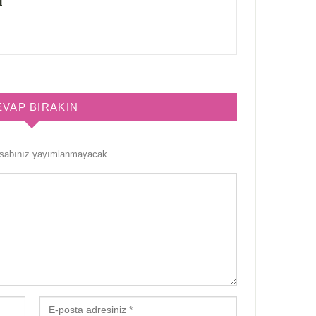
ı
EVAP BIRAKIN
esabınız yayımlanmayacak.