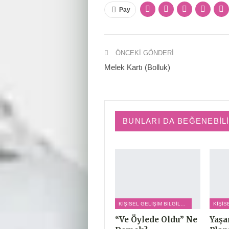
Pay
ÖNCEKI GÖNDERI
Melek Kartı (Bolluk)
BUNLARI DA BEĞENEBIL
KIŞISEL GELIŞIM BILGILERI
“Ve Öylede Oldu” Ne
Yaş