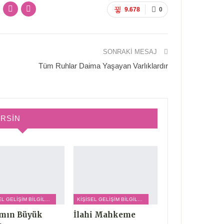
9.678
0
SONRAKI MESAJ
Tüm Ruhlar Daima Yaşayan Varlıklardır
IRSIN
KIŞISEL GELIŞIM BILGILERI
KIŞISEL GELIŞIM BILGILERI
amın Büyük
İlahi Mahkeme