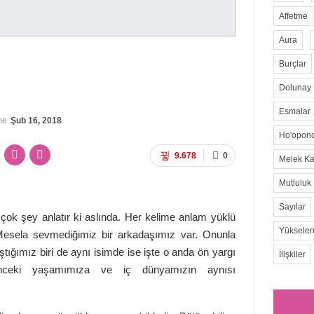
Affetme
Aura
Burçlar
Dolunay
Esmalar
me
Şub 16, 2018
Ho'opon
9.678
0
Melek Kar
Mutluluk
Sayılar
çok şey anlatır ki aslında. Her kelime anlam yüklü
Yükselen
. Mesela sevmediğimiz bir arkadaşımız var. Onunla
tığımız biri de aynı isimde ise işte o anda ön yargı
İlişkiler
Önceki yaşamımıza ve iç dünyamızın aynısı