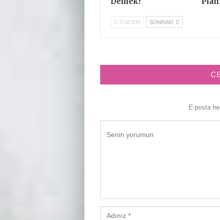
Demek?
Plan
ÖNCEKI
SONRAKI
C
E-posta h