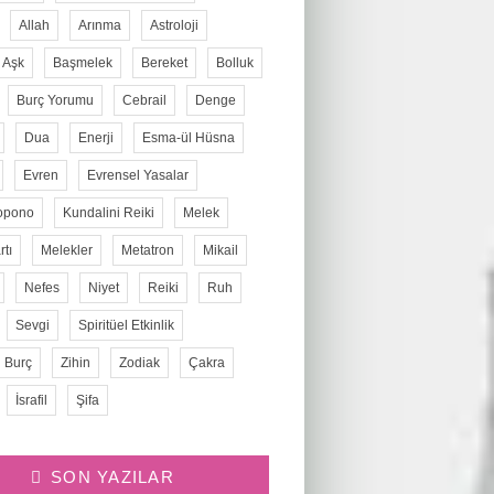
Allah
Arınma
Astroloji
Aşk
Başmelek
Bereket
Bolluk
Burç Yorumu
Cebrail
Denge
Dua
Enerji
Esma-ül Hüsna
Evren
Evrensel Yasalar
opono
Kundalini Reiki
Melek
tı
Melekler
Metatron
Mikail
Nefes
Niyet
Reiki
Ruh
Sevgi
Spiritüel Etkinlik
 Burç
Zihin
Zodiak
Çakra
İsrafil
Şifa
SON YAZILAR