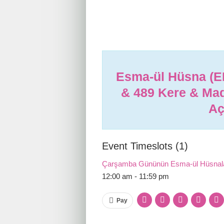
Esma-ül Hüsna (E
& 489 Kere & Mad
Aç
Event Timeslots (1)
Çarşamba Gününün Esma-ül Hüsnalar
12:00 am
-
11:59 pm
Pay