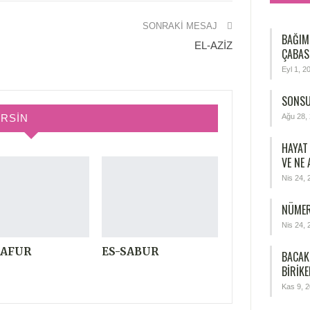
SONRAKI MESAJ
BAĞIM
EL-AZİZ
ÇABAS
Eyl 1, 2
SONSU
IRSIN
Ağu 28,
HAYAT
VE NE
Nis 24, 
NÜMER
Nis 24, 
ĞAFUR
ES-SABUR
BACAK
BIRIKE
Kas 9, 