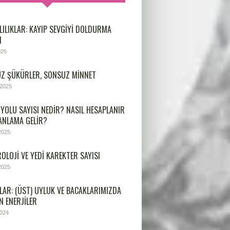
LILIKLAR: KAYIP SEVGIYI DOLDURMA
I
025
Z ŞÜKÜRLER, SONSUZ MINNET
 2025
 YOLU SAYISI NEDIR? NASIL HESAPLANIR
 ANLAMA GELIR?
2025
OLOJİ VE YEDİ KAREKTER SAYISI
2025
LAR: (ÜST) UYLUK VE BACAKLARIMIZDA
N ENERJILER
2024