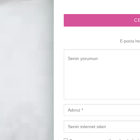
C
E-posta h