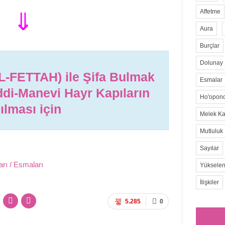
Affetme
‌⇓
Aura
Burçlar
Dolunay
L-FETTAH) ile Şifa Bulmak
Esmalar
di-Manevi Hayr Kapıların
Ho'opon
ılması için
Melek Kar
Mutluluk
Sayılar
ı / Esmaları
Yükselen
İlişkiler
5.285
0