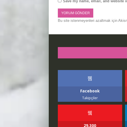
Save my name, email, and website in
Bu site istenmeyenleri azaltmak için Akis
Facebook
Takipçiler
29,300