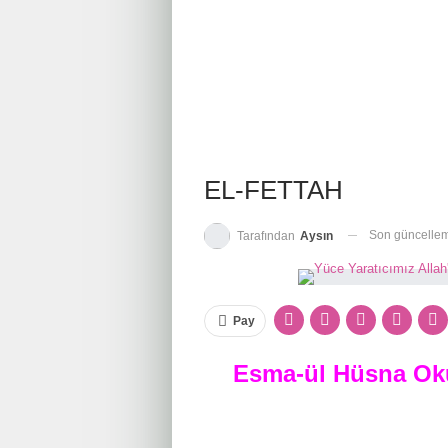
EL-FETTAH
Son güncelle
Tarafından
Aysın
Pay
Esma-ül Hüsna Oku