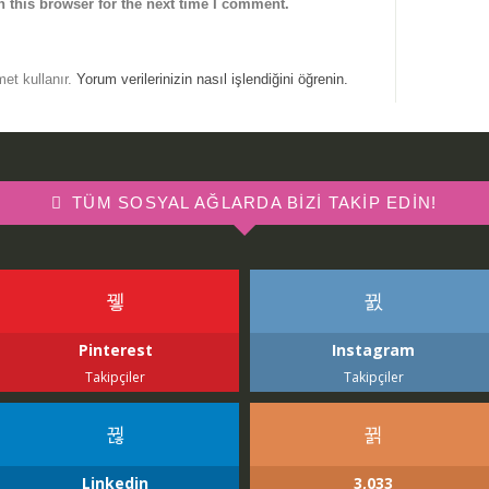
 this browser for the next time I comment.
met kullanır.
Yorum verilerinizin nasıl işlendiğini öğrenin.
TÜM SOSYAL AĞLARDA BIZI TAKIP EDIN!
Pinterest
Instagram
Takipçiler
Takipçiler
Linkedin
3,033