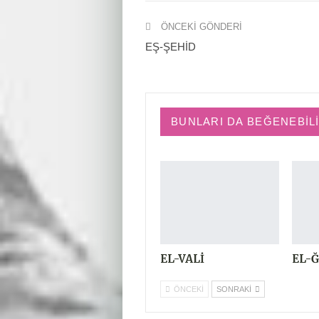
ÖNCEKI GÖNDERI
EŞ-ŞEHİD
BUNLARI DA BEĞENEBIL
EL-VALİ
EL-
ÖNCEKI
SONRAKI