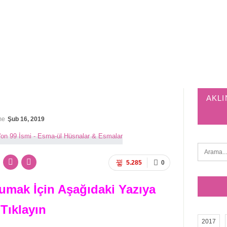
AKLI
me
Şub 16, 2019
5.285
0
mak İçin Aşağıdaki Yazıya
Tıklayın
2017