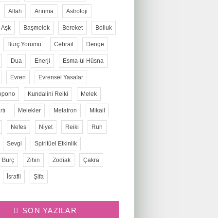
Allah
Arınma
Astroloji
Aşk
Başmelek
Bereket
Bolluk
Burç Yorumu
Cebrail
Denge
Dua
Enerji
Esma-ül Hüsna
Evren
Evrensel Yasalar
opono
Kundalini Reiki
Melek
tı
Melekler
Metatron
Mikail
Nefes
Niyet
Reiki
Ruh
Sevgi
Spiritüel Etkinlik
 Burç
Zihin
Zodiak
Çakra
İsrafil
Şifa
SON YAZILAR