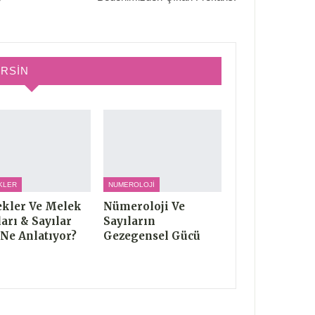
IRSIN
KLER
NUMEROLOJI
kler Ve Melek
Nümeroloji Ve
ları & Sayılar
Sayıların
 Ne Anlatıyor?
Gezegensel Gücü