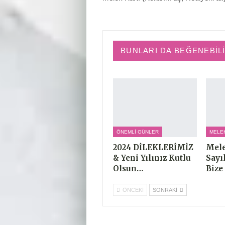
BUNLARI DA BEĞENEBIL
ÖNEMLI GÜNLER
MELE
2024 DİLEKLERİMİZ
Mele
& Yeni Yılınız Kutlu
Sayı
Olsun…
Bize
ÖNCEKI
SONRAKI