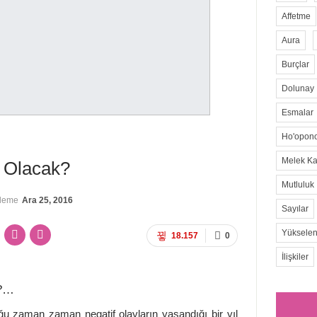
Affetme
Aura
Burçlar
Dolunay
Esmalar
Ho'opon
Melek Kar
l Olacak?
Mutluluk
lleme
Ara 25, 2016
Sayılar
Yükselen
18.157
0
İlişkiler
r?…
uğu zaman zaman negatif olayların yaşandığı bir yıl