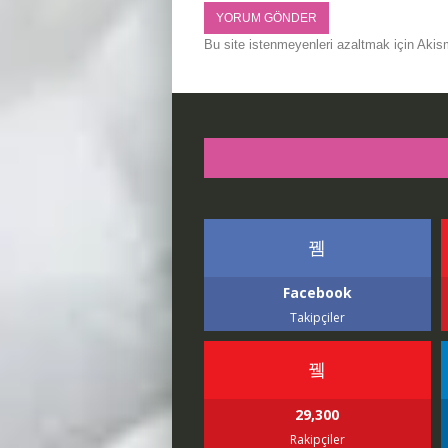
Bu site istenmeyenleri azaltmak için Akis
Facebook
Takipçiler
29,300
Rakipçiler