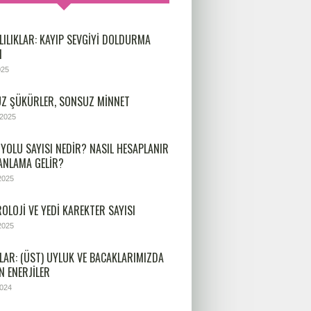
LILIKLAR: KAYIP SEVGIYI DOLDURMA
I
025
Z ŞÜKÜRLER, SONSUZ MINNET
 2025
 YOLU SAYISI NEDIR? NASIL HESAPLANIR
 ANLAMA GELIR?
2025
OLOJİ VE YEDİ KAREKTER SAYISI
2025
LAR: (ÜST) UYLUK VE BACAKLARIMIZDA
N ENERJILER
2024