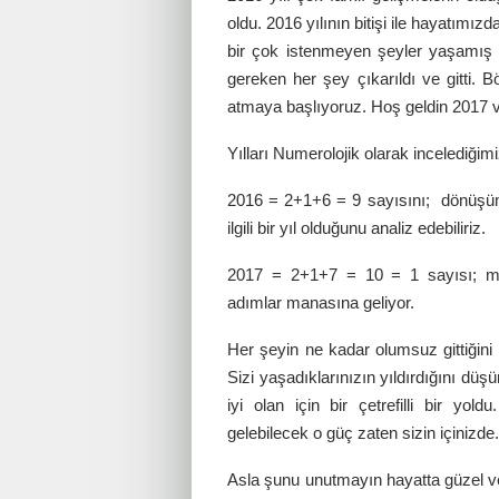
oldu. 2016 yılının bitişi ile hayatımızd
bir çok istenmeyen şeyler yaşamış 
gereken her şey çıkarıldı ve gitti. B
atmaya başlıyoruz. Hoş geldin 2017
Yılları Numerolojik olarak incelediğim
2016 = 2+1+6 = 9 sayısını; dönüşüm, 
ilgili bir yıl olduğunu analiz edebiliriz.
2017 = 2+1+7 = 10 = 1 sayısı; meyd
adımlar manasına geliyor.
Her şeyin ne kadar olumsuz gittiğini
Sizi yaşadıklarınızın yıldırdığını dü
iyi olan için bir çetrefilli bir yol
gelebilecek o güç zaten sizin içinizde.
Asla şunu unutmayın hayatta güzel ve