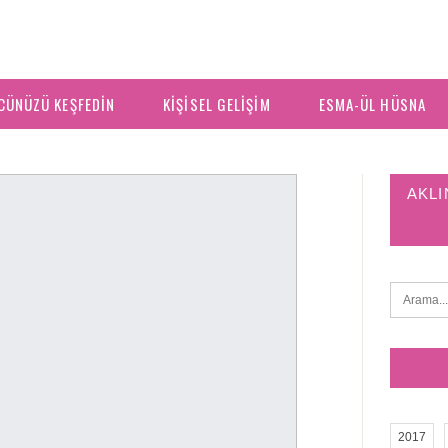
CÜNÜZÜ KEŞFEDIN
KIŞISEL GELIŞIM
ESMA-ÜL HÜSNA
AKLI
2017