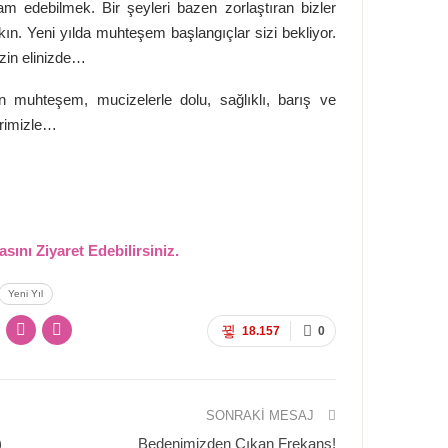
 edebilmek. Bir şeyleri bazen zorlaştıran bizler
kın. Yeni yılda muhteşem başlangıçlar sizi bekliyor.
zin elinizde…
 muhteşem, mucizelerle dolu, sağlıklı, barış ve
lerimizle…
sını Ziyaret Edebilirsiniz.
Yeni Yıl
18.157
0
SONRAKI MESAJ
)
Bedenimizden Çıkan Frekans!