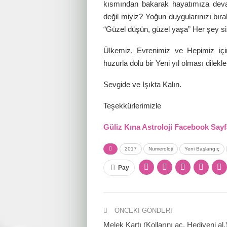
kısmından bakarak hayatımıza devam
değil miyiz? Yoğun duygularınızı bıra
“Güzel düşün, güzel yaşa” Her şey si
Ülkemiz, Evrenimiz ve Hepimiz için
huzurla dolu bir Yeni yıl olması dilek
Sevgide ve Işıkta Kalın.
Teşekkürlerimizle
Güliz Kına Astroloji Facebook Sayfa
2017
Numeroloji
Yeni Başlangıç
Pay
ÖNCEKI GÖNDERI
Melek Kartı (Kollarını aç, Hediyeni al.