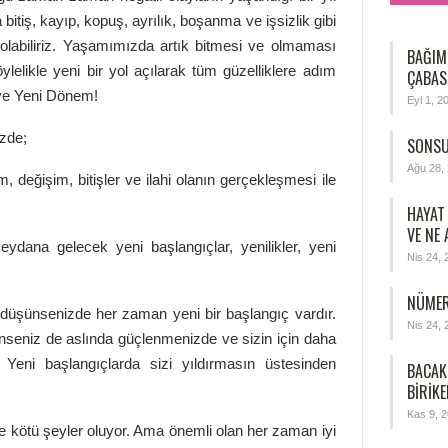
a bitiş, kayıp, kopuş, ayrılık, boşanma ve işsizlik gibi
olabiliriz. Yaşamımızda artık bitmesi ve olmaması
BAĞIM
öylelikle yeni bir yol açılarak tüm güzelliklere adım
ÇABAS
 ve Yeni Dönem!
Eyl 1, 2
izde;
SONSU
Ağu 28,
değişim, bitişler ve ilahi olanın gerçekleşmesi ile
HAYAT
VE NE
ana gelecek yeni başlangıçlar, yenilikler, yeni
Nis 24, 
NÜMER
 düşünsenizde her zaman yeni bir başlangıç vardır.
Nis 24, 
şünseniz de aslında güçlenmenizde ve sizin için daha
du. Yeni başlangıçlarda sizi yıldırmasın üstesinden
BACAK
BIRIKE
Kas 9, 
 kötü şeyler oluyor. Ama önemli olan her zaman iyi