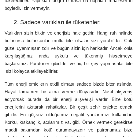
tüketebilirler. Yaptıkları doğru olmasa da doğaları maalesef ki
böyledir. İzin vermeyin.
2. Sadece varlıkları ile tüketenler:
Varlıkları sizin bitkin ve enerjisiz hale getirir. Hangi ruh halinde
bulunursa bulunsunlar mutlu bile olsalar sizi yorabilirler. Çok
güzel uyanmışsınızdır ve bugün sizin için harikadır. Ancak onla
karşılaştığınız anda uykulu ve tükenmiş hissetmeye
başlarsınız. Paratoner gibidirler ve hiç bir şey yapmasalar bile
sizi kolayca etkileyebilirler.
Tüm enerji emicilerin etkili olması sadece bizde biter aslında.
Hayat tamamen bir alma verme dünyasıdır. Nasıl alışveriş
ediyorsak burada da bir enerji alışverişi vardır. Bize kötü
enerjilerini akıtarak rahatlarlar. Bir çeşit zehir enjekte etmek
gibidir. En güçsüz olduğumuz negatif yanlarımızı kullanırlar.
Korku, kıskançlık, acılarımız vs. gibi. Örnek vermek gerekirse
maddi bakımdan kötü durumdayızdır ve patronumuz bize