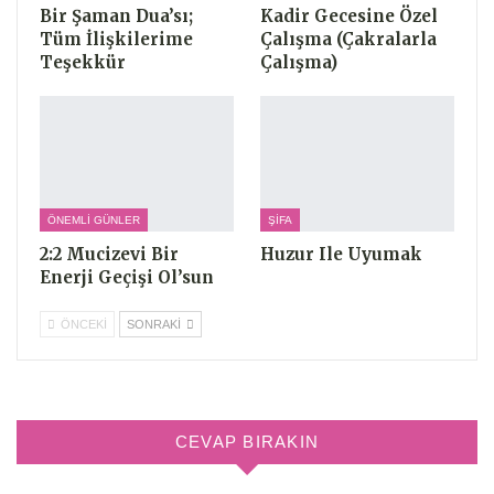
Bir Şaman Dua’sı;
Kadir Gecesine Özel
Tüm İlişkilerime
Çalışma (Çakralarla
Teşekkür
Çalışma)
ÖNEMLI GÜNLER
ŞIFA
2:2 Mucizevi Bir
Huzur Ile Uyumak
Enerji Geçişi Ol’sun
ÖNCEKI
SONRAKI
CEVAP BIRAKIN