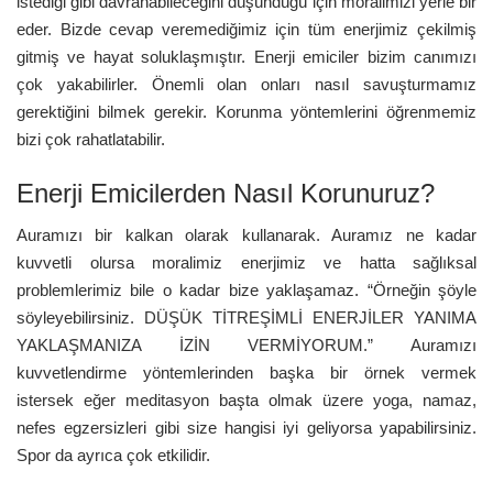
istediği gibi davranabileceğini düşündüğü için moralimizi yerle bir
eder. Bizde cevap veremediğimiz için tüm enerjimiz çekilmiş
gitmiş ve hayat soluklaşmıştır. Enerji emiciler bizim canımızı
çok yakabilirler. Önemli olan onları nasıl savuşturmamız
gerektiğini bilmek gerekir. Korunma yöntemlerini öğrenmemiz
bizi çok rahatlatabilir.
Enerji Emicilerden Nasıl Korunuruz?
Auramızı bir kalkan olarak kullanarak. Auramız ne kadar
kuvvetli olursa moralimiz enerjimiz ve hatta sağlıksal
problemlerimiz bile o kadar bize yaklaşamaz. “Örneğin şöyle
söyleyebilirsiniz. DÜŞÜK TİTREŞİMLİ ENERJİLER YANIMA
YAKLAŞMANIZA İZİN VERMİYORUM.” Auramızı
kuvvetlendirme yöntemlerinden başka bir örnek vermek
istersek eğer meditasyon başta olmak üzere yoga, namaz,
nefes egzersizleri gibi size hangisi iyi geliyorsa yapabilirsiniz.
Spor da ayrıca çok etkilidir.