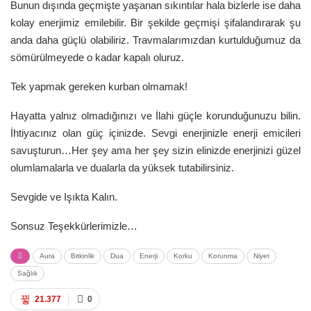
Bunun dışında geçmişte yaşanan sıkıntılar hala bizlerle ise daha
kolay enerjimiz emilebilir. Bir şekilde geçmişi şifalandırarak şu
anda daha güçlü olabiliriz. Travmalarımızdan kurtulduğumuz da
sömürülmeyede o kadar kapalı oluruz.
Tek yapmak gereken kurban olmamak!
Hayatta yalnız olmadığınızı ve İlahi güçle korunduğunuzu bilin.
İhtiyacınız olan güç içinizde. Sevgi enerjinizle enerji emicileri
savuşturun…Her şey ama her şey sizin elinizde enerjinizi güzel
olumlamalarla ve dualarla da yüksek tutabilirsiniz.
Sevgide ve Işıkta Kalın.
Sonsuz Teşekkürlerimizle…
Aura
Bitkinlik
Dua
Enerji
Korku
Korunma
Niyet
Sağlık
21.377
0