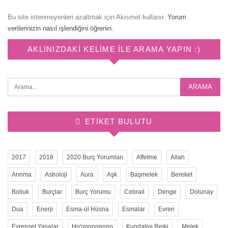
Bu site istenmeyenleri azaltmak için Akismet kullanır.
Yorum
verilerinizin nasıl işlendiğini öğrenin.
AKLINIZDAKI KELIME ILE ARAMA YAPIN :)
ETIKET BULUTU
2017
2018
2020 Burç Yorumları
Affetme
Allah
Arınma
Astroloji
Aura
Aşk
Başmelek
Bereket
Bolluk
Burçlar
Burç Yorumu
Cebrail
Denge
Dolunay
Dua
Enerji
Esma-ül Hüsna
Esmalar
Evren
Evrensel Yasalar
Ho'oponopono
Kundalini Reiki
Melek