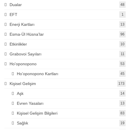
Dualar
48
EFT
1
Enerji Kartları
13
Esma-Ül Hüsna'lar
96
Etkinlikler
10
Grabovoi Sayıları
11
Ho'oponopono
53
Ho’oponopono Kartları
45
Kişisel Gelişim
173
Aşk
14
Evren Yasaları
13
Kişisel Gelişim Bilgileri
83
Sağlık
19