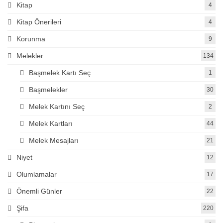
Kitap
4
Kitap Önerileri
4
Korunma
9
Melekler
134
Başmelek Kartı Seç
1
Başmelekler
30
Melek Kartını Seç
2
Melek Kartları
44
Melek Mesajları
21
Niyet
12
Olumlamalar
17
Önemli Günler
22
Şifa
220