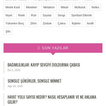
Melek Kartı
Melekler
Metatron
Mikail
Mutluluk
Nefes
Niyet
Reiki
Ruh
Sayılar
Sevgi
Spiritüel Etkinlik
Yükselen Burç
Zihin
Zodiak
Çakra
İlişkiler
İsrafil
Şifa
SON YAZILAR
BAĞIMLILIKLAR: KAYIP SEVGIYI DOLDURMA ÇABASI
Eyl 1, 2025
SONSUZ ŞÜKÜRLER, SONSUZ MINNET
Ağu 28, 2025
HAYAT YOLU SAYISI NEDIR? NASIL HESAPLANIR VE NE ANLAMA
GELIR?