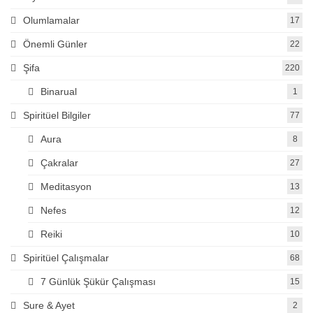
Olumlamalar
17
Önemli Günler
22
Şifa
220
Binarual
1
Spiritüel Bilgiler
77
Aura
8
Çakralar
27
Meditasyon
13
Nefes
12
Reiki
10
Spiritüel Çalışmalar
68
7 Günlük Şükür Çalışması
15
Sure & Ayet
2