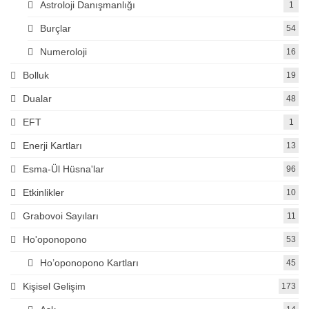
Astroloji Danışmanlığı
1
Burçlar
54
Numeroloji
16
Bolluk
19
Dualar
48
EFT
1
Enerji Kartları
13
Esma-Ül Hüsna'lar
96
Etkinlikler
10
Grabovoi Sayıları
11
Ho'oponopono
53
Ho’oponopono Kartları
45
Kişisel Gelişim
173