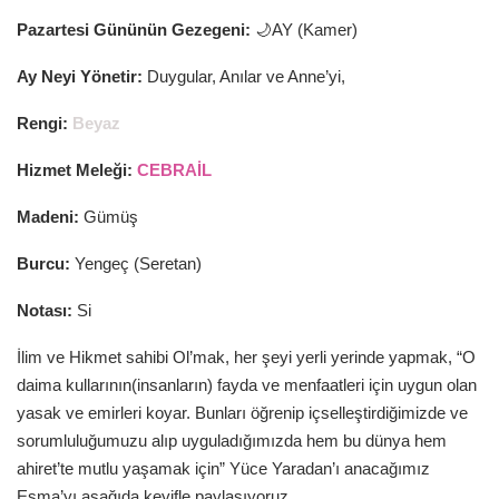
Pazartesi Gününün Gezegeni:
🌙AY (Kamer)
Ay Neyi Yönetir:
Duygular, Anılar ve Anne’yi,
Rengi:
Beyaz
Hizmet Meleği:
CEBRAİL
Madeni:
Gümüş
Burcu:
Yengeç (Seretan)
Notası:
Si
İlim ve Hikmet sahibi Ol’mak, her şeyi yerli yerinde yapmak, “O
daima kullarının(insanların) fayda ve menfaatleri için uygun olan
yasak ve emirleri koyar. Bunları öğrenip içselleştirdiğimizde ve
sorumluluğumuzu alıp uyguladığımızda hem bu dünya hem
ahiret’te mutlu yaşamak için” Yüce Yaradan’ı anacağımız
Esma’yı aşağıda keyifle paylaşıyoruz.