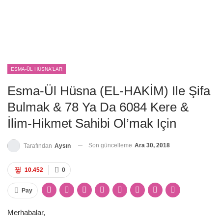
ESMA-ÜL HÜSNA'LAR
Esma-Ül Hüsna (EL-HAKİM) Ile Şifa
Bulmak & 78 Ya Da 6084 Kere &
İlim-Hikmet Sahibi Ol’mak Için
Son güncelleme
Ara 30, 2018
Tarafından
Aysın
10.452
0
Pay
Merhabalar,