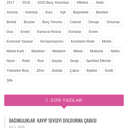
2017
2018
2020 Burç Yorumları
Affetme
Allah
Arınma
Astroloji
Aura
Aşk
Başmelek
Bereket
Bolluk
Burçlar
Burç Yorumu
Cebrail
Denge
Dolunay
Dua
Enerji
Esma-ül Hüsna
Esmalar
Evren
Evrensel Yasalar
Ho'oponopono
Kundalini Reiki
Melek
Melek Kartı
Melekler
Metatron
Mikail
Mutluluk
Nefes
Niyet
Reiki
Ruh
Sayılar
Sevgi
Spiritüel Etkinlik
Yükselen Burç
Zihin
Zodiak
Çakra
İlişkiler
İsrafil
Şifa
SON YAZILAR
BAĞIMLILIKLAR: KAYIP SEVGIYI DOLDURMA ÇABASI
Eyl 1, 2025