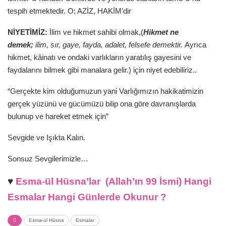
tespih etmektedir. O; AZİZ, HAKİM’dir
NİYETİMİZ:
İlim ve hikmet sahibi olmak,(
Hikmet ne
demek;
ilim, sır, gaye, fayda, adalet, felsefe demektir.
Ayrıca
hikmet, kâinatı ve ondaki varlıkların yaratılış gayesini ve
faydalarını bilmek gibi manalara gelir.) için niyet edebiliriz.
.
“Gerçekte kim olduğumuzun yani Varlığımızın hakikatimizin
gerçek yüzünü ve gücümüzü bilip ona göre davranışlarda
bulunup ve hareket etmek için”
Sevgide ve Işıkta Kalın.
Sonsuz Sevgilerimizle…
♥
Esma-ül Hüsna’lar (Allah’ın 99 İsmi) Hangi
Esmalar Hangi Günlerde Okunur ?
Esma-ül Hüsna
Esmalar