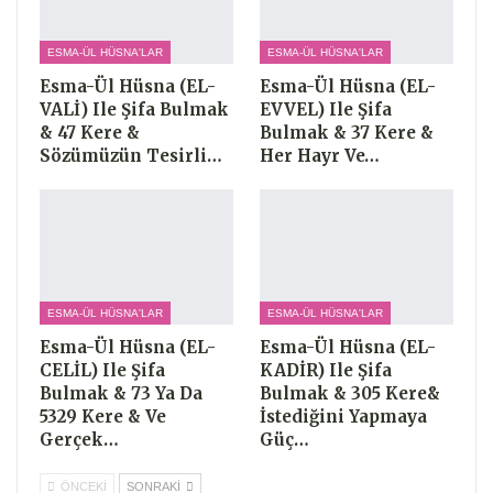
ESMA-ÜL HÜSNA'LAR
ESMA-ÜL HÜSNA'LAR
Esma-Ül Hüsna (EL-
Esma-Ül Hüsna (EL-
VALİ) Ile Şifa Bulmak
EVVEL) Ile Şifa
& 47 Kere &
Bulmak & 37 Kere &
Sözümüzün Tesirli…
Her Hayr Ve…
ESMA-ÜL HÜSNA'LAR
ESMA-ÜL HÜSNA'LAR
Esma-Ül Hüsna (EL-
Esma-Ül Hüsna (EL-
CELİL) Ile Şifa
KADİR) Ile Şifa
Bulmak & 73 Ya Da
Bulmak & 305 Kere&
5329 Kere & Ve
İstediğini Yapmaya
Gerçek…
Güç…
ÖNCEKI
SONRAKI