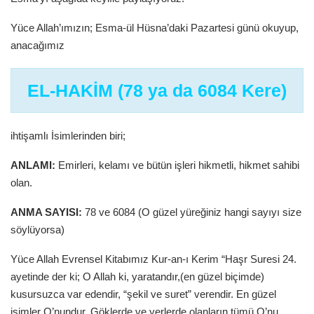
Yüce Allah’ımızın; Esma-ül Hüsna’daki Pazartesi günü okuyup,
anacağımız
EL-HAKİM (78 ya da 6084 Kere)
ihtişamlı İsimlerinden biri;
ANLAMI:
Emirleri, kelamı ve bütün işleri hikmetli, hikmet sahibi
olan.
ANMA SAYISI:
78 ve 6084 (O güzel yüreğiniz hangi sayıyı size
söylüyorsa)
Yüce Allah Evrensel Kitabımız Kur-an-ı Kerim “Haşr Suresi 24.
ayetinde der ki; O Allah ki, yaratandır,(en güzel biçimde)
kusursuzca var edendir, “şekil ve suret” verendir. En güzel
isimler O’nundur. Göklerde ve yerlerde olanların tümü O’nu