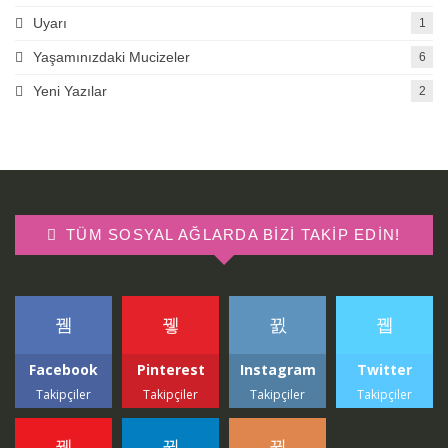
Uyarı
1
Yaşamınızdaki Mucizeler
6
Yeni Yazılar
2
TÜM SOSYAL AĞLARDA BIZI TAKIP EDIN!
Facebook
Pinterest
Instagram
Twitter
Takipçiler
Takipçiler
Takipçiler
Takipçiler