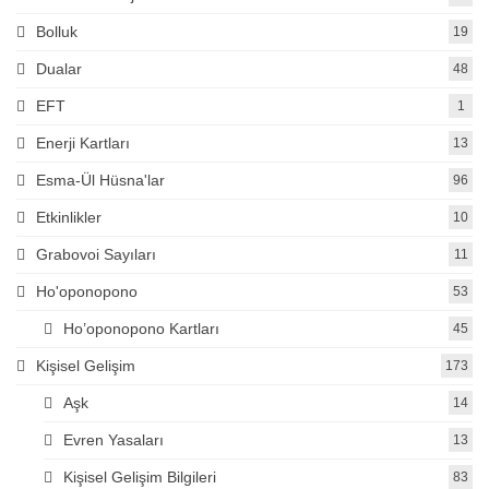
Bolluk
19
Dualar
48
EFT
1
Enerji Kartları
13
Esma-Ül Hüsna'lar
96
Etkinlikler
10
Grabovoi Sayıları
11
Ho'oponopono
53
Ho’oponopono Kartları
45
Kişisel Gelişim
173
Aşk
14
Evren Yasaları
13
Kişisel Gelişim Bilgileri
83