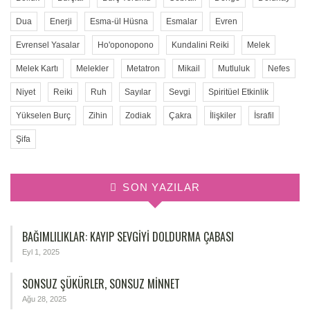
Dua
Enerji
Esma-ül Hüsna
Esmalar
Evren
Evrensel Yasalar
Ho'oponopono
Kundalini Reiki
Melek
Melek Kartı
Melekler
Metatron
Mikail
Mutluluk
Nefes
Niyet
Reiki
Ruh
Sayılar
Sevgi
Spiritüel Etkinlik
Yükselen Burç
Zihin
Zodiak
Çakra
İlişkiler
İsrafil
Şifa
SON YAZILAR
BAĞIMLILIKLAR: KAYIP SEVGIYI DOLDURMA ÇABASI
Eyl 1, 2025
SONSUZ ŞÜKÜRLER, SONSUZ MINNET
Ağu 28, 2025