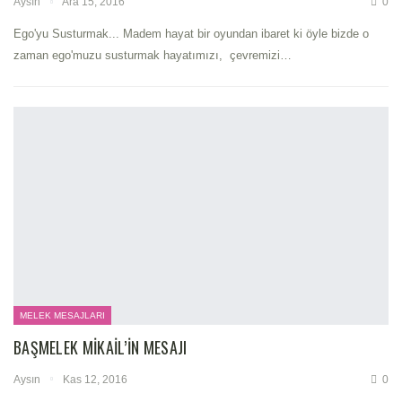
Aysın
Ara 15, 2016
0
Ego'yu Susturmak... Madem hayat bir oyundan ibaret ki öyle bizde o
zaman ego'muzu susturmak hayatımızı, çevremizi…
MELEK MESAJLARI
BAŞMELEK MIKAIL’IN MESAJI
Aysın
Kas 12, 2016
0