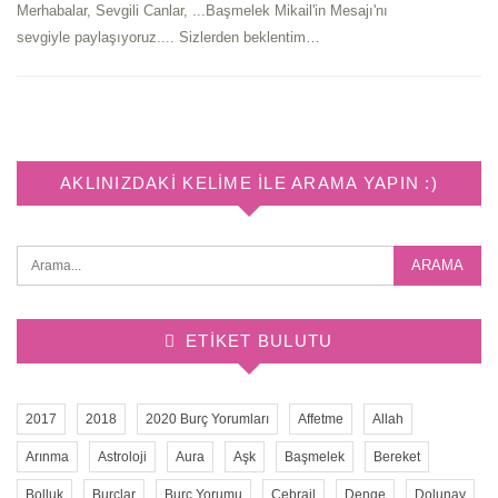
Merhabalar, Sevgili Canlar, ...Başmelek Mikail'in Mesajı'nı
sevgiyle paylaşıyoruz.... Sizlerden beklentim…
AKLINIZDAKI KELIME ILE ARAMA YAPIN :)
ETIKET BULUTU
2017
2018
2020 Burç Yorumları
Affetme
Allah
Arınma
Astroloji
Aura
Aşk
Başmelek
Bereket
Bolluk
Burçlar
Burç Yorumu
Cebrail
Denge
Dolunay