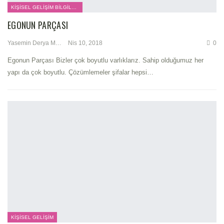
KIŞISEL GELIŞIM BILGILERI
EGONUN PARÇASI
Yasemin Derya Metin
Nis 10, 2018
0
Egonun Parçası Bizler çok boyutlu varlıklarız. Sahip olduğumuz her
yapı da çok boyutlu. Çözümlemeler şifalar hepsi…
KIŞISEL GELIŞIM