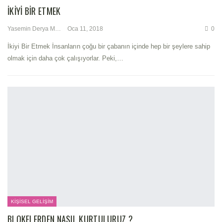
İKIYI BIR ETMEK
Yasemin Derya Metin
Oca 11, 2018
0
İkiyi Bir Etmek İnsanların çoğu bir çabanın içinde hep bir şeylere sahip
olmak için daha çok çalışıyorlar. Peki,…
KIŞISEL GELIŞIM
BLOKELERDEN NASIL KURTULURUZ ?