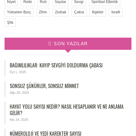
Niyet
Reiki
Ruh
Sayılar
Sevgi
Spiritüel Etkinlik
Yükselen Burç
Zihin
Zodiak
Çakra
İlişkiler
İsrafil
Şifa
SON YAZILAR
BAĞIMLILIKLAR: KAYIP SEVGIYI DOLDURMA ÇABASI
Eyl 1, 2025
SONSUZ ŞÜKÜRLER, SONSUZ MINNET
Ağu 28, 2025
HAYAT YOLU SAYISI NEDIR? NASIL HESAPLANIR VE NE ANLAMA
GELIR?
Nis 24, 2025
NÜMEROLOJİ VE YEDİ KAREKTER SAYISI