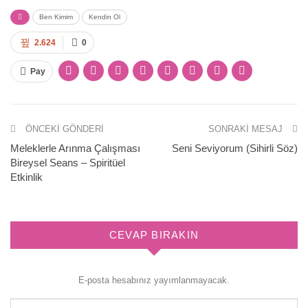
Ben Kimim
Kendin Ol
2.624
0
Pay
ÖNCEKI GÖNDERI
SONRAKI MESAJ
Meleklerle Arınma Çalışması
Seni Seviyorum (Sihirli Söz)
Bireysel Seans – Spiritüel
Etkinlik
CEVAP BIRAKIN
E-posta hesabınız yayımlanmayacak.