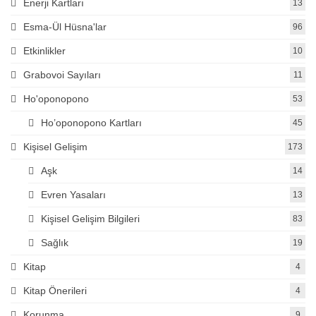
Enerji Kartları
13
Esma-Ül Hüsna'lar
96
Etkinlikler
10
Grabovoi Sayıları
11
Ho'oponopono
53
Ho’oponopono Kartları
45
Kişisel Gelişim
173
Aşk
14
Evren Yasaları
13
Kişisel Gelişim Bilgileri
83
Sağlık
19
Kitap
4
Kitap Önerileri
4
Korunma
9