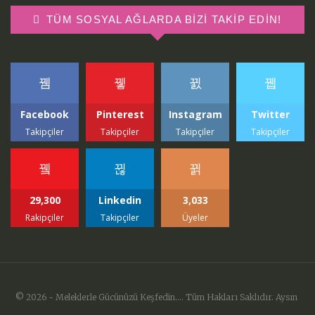
TÜM SOSYAL AĞLARDA BIZI TAKIP EDIN!
Facebook
Pinterest
Instagram
Twitter
Takipçiler
Takipçiler
Takipçiler
Takipçiler
29,300
Linkedin
3,033
Rakipçiler
Takipçiler
Üyeler
© 2026 - Meleklerle Gücünüzü Keşfedin.... Tüm Hakları Saklıdır. Aysın