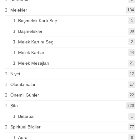
Melekler
134
Başmelek Kartı Seç
1
Başmelekler
30
Melek Kartını Seç
2
Melek Kartları
44
Melek Mesajları
21
Niyet
12
Olumlamalar
17
Önemli Günler
22
Şifa
220
Binarual
1
Spiritüel Bilgiler
77
Aura
8