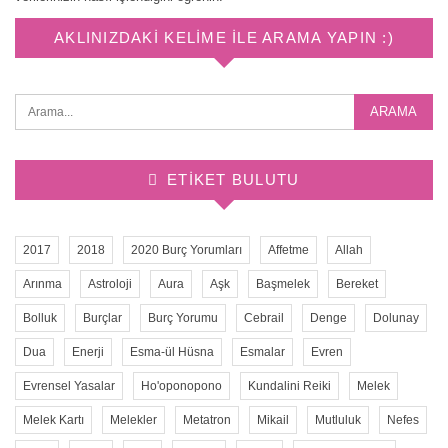
AKLINIZDAKI KELIME ILE ARAMA YAPIN :)
ETIKET BULUTU
2017
2018
2020 Burç Yorumları
Affetme
Allah
Arınma
Astroloji
Aura
Aşk
Başmelek
Bereket
Bolluk
Burçlar
Burç Yorumu
Cebrail
Denge
Dolunay
Dua
Enerji
Esma-ül Hüsna
Esmalar
Evren
Evrensel Yasalar
Ho'oponopono
Kundalini Reiki
Melek
Melek Kartı
Melekler
Metatron
Mikail
Mutluluk
Nefes