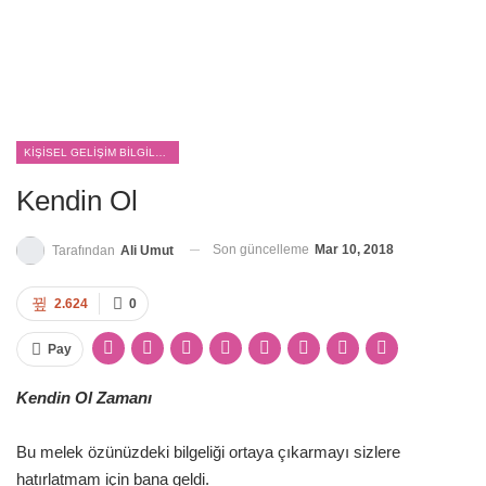
KIŞISEL GELIŞIM BILGILERI
Kendin Ol
Son güncelleme
Mar 10, 2018
Tarafından
Ali Umut
2.624
0
Pay
Kendin Ol Zamanı
Bu melek özünüzdeki bilgeliği ortaya çıkarmayı sizlere
hatırlatmam için bana geldi.