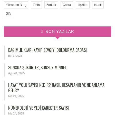
Yükselen Burç
Zihin
Zodiak
Çakra
İlişkiler
İsrafil
Şifa
SON YAZILAR
BAĞIMLILIKLAR: KAYIP SEVGIYI DOLDURMA ÇABASI
Eyl 1, 2025
SONSUZ ŞÜKÜRLER, SONSUZ MINNET
Ağu 28, 2025
HAYAT YOLU SAYISI NEDIR? NASIL HESAPLANIR VE NE ANLAMA
GELIR?
Nis 24, 2025
NÜMEROLOJİ VE YEDİ KAREKTER SAYISI
Nis 24, 2025