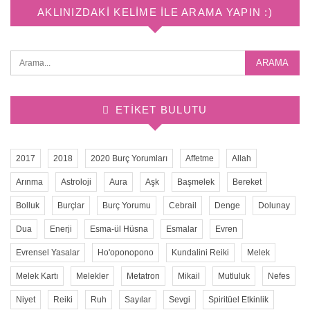
AKLINIZDAKI KELIME ILE ARAMA YAPIN :)
ETIKET BULUTU
2017
2018
2020 Burç Yorumları
Affetme
Allah
Arınma
Astroloji
Aura
Aşk
Başmelek
Bereket
Bolluk
Burçlar
Burç Yorumu
Cebrail
Denge
Dolunay
Dua
Enerji
Esma-ül Hüsna
Esmalar
Evren
Evrensel Yasalar
Ho'oponopono
Kundalini Reiki
Melek
Melek Kartı
Melekler
Metatron
Mikail
Mutluluk
Nefes
Niyet
Reiki
Ruh
Sayılar
Sevgi
Spiritüel Etkinlik