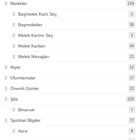
Melekler
134
Başmelek Kartı Seç
1
Başmelekler
30
Melek Kartını Seç
2
Melek Kartları
44
Melek Mesajları
21
Niyet
12
Olumlamalar
17
Önemli Günler
22
Şifa
220
Binarual
1
Spiritüel Bilgiler
77
Aura
8