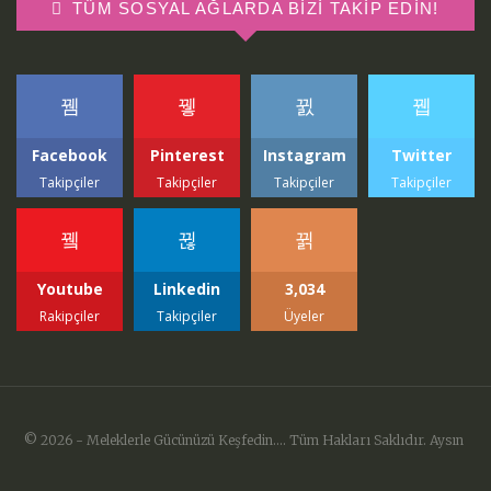
TÜM SOSYAL AĞLARDA BIZI TAKIP EDIN!
Facebook
Pinterest
Instagram
Twitter
Takipçiler
Takipçiler
Takipçiler
Takipçiler
Youtube
Linkedin
3,034
Rakipçiler
Takipçiler
Üyeler
© 2026 - Meleklerle Gücünüzü Keşfedin.... Tüm Hakları Saklıdır. Aysın