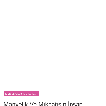
KIŞISEL GELIŞIM BILGILERI
Manyetik Ve Mıknatısın İnsan