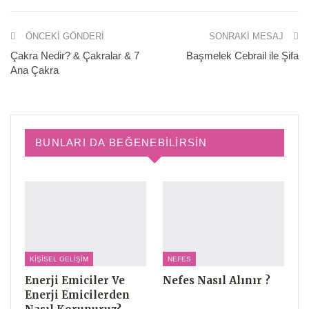
ÖNCEKI GÖNDERI
SONRAKI MESAJ
Çakra Nedir? & Çakralar & 7
Başmelek Cebrail ile Şifa
Ana Çakra
BUNLARI DA BEĞENEBILIRSIN
KIŞISEL GELIŞIM
NEFES
Enerji Emiciler Ve
Nefes Nasıl Alınır ?
Enerji Emicilerden