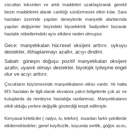
vücuttan toksinleri ve artık maddeleri uzaklaştırarak gerekli
besin maddelerini alarak canlılığı sürdürmesini etkin kılar. Sara
hastaları üzerinde yapılan deneylerde manyetik alanlarında
yapılan değişimler beyindeki biyoelektrik faaliyetleri bozarak
hastalık nöbetlerindeki aynı etkilere neden olmuştur.
Gece: manyetikalan hücresel oksijeni arttırır. uykuyu
destekler, iltihaplanmayı azaltır, acıyı dindirir.
Sabah: güneşin doğuşu pozitif manyetikalan oksijeni
azaltır, uyanık olmayı destekler, biyolojik iyileşme engel
olur ve acıyı arttırır.
Çocukların büyümesinde manyetikalanın etkisi vardır. Ve hatta
MS hastaları ile ilgili olarak ekvatora yakın bölgelerde çok az ve
kutuplarda da nerdeyse hastalığa rastlanmaz. Manyetikalanın
etkili olduğu yerlere değişilik gösterdiği tespit edilmiştir.
Kimyasal kirleticiler ( radyo, tv, telefon) insanları farklı şekillerde
etkilemektedirler; genel keyifsizlik, boyunda sertlik, göğüs acısı,