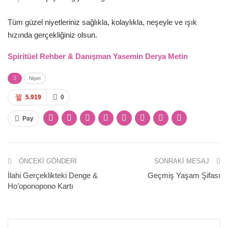
Tüm güzel niyetleriniz sağlıkla, kolaylıkla, neşeyle ve ışık
hızında gerçekliğiniz olsun.
Spiritüel Rehber & Danışman Yasemin Derya Metin
Niyet
5.919
0
Pay
ÖNCEKI GÖNDERI
SONRAKI MESAJ
İlahi Gerçeklikteki Denge &
Geçmiş Yaşam Şifası
Ho’oponopono Kartı