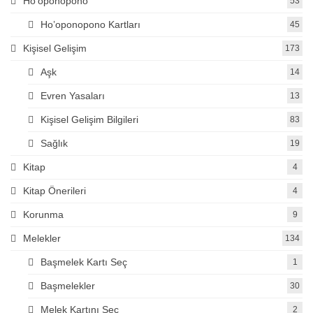
Ho'oponopono
53
Ho’oponopono Kartları
45
Kişisel Gelişim
173
Aşk
14
Evren Yasaları
13
Kişisel Gelişim Bilgileri
83
Sağlık
19
Kitap
4
Kitap Önerileri
4
Korunma
9
Melekler
134
Başmelek Kartı Seç
1
Başmelekler
30
Melek Kartını Seç
2