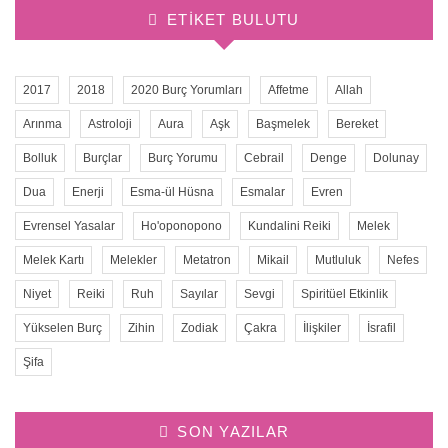
ETIKET BULUTU
2017
2018
2020 Burç Yorumları
Affetme
Allah
Arınma
Astroloji
Aura
Aşk
Başmelek
Bereket
Bolluk
Burçlar
Burç Yorumu
Cebrail
Denge
Dolunay
Dua
Enerji
Esma-ül Hüsna
Esmalar
Evren
Evrensel Yasalar
Ho'oponopono
Kundalini Reiki
Melek
Melek Kartı
Melekler
Metatron
Mikail
Mutluluk
Nefes
Niyet
Reiki
Ruh
Sayılar
Sevgi
Spiritüel Etkinlik
Yükselen Burç
Zihin
Zodiak
Çakra
İlişkiler
İsrafil
Şifa
SON YAZILAR