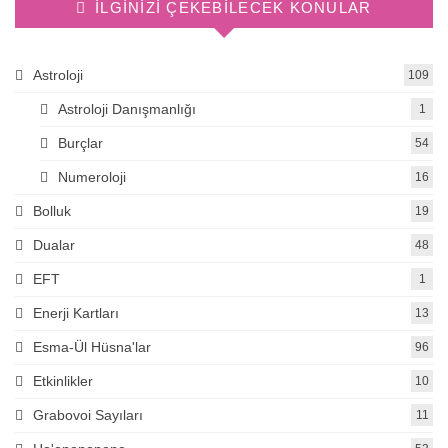
İLGINIZI ÇEKEBILECEK KONULAR
Astroloji
109
Astroloji Danışmanlığı
1
Burçlar
54
Numeroloji
16
Bolluk
19
Dualar
48
EFT
1
Enerji Kartları
13
Esma-Ül Hüsna'lar
96
Etkinlikler
10
Grabovoi Sayıları
11