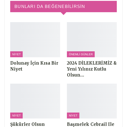
BUNLARI DA BEĞENEBILIRSIN
NIYET
ÖNEMLI GÜNLER
Dolunay İçin Kısa Bir
2024 DİLEKLERİMİZ &
Niyet
Yeni Yılınız Kutlu
Olsun…
NIYET
NIYET
Şükürler Olsun
Başmelek Cebrail Ile