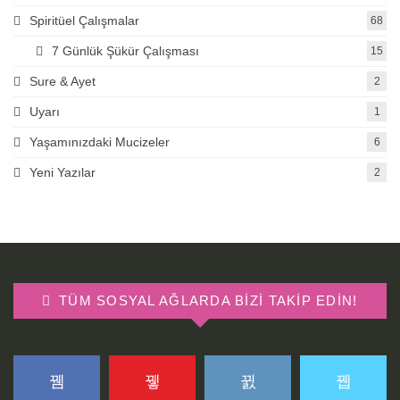
Spiritüel Çalışmalar
68
7 Günlük Şükür Çalışması
15
Sure & Ayet
2
Uyarı
1
Yaşamınızdaki Mucizeler
6
Yeni Yazılar
2
TÜM SOSYAL AĞLARDA BIZI TAKIP EDIN!