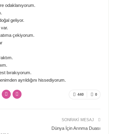
lere odaklanıyorum.
m.
oğal geliyor.
var.
yatıma çekiyorum.
ar
raktım.
nım.
est bırakıyorum.
enimden ayrıldığını hissediyorum.
440
0
SONRAKI MESAJ
Dünya İçin Arınma Duası