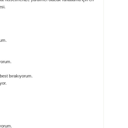
esi.
rum.
yorum.
rbest bırakıyorum.
yor.
üyorum.