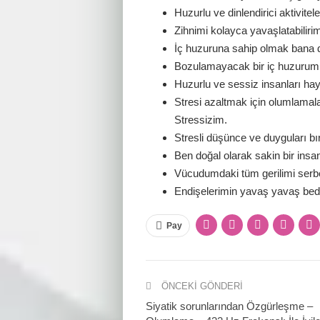
Huzurlu ve dinlendirici aktivite
Zihnimi kolayca yavaşlatabiliri
İç huzuruna sahip olmak bana d
Bozulamayacak bir iç huzurum 
Huzurlu ve sessiz insanları ha
Stresi azaltmak için olumlamal
Stressizim.
Stresli düşünce ve duyguları bı
Ben doğal olarak sakin bir insa
Vücudumdaki tüm gerilimi serb
Endişelerimin yavaş yavaş bed
Pay
ÖNCEKI GÖNDERI
Siyatik sorunlarından Özgürleşme –