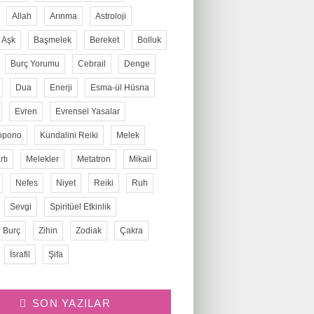
Allah
Arınma
Astroloji
Aşk
Başmelek
Bereket
Bolluk
Burç Yorumu
Cebrail
Denge
Dua
Enerji
Esma-ül Hüsna
Evren
Evrensel Yasalar
opono
Kundalini Reiki
Melek
tı
Melekler
Metatron
Mikail
Nefes
Niyet
Reiki
Ruh
Sevgi
Spiritüel Etkinlik
 Burç
Zihin
Zodiak
Çakra
İsrafil
Şifa
SON YAZILAR