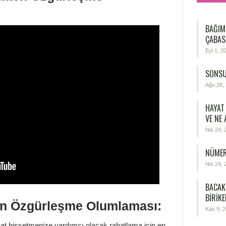
BAĞIM
ÇABAS
Eyl 1, 2
SONSU
Ağu 28,
HAYAT
VE NE
Nis 24, 
NÜMER
Nis 24, 
BACAK
BIRIKE
en Özgürleşme Olumlaması:
Kas 9, 
rahat hissetmenize yardımcı olacak rahatlama için en