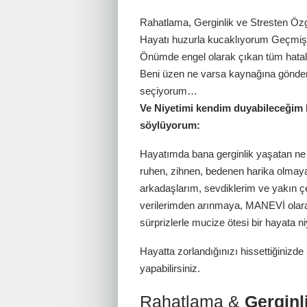
Rahatlama, Gerginlik ve Stresten Öz
Hayatı huzurla kucaklıyorum Geçmiş
Önümde engel olarak çıkan tüm hatal
Beni üzen ne varsa kaynağına gönderi
seçiyorum…
Ve Niyetimi kendim duyabileceğim k
söylüyorum:
Hayatımda bana gerginlik yaşatan ne
ruhen, zihnen, bedenen harika olmay
arkadaşlarım, sevdiklerim ve yakın çe
verilerimden arınmaya, MANEVİ ola
sürprizlerle mucize ötesi bir hayata n
Hayatta zorlandığınızı hissettiğinizd
yapabilirsiniz.
Rahatlama &
Gerginl