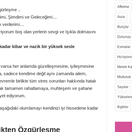
Affetme
gürleşme ..
imi, Şimdimi ve Geleceğimi…
Aura
ı verilerimi…
Burçlar
yorum boş olan yerlerin sevgi ve Işıkla dolmasını
Dolunay
adar kibar ve nazik bir yüksek sesle
Esmalar
Ho'opon
 varsa her anlamda güzelleşmesine, iyileşmesine
Melek Kar
a, sadece kendime değil aynı zamanda ailem,
Mutluluk
vremle birlikte tüm stres sorunları hakkında hatalı
Sayılar
rak tamamen rahatlamaya, muhteşem ve şahane
iyet ediyorum.
Yükselen
İlişkiler
e aşağıdaki olumlamayı kendinizi iyi hissedene kadar
ikten Özgürleşme