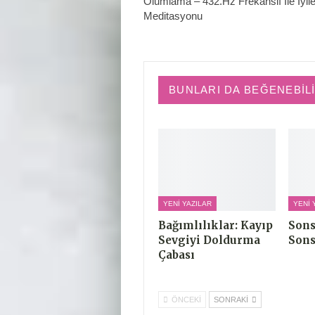
Olumlama – 432.Hz Frekanslı İle İyi
Meditasyonu
BUNLARI DA BEĞENEBIL
YENI YAZILAR
YENI 
Bağımlılıklar: Kayıp
Sons
Sevgiyi Doldurma
Sons
Çabası
ÖNCEKI
SONRAKI