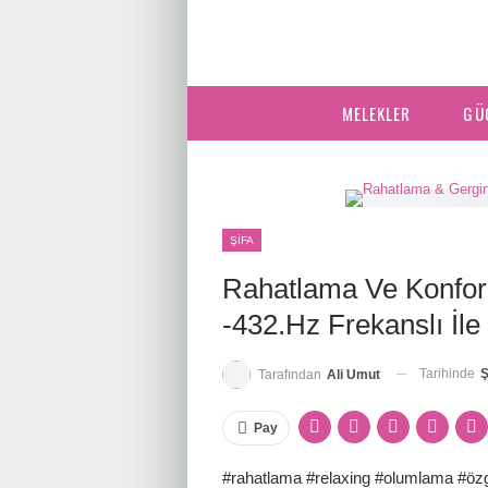
MELEKLER
GÜ
ŞIFA
Rahatlama Ve Konfor
-432.Hz Frekanslı İl
Tarihinde
Ş
Tarafından
Ali Umut
Pay
#rahatlama #relaxing #olumlama #ö