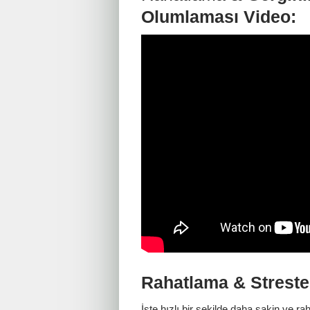
Olumlaması Video:
Rahatlama & Strest
İşte hızlı bir şekilde daha sakin ve 