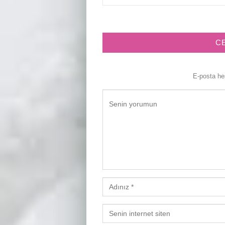
C
E-posta h