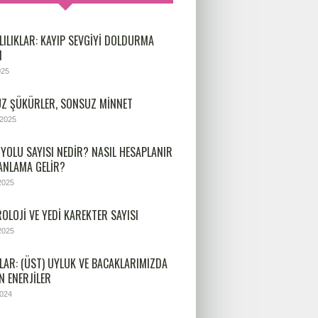
LILIKLAR: KAYIP SEVGIYI DOLDURMA
I
025
Z ŞÜKÜRLER, SONSUZ MINNET
 2025
 YOLU SAYISI NEDIR? NASIL HESAPLANIR
 ANLAMA GELIR?
2025
OLOJİ VE YEDİ KAREKTER SAYISI
2025
LAR: (ÜST) UYLUK VE BACAKLARIMIZDA
N ENERJILER
2024