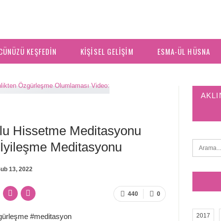
CÜNÜZÜ KEŞFEDIN
KIŞISEL GELIŞIM
ESMA-ÜL HÜSNA
AKLI
lu Hissetme Meditasyonu
e İyileşme Meditasyonu
ub 13, 2022
440
0
zgürleşme #meditasyon
2017