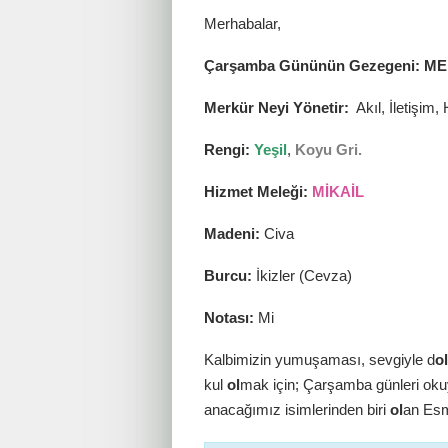
Merhabalar,
Çarşamba Gününün Gezegeni: M
Merkür Neyi Yönetir:
Akıl, İletişim,
Rengi:
Yeşil
,
Koyu Gri.
Hizmet Meleği:
MİKAİL
Madeni:
Civa
Burcu:
İkizler (Cevza)
Notası:
Mi
Kalbimizin yumuşaması, sevgiyle d
ol
kul
ol
mak için; Çarşamba günleri o
anacağımız isimlerinden biri
ol
an Esm