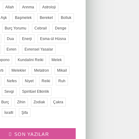
Allah
Arınma
Astroloji
Aşk
Başmelek
Bereket
Bolluk
Burç Yorumu
Cebrail
Denge
Dua
Enerji
Esma-ül Hüsna
Evren
Evrensel Yasalar
opono
Kundalini Reiki
Melek
tı
Melekler
Metatron
Mikail
Nefes
Niyet
Reiki
Ruh
Sevgi
Spiritüel Etkinlik
 Burç
Zihin
Zodiak
Çakra
İsrafil
Şifa
SON YAZILAR