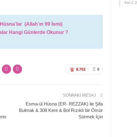
Kas 2, 
Hüsna’lar (Allah’ın 99 İsmi)
lar Hangi Günlerde Okunur ?
8.702
0
SONRAKI MESAJ
Esma-ül Hüsna (ER- REZZAK) ile Şifa
Bulmak & 308 Kere & Bol Rızıklı bir Ömür
erin
Sürmek İçin