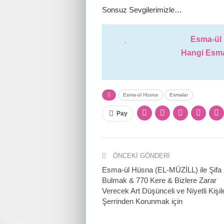
Sonsuz Sevgilerimizle…
Esma-ül 
Hangi Esma
Esma-ül Hüsna
Esmalar
Pay
ÖNCEKI GÖNDERI
Esma-ül Hüsna (EL-MÜZİLL) ile Şifa
Bulmak & 770 Kere & Bizlere Zarar
Verecek Art Düşünceli ve Niyetli Kişil
Şerrinden Korunmak için