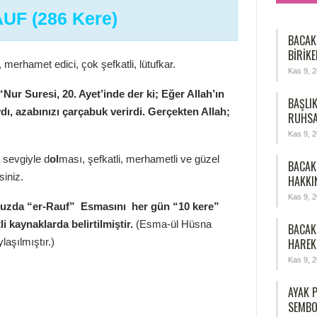
UF (286 Kere)
BACAK
BIRIKE
 merhamet edici, çok şefkatli, lütufkar.
Kas 9, 
Nur Suresi, 20. Ayet’inde der ki; Eğer Allah’ın
BAŞLIK
dı, azabınızı çarçabuk verirdi. Gerçekten Allah;
RUHSA
Kas 9, 
sevgiyle d
ol
ması, şefkatli, merhametli ve güzel
BACAK 
siniz.
HAKKI
Kas 9, 
ğunuzda “er-Rauf” Esmasını her gün “10 kere”
i kaynaklarda belirtilmiştir.
(Esma-ül Hüsna
BACAK
laşılmıştır.)
HAREK
Kas 9, 
AYAK P
SEMBO