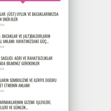
LAR: (ÜST) UYLUK VE BACAKLARIMIZDA
N ENERJILER
2024
: BACAKLAR VE (ALT)BALDIRLARIN
L ANLAMI: HAYATINIZDAKI GÜÇ…
2024
SAĞLIĞI: AĞRI VE RAHATSIZLIKLAR
NDA BILMENIZ GEREKENLER
2024
LARIN SEMBOLIZMI VE İLERIYE DOĞRU
ET ETMENIN ANLAMI
2024
ARMAKLARININ GIZEMI: İŞLEVLERI,
LLERI VE GÜNLÜK…