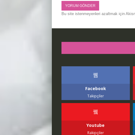
Bu site istenmeyenleri azaltmak için Akis
Facebook
Takipçiler
Youtube
Rakipçiler