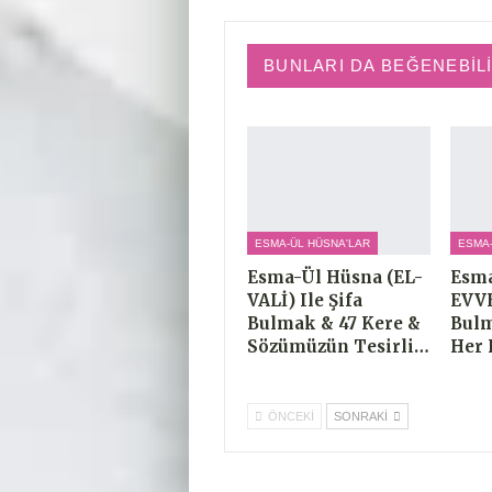
BUNLARI DA BEĞENEBIL
ESMA-ÜL HÜSNA'LAR
ESMA
Esma-Ül Hüsna (EL-
Esma
VALİ) Ile Şifa
EVVE
Bulmak & 47 Kere &
Bulm
Sözümüzün Tesirli…
Her 
ÖNCEKI
SONRAKI