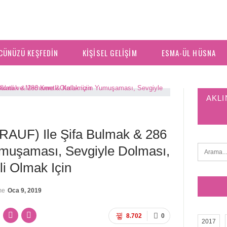
CÜNÜZÜ KEŞFEDIN
KIŞISEL GELIŞIM
ESMA-ÜL HÜSNA
AKLI
AUF) Ile Şifa Bulmak & 286
umuşaması, Sevgiyle Dolması,
li Olmak Için
me
Oca 9, 2019
8.702
0
2017