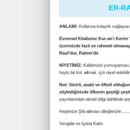
ER-RA
ANLAMI:
Kullarına kolaylık sağlayan,
Evrensel Kitabımız Kur-an’ı Kerim “
üzerinizde fazlı ve rahmeti olmasay
Rauf’dur, Rahim’dir
NİYETİMİZ:
Kalbimizin yumuşaması, 
huylu bir kul
ol
mak için niyet edebilir
Not: Sinirli, asabi ve öfkeli oldu
söylediğinizde öfkenin geçtiği çeşitl
yayınlarından alınan bilgi dahilinde pay
Hepimize Şifa
ol
ması dileğimizle……
Sevgide ve Işıkta Kalın