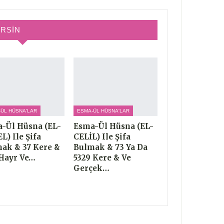
IRSIN
-ÜL HÜSNA'LAR
ESMA-ÜL HÜSNA'LAR
-Ül Hüsna (EL-
Esma-Ül Hüsna (EL-
L) Ile Şifa
CELİL) Ile Şifa
ak & 37 Kere &
Bulmak & 73 Ya Da
Hayr Ve…
5329 Kere & Ve
Gerçek…