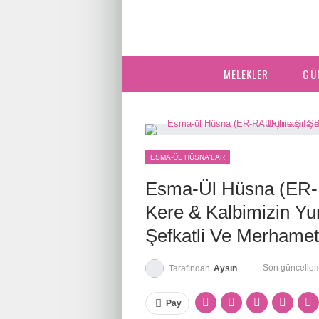
MELEKLER
GÜ
ESMA-ÜL HÜSNA'LAR
Esma-Ül Hüsna (ER-R
Kere & Kalbimizin Y
Şefkatli Ve Merhamet
Son güncelle
Tarafından
Aysın
Pay