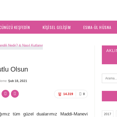
CÜNÜZÜ KEŞFEDIN
KIŞISEL GELIŞIM
ESMA-ÜL HÜSNA
AKLI
utlu Olsun
lleme
Şub 18, 2021
14.319
0
ğımız tüm güzel dualarımız Maddi-Manevi
2017