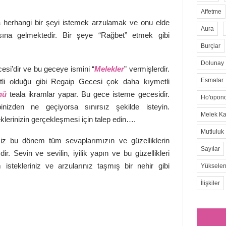
Affetme
a herhangi bir şeyi istemek arzulamak ve onu elde
Aura
ına gelmektedir. Bir şeye “Rağbet” etmek gibi
Burçlar
Dolunay
si’dir ve bu geceye ismini “
Melekler
” vermişlerdir.
Esmalar
li olduğu gibi Regaip Gecesi çok daha kıymetli
hü
teala ikramlar yapar. Bu gece isteme gecesidir.
Ho'opon
inizden ne geçiyorsa sınırsız şekilde isteyin.
Melek Kar
klerinizin gerçekleşmesi için talep edin….
Mutluluk
imiz bu dönem tüm sevaplarımızın ve güzelliklerin
Sayılar
. Sevin ve sevilin, iyilik yapın ve bu güzellikleri
 istekleriniz ve arzularınız taşmış bir nehir gibi
Yükselen
İlişkiler