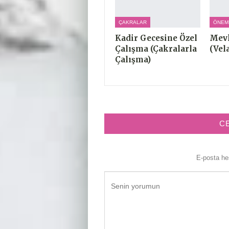
ÇAKRALAR
ÖNEM
Kadir Gecesine Özel
Mevl
Çalışma (Çakralarla
(Vel
Çalışma)
C
E-posta h