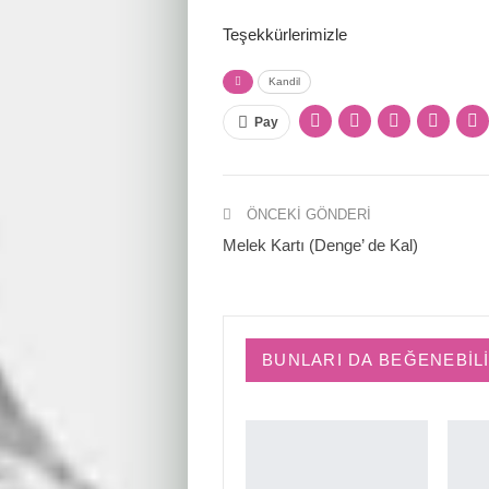
Teşekkürlerimizle
Kandil
Pay
ÖNCEKI GÖNDERI
Melek Kartı (Denge’ de Kal)
BUNLARI DA BEĞENEBIL