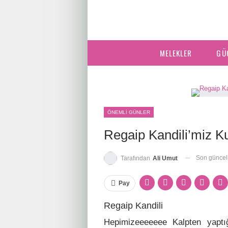
MELEKLER
GÜ
ÖNEMLI GÜNLER
Regaip Kandili’miz K
Son günce
Tarafından
Ali Umut
Pay
Regaip Kandili
Hepimizeeeeeee Kalpten yaptı