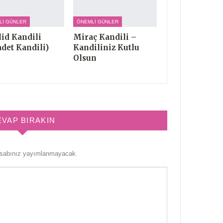
LI GÜNLER
ÖNEMLI GÜNLER
id Kandili
Miraç Kandili –
adet Kandili)
Kandiliniz Kutlu
Olsun
EVAP BIRAKIN
esabınız yayımlanmayacak.