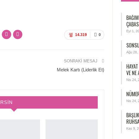
BAĞIM
ÇABAS
Eyl 1, 2
14.319
0
SONSU
Ağu 28,
SONRAKI MESAJ
HAYAT
Melek Kartı (Liderlik Et)
VE NE
Nis 24, 
NÜMER
Nis 24, 
IRSIN
BAŞLIK
RUHSA
Kas 9, 