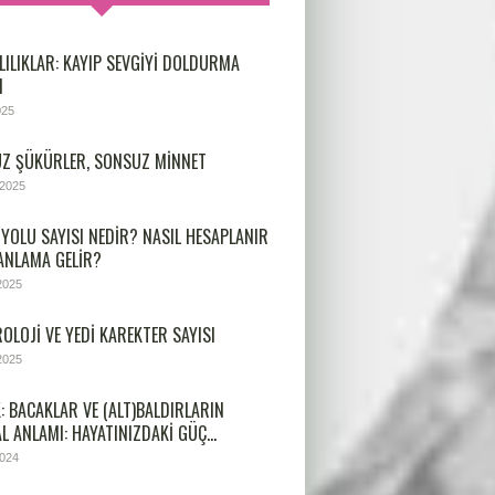
LILIKLAR: KAYIP SEVGIYI DOLDURMA
I
025
Z ŞÜKÜRLER, SONSUZ MINNET
 2025
 YOLU SAYISI NEDIR? NASIL HESAPLANIR
 ANLAMA GELIR?
2025
OLOJİ VE YEDİ KAREKTER SAYISI
2025
: BACAKLAR VE (ALT)BALDIRLARIN
L ANLAMI: HAYATINIZDAKI GÜÇ…
2024