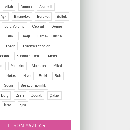
Allah
Arınma
Astroloji
Aşk
Başmelek
Bereket
Bolluk
Burç Yorumu
Cebrail
Denge
Dua
Enerji
Esma-ül Hüsna
Evren
Evrensel Yasalar
opono
Kundalini Reiki
Melek
tı
Melekler
Metatron
Mikail
Nefes
Niyet
Reiki
Ruh
Sevgi
Spiritüel Etkinlik
 Burç
Zihin
Zodiak
Çakra
İsrafil
Şifa
SON YAZILAR