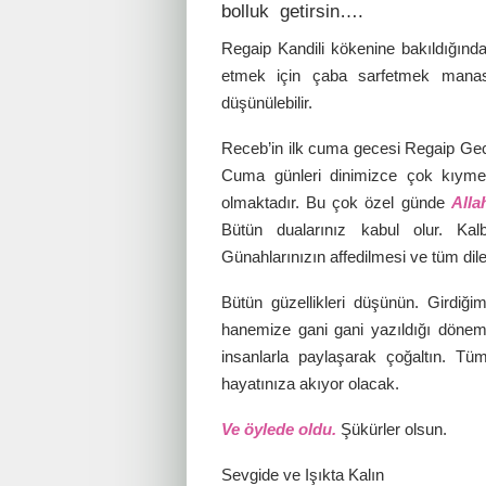
bolluk getirsin….
Regaip Kandili kökenine bakıldığınd
etmek için çaba sarfetmek manas
düşünülebilir.
Receb’in ilk cuma gecesi Regaip Gece
Cuma günleri dinimizce çok kıymet
olmaktadır. Bu çok özel günde
Alla
Bütün dualarınız kabul olur. Kalb
Günahlarınızın affedilmesi ve tüm dile
Bütün güzellikleri düşünün. Girdiğ
hanemize gani gani yazıldığı dönemdir
insanlarla paylaşarak çoğaltın. Tüm
hayatınıza akıyor olacak.
Ve öylede oldu.
Şükürler olsun.
Sevgide ve Işıkta Kalın