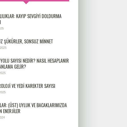
LILIKLAR: KAYIP SEVGIYI DOLDURMA
I
025
Z ŞÜKÜRLER, SONSUZ MINNET
 2025
 YOLU SAYISI NEDIR? NASIL HESAPLANIR
 ANLAMA GELIR?
2025
OLOJİ VE YEDİ KAREKTER SAYISI
2025
LAR: (ÜST) UYLUK VE BACAKLARIMIZDA
N ENERJILER
2024