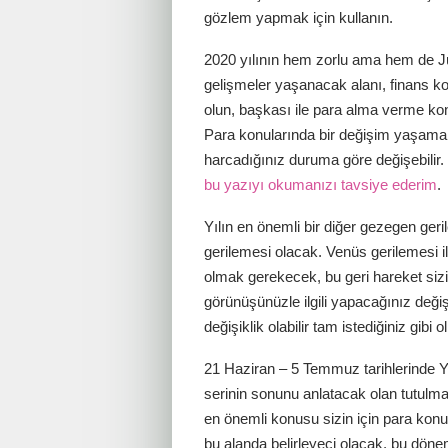
gözlem yapmak için kullanın.
2020 yılının hem zorlu ama hem de Jüp
gelişmeler yaşanacak alanı, finans konu
olun, başkası ile para alma verme kon
Para konularında bir değişim yaşama
harcadığınız duruma göre değişebilir.
bu yazıyı okumanızı tavsiye ederim
.
Yılın en önemli bir diğer gezegen ge
gerilemesi olacak. Venüs gerilemesi ili
olmak gerekecek, bu geri hareket si
görünüşünüzle ilgili yapacağınız değişi
değişiklik olabilir tam istediğiniz gibi o
21 Haziran – 5 Temmuz tarihlerinde 
serinin sonunu anlatacak olan tutulmal
en önemli konusu sizin için para ko
bu alanda belirleyeci olacak, bu dön