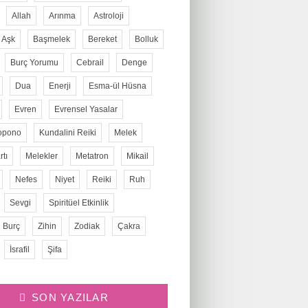
Allah
Arınma
Astroloji
Aşk
Başmelek
Bereket
Bolluk
Burç Yorumu
Cebrail
Denge
Dua
Enerji
Esma-ül Hüsna
Evren
Evrensel Yasalar
opono
Kundalini Reiki
Melek
tı
Melekler
Metatron
Mikail
Nefes
Niyet
Reiki
Ruh
Sevgi
Spiritüel Etkinlik
 Burç
Zihin
Zodiak
Çakra
İsrafil
Şifa
SON YAZILAR