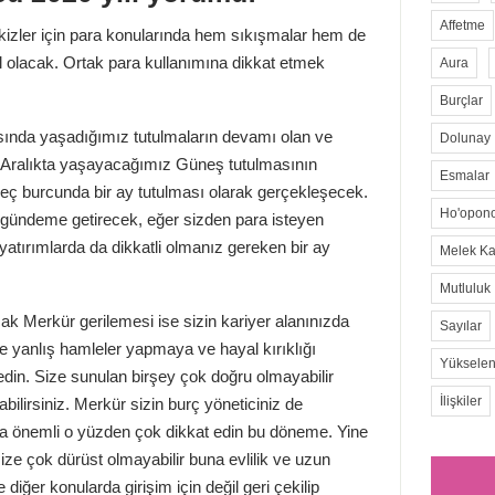
Affetme
 İkizler için para konularında hem sıkışmalar hem de
ıl olacak. Ortak para kullanımına dikkat etmek
Aura
Burçlar
sında yaşadığımız tutulmaların devamı olan ve
Dolunay
 Aralıkta yaşayacağımız Güneş tutulmasının
Esmalar
geç burcunda bir ay tutulması olarak gerçekleşecek.
Ho'opon
nı gündeme getirecek, eğer sizden para isteyen
 yatırımlarda da dikkatli olmanız gereken bir ay
Melek Kar
Mutluluk
k Merkür gerilemesi ise sizin kariyer alanınızda
Sayılar
 yanlış hamleler yapmaya ve hayal kırıklığı
Yükselen
din. Size sunulan birşey çok doğru olmayabilir
İlişkiler
lirsiniz. Merkür sizin burç yöneticiniz de
tra önemli o yüzden çok dikkat edin bu döneme. Yine
 size çok dürüst olmayabilir buna evlilik ve uzun
e diğer konularda girişim için değil geri çekilip