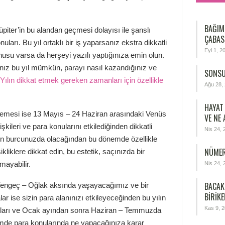
BAĞIM
iter’in bu alandan geçmesi dolayısı ile şanslı
ÇABAS
ları. Bu yıl ortaklı bir iş yaparsanız ekstra dikkatli
Eyl 1, 2
usu varsa da herşeyi yazılı yaptığınıza emin olun.
nız bu yıl mümkün, parayı nasıl kazandığınız ve
SONSU
Yılın dikkat etmek gereken zamanları için özellikle
Ağu 28,
HAYAT
rilemesi ise 13 Mayıs – 24 Haziran arasındaki Venüs
VE NE
şkileri ve para konularını etkilediğinden dikkatli
Nis 24, 
zin burcunuzda olacağından bu dönemde özellikle
NÜMER
kliklere dikkat edin, bu estetik, saçınızda bir
lmayabilir.
Nis 24, 
BACAK
Yengeç – Oğlak aksında yaşayacağımız ve bir
BIRIKE
ar ise sizin para alanınızı etkileyeceğinden bu yılın
Kas 9, 
nuları ve Ocak ayından sonra Haziran – Temmuzda
emde para konularında ne yapacağınıza karar