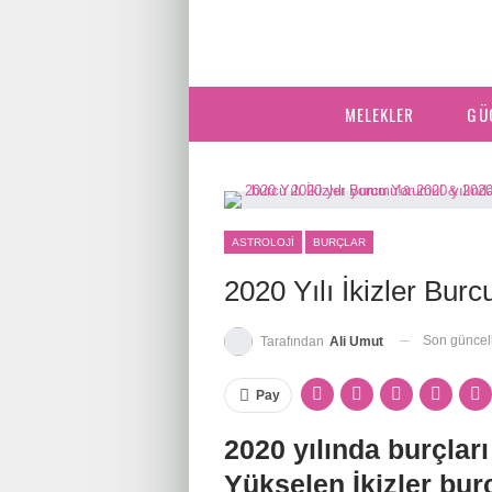
MELEKLER
GÜ
ASTROLOJI
BURÇLAR
2020 Yılı İkizler Bur
Son günce
Tarafından
Ali Umut
Pay
2020 yılında burçları
Yükselen İkizler bur