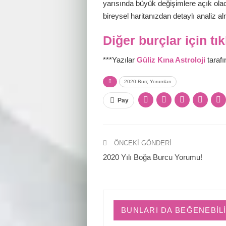
yarısında büyük değişimlere açık ola
bireysel haritanızdan detaylı analiz a
Diğer burçlar için tı
***Yazılar
Güliz Kına Astroloji
tarafı
2020 Burç Yorumları
Pay
ÖNCEKI GÖNDERI
2020 Yılı Boğa Burcu Yorumu!
BUNLARI DA BEĞENEBIL