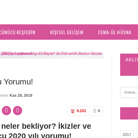
CÜNÜZÜ KEŞFEDIN
KIŞISEL GELIŞIM
ESMA-ÜL HÜSNA
AKLI
cu Yorumu!
lleme
Kas 28, 2019
9.202
0
 neler bekliyor? İkizler ve
cu 2020 yılı yorumu!
2017