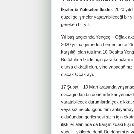
İkizler & Yükselen İkizler
: 2020 yılı
güzel gelişmeler yaşayabileceği bir y
gereken bir yıl.
Yıl başlangıcında Yengeç – Oğlak ak
2020 yılına girmeden hemen önce 26
karşılığı olan tutulma 10 Ocakta Yen
Bu tutulma İkizler için para konuları
olursa dikkatli olun, yine yapacağınız
olacak Ocak ayı.
17 Şubat – 10 Mart arasında yaşanaca
olacağından bu dönemde kariyerinizde
yaratabilecek durumlarda çok dikkat e
veya siz ne olduğunu tam anlayamayabi
olduğundan gerilemesi sizin için eks
ilişkiler alanında da karşınızdaki kişi
vadeli ilişkilerde dahil. Bu dönemi iş v