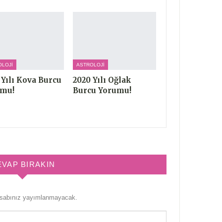
OLOJI
ASTROLOJI
 Yılı Kova Burcu
2020 Yılı Oğlak
umu!
Burcu Yorumu!
EVAP BIRAKIN
esabınız yayımlanmayacak.