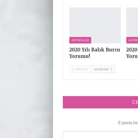
ASTROLOJI
ASTR
2020 Yılı Balık Burcu
2020
Yorumu!
Yor
ÖNCEKI
SONRAKI
C
E-posta h