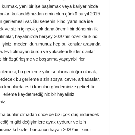
iş kurmak, yeni bir işe başlamak veya kariyerinizde
nları kullandığınızdan emin olun çünkü bu yıl 2019
 gerilemesi var. Bu senenin ikinci yarısında ise
ek ve sizin içinçok çok daha önemli bir dönemin ilk
alar, hayatınızda herşey 2020’nin özellikle ikinci
ri, işiniz, medeni durumunuz hep bu konular arasında
a. Evli olmayan burcu ve yükseleni İkizler olanlar
r ise bir özgürleşme ve boşanma yaşayabilirler.
erilemesi, bu gerileme yılın sonlarına doğru olacak,
decek bu gerileme sizin sosyal çevre, arkadaşlar,
u konularda eski konuları gündeminize getirebilir.
ü ilerleme kaydetmediğiniz bir hayalinizi
niz.
 ama bunlar olmadan önce de bizi çok düşündürecek
öylediğim gibi değişimlere ayak uydurur ve izin
siniz ki İkizler burcunun hayatı 2020’nin ikinci