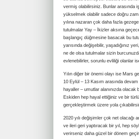
vermiş olabilirsiniz. Bunlar arasında 
yükselmek olabilir sadece doğru zama
yılına nazaran çok daha fazla gezegen
tutulmalar Yay – İkizler aksına geçec
başlangıç düğmesine basacak bu tutulm
yarısında değişebilir, yaşadığınız ye
ne de olsa tutulmalar sizin burcunuzd
evlenebilirler, sorunlu evliliği olanla
Yılın diğer bir önemi olayı ise Mars g
10 Eylül – 13 Kasım arasında devam e
hayaller – umutlar alanınızda olacak b
Eskiden hep hayal ettiğiniz ve bir türl
gerçekleştirmek üzere yola çıkabilirsi
2020 yılı değişimler çok net olacağı
ve ileri geri yaptıracak bir yıl, hep s
verirseniz daha güzel bir dönem geçirir