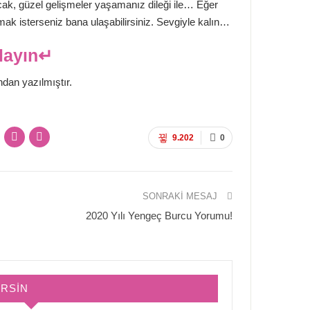
cak, güzel gelişmeler yaşamanız dileği ile… Eğer
lmak isterseniz bana ulaşabilirsiniz. Sevgiyle kalın…
klayın↵
ndan yazılmıştır.
9.202
0
SONRAKI MESAJ
2020 Yılı Yengeç Burcu Yorumu!
IRSIN