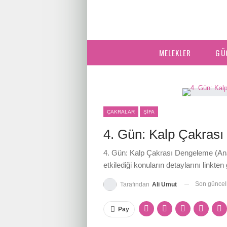
MELEKLER
GÜ
ÇAKRALAR
ŞIFA
4. Gün: Kalp Çakras
4. Gün: Kalp Çakrası Dengeleme (Anah
etkilediği konuların detaylarını linkten 
Son günce
Tarafından
Ali Umut
Pay