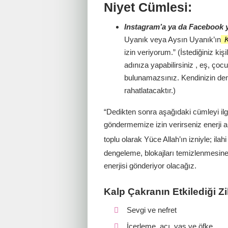
Niyet Cümlesi:
Instagram’a ya da Facebook 
Uyanık veya Aysın Uyanık’ın
K
izin veriyorum.” (İstediğiniz kişi
adınıza yapabilirsiniz , eş, çoc
bulunamazsınız. Kendinizin den
rahatlatacaktır.)
“Dedikten sonra aşağıdaki cümleyi ilg
göndermemize izin verirseniz enerji ak
toplu olarak Yüce Allah’ın izniyle; ila
dengeleme, blokajları temizlenmesine
enerjisi gönderiyor olacağız.
Kalp Çakranın Etkilediği 
Sevgi ve nefret
İçerleme, acı, yas ve öfke