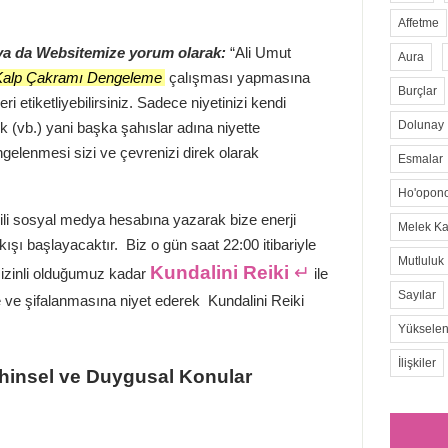
Affetme
ya da Websitemize yorum olarak:
“Ali Umut
Aura
alp Çakramı Dengeleme
çalışması yapmasına
Burçlar
leri etiketliyebilirsiniz. Sadece niyetinizi kendi
Dolunay
uk (vb.) yani başka şahıslar adına niyette
gelenmesi sizi ve çevrenizi direk olarak
Esmalar
Ho'opon
ili sosyal medya hesabına yazarak bize enerji
Melek Kar
ışı başlayacaktır. Biz o gün saat 22:00 itibariyle
Mutluluk
Kundalini Reiki
↵
hi izinli olduğumuz kadar
ile
Sayılar
 ve şifalanmasına niyet ederek Kundalini Reiki
Yükselen
İlişkiler
Zihinsel ve Duygusal Konular