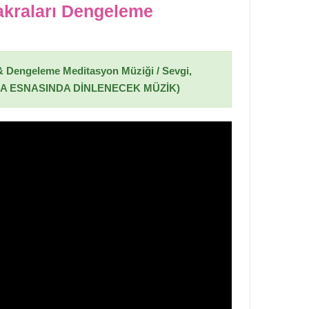
akraları Dengeleme
& Dengeleme Meditasyon Müziği /
Sevgi,
ŞMA ESNASINDA DİNLENECEK MÜZİK)