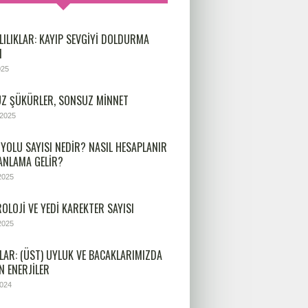
LILIKLAR: KAYIP SEVGIYI DOLDURMA
I
025
Z ŞÜKÜRLER, SONSUZ MINNET
 2025
 YOLU SAYISI NEDIR? NASIL HESAPLANIR
 ANLAMA GELIR?
2025
OLOJİ VE YEDİ KAREKTER SAYISI
2025
LAR: (ÜST) UYLUK VE BACAKLARIMIZDA
N ENERJILER
2024