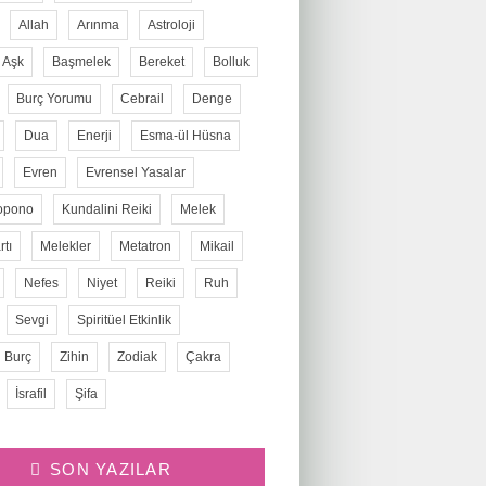
Allah
Arınma
Astroloji
Aşk
Başmelek
Bereket
Bolluk
Burç Yorumu
Cebrail
Denge
Dua
Enerji
Esma-ül Hüsna
Evren
Evrensel Yasalar
opono
Kundalini Reiki
Melek
tı
Melekler
Metatron
Mikail
Nefes
Niyet
Reiki
Ruh
Sevgi
Spiritüel Etkinlik
 Burç
Zihin
Zodiak
Çakra
İsrafil
Şifa
SON YAZILAR