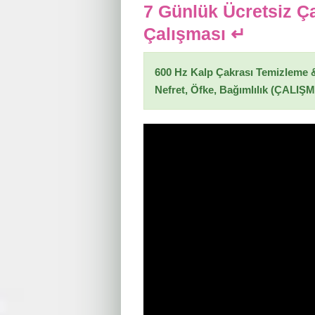
7 Günlük Ücretsiz Ç
Çalışması ↵
600 Hz Kalp Çakrası Temizleme 
Nefret,
Öfke,
Bağımlılık (ÇALI