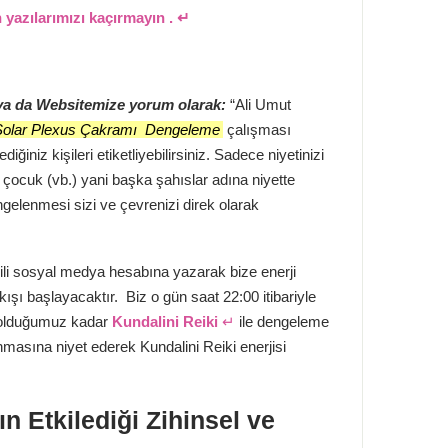
 yazılarımızı kaçırmayın . ↵
ya da Websitemize yorum olarak:
“Ali Umut
olar Plexus Çakramı Dengeleme
çalışması
ğiniz kişileri etiketliyebilirsiniz. Sadece niyetinizi
, çocuk (vb.) yani başka şahıslar adına niyette
gelenmesi sizi ve çevrenizi direk olarak
ili sosyal medya hesabına yazarak bize enerji
ışı başlayacaktır. Biz o gün saat 22:00 itibariyle
nli olduğumuz kadar
Kundalini Reiki
↵
ile dengeleme
nmasına niyet ederek Kundalini Reiki enerjisi
n Etkilediği Zihinsel ve