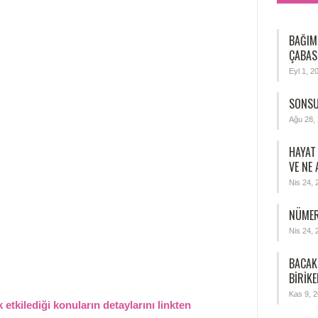
BAĞIM
ÇABAS
Eyl 1, 2
SONSU
Ağu 28,
HAYAT
VE NE
Nis 24, 
NÜMER
Nis 24, 
BACAK
BIRIKE
Kas 9, 
 etkilediği konuların detaylarını linkten