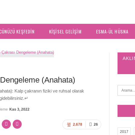
CÜNÜZÜ KEŞFEDIN
KIŞISEL GELIŞIM
ESMA-ÜL HÜSNA
AKLI
ı Dengeleme (Anahata)
ata): Kalp çakranın fiziki ve ruhsal olarak
gidebilirsiniz.↵
lleme
Kas 3, 2022
2.678
26
2017