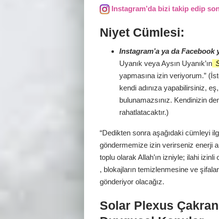
Instagram’da bizi takip edip son
Niyet Cümlesi:
Instagram’a ya da Facebook 
Uyanık veya Aysın Uyanık’ın
S
yapmasına izin veriyorum.” (İstedi
kendi adınıza yapabilirsiniz, eş
bulunamazsınız. Kendinizin den
rahatlatacaktır.)
“Dedikten sonra aşağıdaki cümleyi ilg
göndermemize izin verirseniz enerji ak
toplu olarak Allah’ın izniyle; ilahi izi
, blokajların temizlenmesine ve şifala
gönderiyor olacağız.
Solar Plexus Çakranı