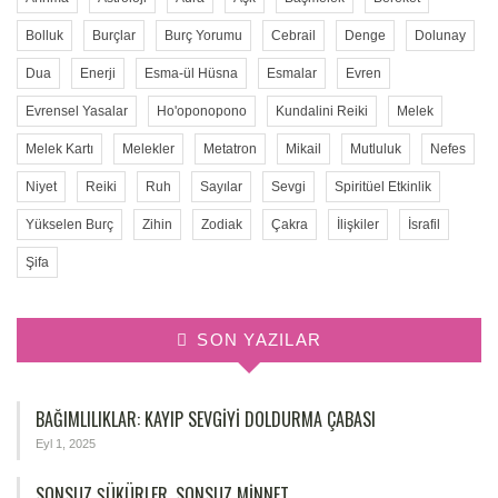
Bolluk
Burçlar
Burç Yorumu
Cebrail
Denge
Dolunay
Dua
Enerji
Esma-ül Hüsna
Esmalar
Evren
Evrensel Yasalar
Ho'oponopono
Kundalini Reiki
Melek
Melek Kartı
Melekler
Metatron
Mikail
Mutluluk
Nefes
Niyet
Reiki
Ruh
Sayılar
Sevgi
Spiritüel Etkinlik
Yükselen Burç
Zihin
Zodiak
Çakra
İlişkiler
İsrafil
Şifa
SON YAZILAR
BAĞIMLILIKLAR: KAYIP SEVGIYI DOLDURMA ÇABASI
Eyl 1, 2025
SONSUZ ŞÜKÜRLER, SONSUZ MINNET