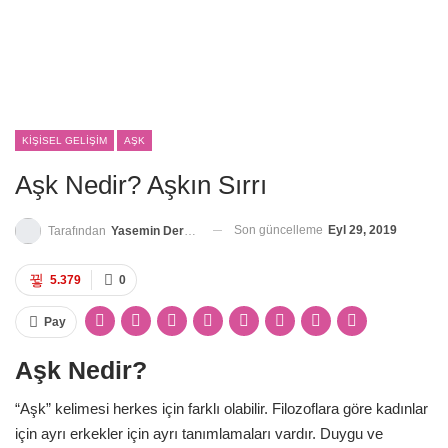
KIŞISEL GELIŞIM
AŞK
Aşk Nedir? Aşkın Sırrı
Son güncelleme
Eyl 29, 2019
Tarafından
Yasemin Derya Metin
5.379
0
Pay
Aşk Nedir?
“Aşk” kelimesi herkes için farklı olabilir. Filozoflara göre kadınlar
için ayrı erkekler için ayrı tanımlamaları vardır. Duygu ve