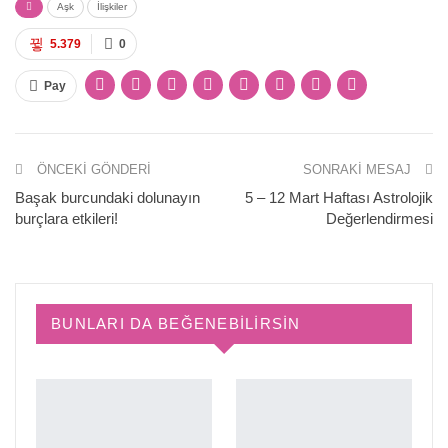
Aşk
İlişkiler
5.379
0
Pay
ÖNCEKI GÖNDERI
SONRAKI MESAJ
Başak burcundaki dolunayın
5 – 12 Mart Haftası Astrolojik
burçlara etkileri!
Değerlendirmesi
BUNLARI DA BEĞENEBILIRSIN