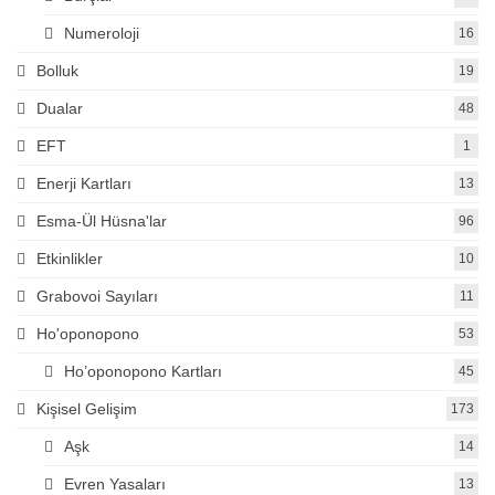
Numeroloji
16
Bolluk
19
Dualar
48
EFT
1
Enerji Kartları
13
Esma-Ül Hüsna'lar
96
Etkinlikler
10
Grabovoi Sayıları
11
Ho'oponopono
53
Ho’oponopono Kartları
45
Kişisel Gelişim
173
Aşk
14
Evren Yasaları
13