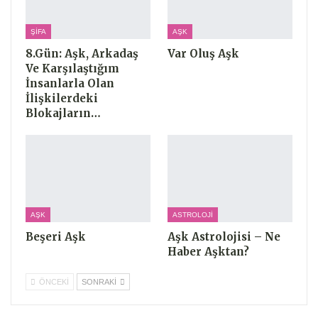
ŞIFA
AŞK
8.Gün: Aşk, Arkadaş
Var Oluş Aşk
Ve Karşılaştığım
İnsanlarla Olan
İlişkilerdeki
Blokajların…
AŞK
ASTROLOJI
Beşeri Aşk
Aşk Astrolojisi – Ne
Haber Aşktan?
ÖNCEKI
SONRAKI