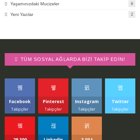
Yaşamınızdaki Mucizeler
6
Yeni Yazılar
2
TÜM SOSYAL AĞLARDA BIZI TAKIP EDIN!
Facebook
Pinterest
Instagram
Twitter
Takipçiler
Takipçiler
Takipçiler
Takipçiler
29,300
Linkedin
3,034