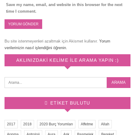
Save my name, email, and website in this browser for the next
time I comment.
Bu site istenmeyenleri azaltmak için Akismet kullanır.
Yorum
verilerinizin nasıl işlendiğini öğrenin.
AKLINIZDAKI KELIME ILE ARAMA YAPIN :)
ETIKET BULUTU
2017
2018
2020 Burç Yorumları
Affetme
Allah
Arınma
Astroloji
Aura
Aşk
Başmelek
Bereket