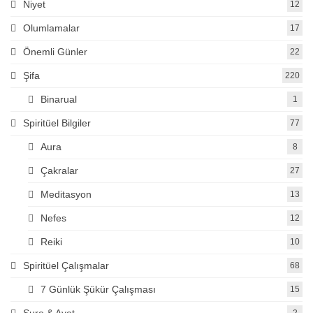
Niyet
12
Olumlamalar
17
Önemli Günler
22
Şifa
220
Binarual
1
Spiritüel Bilgiler
77
Aura
8
Çakralar
27
Meditasyon
13
Nefes
12
Reiki
10
Spiritüel Çalışmalar
68
7 Günlük Şükür Çalışması
15
Sure & Ayet
2