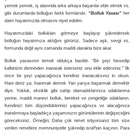
yemek yemek, iş alanında arka arkaya başarılar elde etmek vs.
gibi durumlarda bolluğun farklı formlarıdır.
“Bolluk Yasası”
her
daim hayatımızda olmasını niyet edelim.
Hayatımızdaki bollukları görmeye başlayıp şükredersek
bolluğun hayatımıza aktığını görürüz. Sadece aşk, sevgi vs.
formunda değil aynı zamanda maddi olarakta bize akar.
Bolluk yasasının temeli oldukça basittir. “Bir şeyi hissedip
kalbinizin derininden inanarak isterseniz onu elde edersiniz.” İlk
önce bir şeyi yapacağınıza kendiniz inanacaksınız ki olsun.
Hani deriz ya; İnanmak demek Yarı yarıya başarmak demektir
diye. Yokluk, eksiklik gibi sahip olamadıklarınıza odaklanma
yerine, maddi manevi bolluk, bereket ve zenginliğe odaklanın.
Kendinizi tüm düşündüklerinizi yapacağınıza ve alacağınıza
inandırmaya başladıkça yaşamınızın görüntülerinin değişeceğini
göreceksiniz. Örneğin; Daha çok nimet istiyorsanız tüm size
verilen nimetlere memnuniyetle şükredip israf’tan kaçının. Para