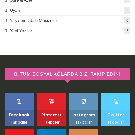
Uyarı
1
Yaşamınızdaki Mucizeler
6
Yeni Yazılar
2
TÜM SOSYAL AĞLARDA BIZI TAKIP EDIN!
Facebook
Pinterest
Instagram
Twitter
Takipçiler
Takipçiler
Takipçiler
Takipçiler