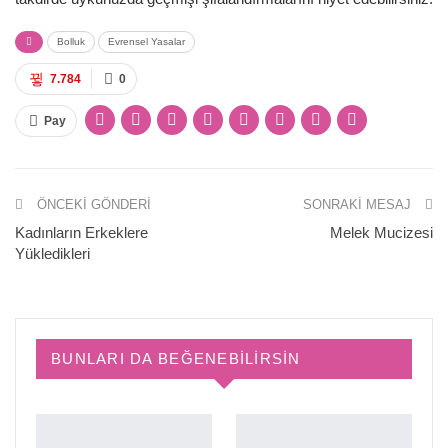
Bolluk
Evrensel Yasalar
7.784
0
Pay
ÖNCEKI GÖNDERI
SONRAKI MESAJ
Kadınların Erkeklere
Melek Mucizesi
Yükledikleri
BUNLARI DA BEĞENEBILIRSIN