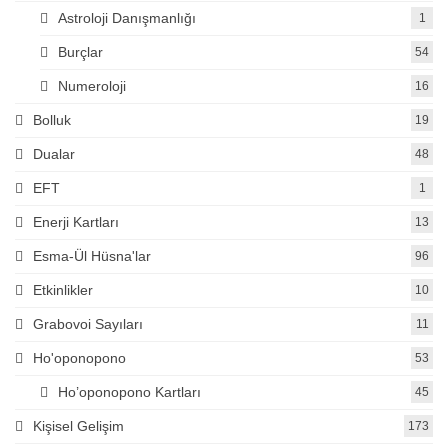
Astroloji Danışmanlığı
1
Burçlar
54
Numeroloji
16
Bolluk
19
Dualar
48
EFT
1
Enerji Kartları
13
Esma-Ül Hüsna'lar
96
Etkinlikler
10
Grabovoi Sayıları
11
Ho'oponopono
53
Ho’oponopono Kartları
45
Kişisel Gelişim
173