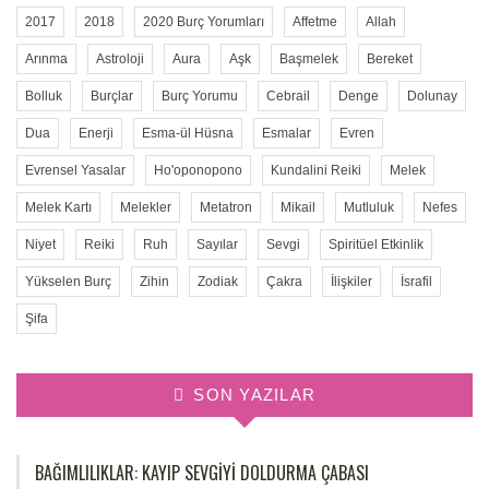
2017
2018
2020 Burç Yorumları
Affetme
Allah
Arınma
Astroloji
Aura
Aşk
Başmelek
Bereket
Bolluk
Burçlar
Burç Yorumu
Cebrail
Denge
Dolunay
Dua
Enerji
Esma-ül Hüsna
Esmalar
Evren
Evrensel Yasalar
Ho'oponopono
Kundalini Reiki
Melek
Melek Kartı
Melekler
Metatron
Mikail
Mutluluk
Nefes
Niyet
Reiki
Ruh
Sayılar
Sevgi
Spiritüel Etkinlik
Yükselen Burç
Zihin
Zodiak
Çakra
İlişkiler
İsrafil
Şifa
SON YAZILAR
BAĞIMLILIKLAR: KAYIP SEVGIYI DOLDURMA ÇABASI