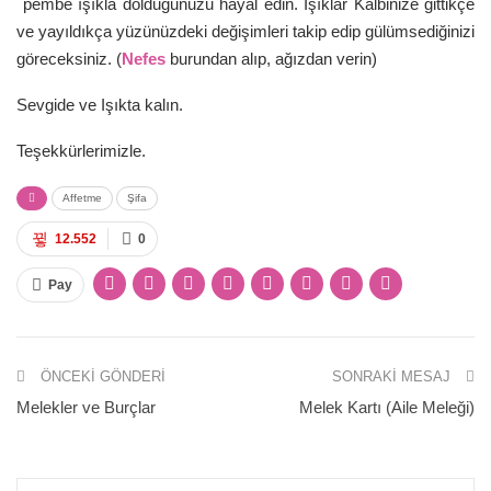
pembe ışıkla dolduğunuzu hayal edin. Işıklar Kalbinize gittikçe
ve yayıldıkça yüzünüzdeki değişimleri takip edip gülümsediğinizi
göreceksiniz. (
Nefes
burundan alıp, ağızdan verin)
Sevgide ve Işıkta kalın.
Teşekkürlerimizle.
Affetme
Şifa
12.552
0
Pay
ÖNCEKI GÖNDERI
SONRAKI MESAJ
Melekler ve Burçlar
Melek Kartı (Aile Meleği)