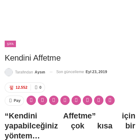
ŞIFA
Kendini Affetme
Son güncelleme
Eyl 23, 2019
Tarafından
Aysın
12.552
0
Pay
“Kendini Affetme” için
yapabilceğiniz çok kısa bir
yöntem…