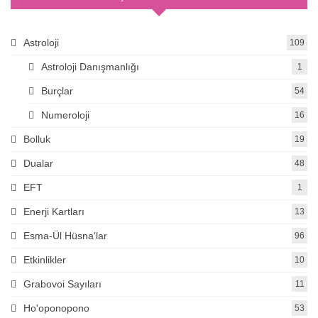
Astroloji
109
Astroloji Danışmanlığı
1
Burçlar
54
Numeroloji
16
Bolluk
19
Dualar
48
EFT
1
Enerji Kartları
13
Esma-Ül Hüsna'lar
96
Etkinlikler
10
Grabovoi Sayıları
11
Ho'oponopono
53