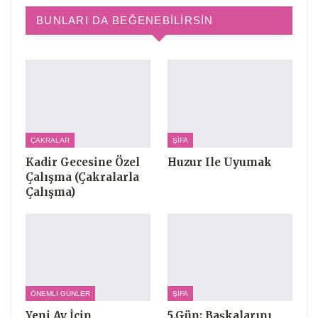
BUNLARI DA BEĞENEBILIRSIN
ÇAKRALAR
ŞIFA
Kadir Gecesine Özel
Huzur Ile Uyumak
Çalışma (Çakralarla
Çalışma)
ÖNEMLI GÜNLER
ŞIFA
Yeni Ay İçin
5.Gün: Başkalarını