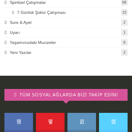
Spiritüel Çalışmalar
68
7 Günlük Şükür Çalışması
15
Sure & Ayet
2
Uyarı
1
Yaşamınızdaki Mucizeler
6
Yeni Yazılar
2
TÜM SOSYAL AĞLARDA BIZI TAKIP EDIN!