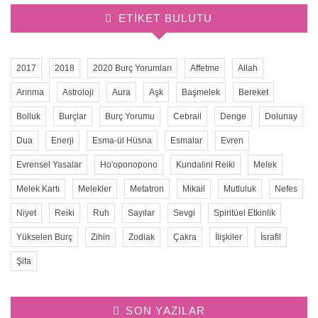
ETIKET BULUTU
2017
2018
2020 Burç Yorumları
Affetme
Allah
Arınma
Astroloji
Aura
Aşk
Başmelek
Bereket
Bolluk
Burçlar
Burç Yorumu
Cebrail
Denge
Dolunay
Dua
Enerji
Esma-ül Hüsna
Esmalar
Evren
Evrensel Yasalar
Ho'oponopono
Kundalini Reiki
Melek
Melek Kartı
Melekler
Metatron
Mikail
Mutluluk
Nefes
Niyet
Reiki
Ruh
Sayılar
Sevgi
Spiritüel Etkinlik
Yükselen Burç
Zihin
Zodiak
Çakra
İlişkiler
İsrafil
Şifa
SON YAZILAR