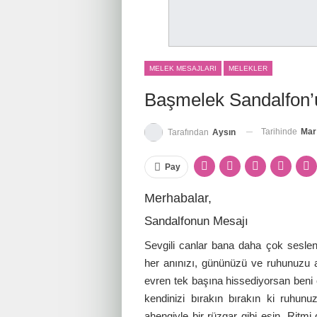
MELEK MESAJLARI
MELEKLER
Başmelek Sandalfon’
Tarihinde
Mar
Tarafından
Aysın
Pay
Merhabalar,
Sandalfonun Mesajı
Sevgili canlar bana daha çok seslenin
her anınızı, gününüzü ve ruhunuzu 
evren tek başına hissediyorsan beni ç
kendinizi bırakın bırakın ki ruhu
ahengiyle bir rüzgar gibi esin. Ritmi