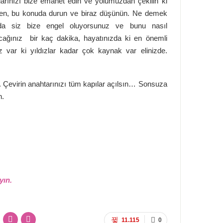
larınızı bize emanet edin ve yolumuzdan çekilin ki
Lütfen, bu konuda durun ve biraz düşünün. Ne demek
uda siz bize engel oluyorsunuz ve bunu nasıl
acağınız bir kaç dakika, hayatınızda ki en önemli
ız var ki yıldızlar kadar çok kaynak var elinizde.
. Çevirin anahtarınızı tüm kapılar açılsın… Sonsuza
n.
ayın.
11.115
0