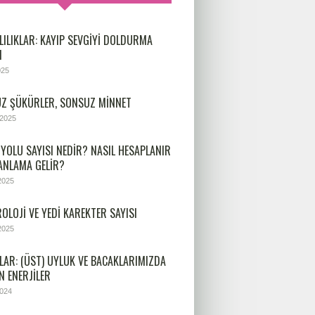
LILIKLAR: KAYIP SEVGIYI DOLDURMA
I
025
Z ŞÜKÜRLER, SONSUZ MINNET
 2025
 YOLU SAYISI NEDIR? NASIL HESAPLANIR
 ANLAMA GELIR?
2025
OLOJİ VE YEDİ KAREKTER SAYISI
2025
LAR: (ÜST) UYLUK VE BACAKLARIMIZDA
N ENERJILER
2024