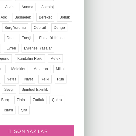
Allah
Arınma
Astroloji
Aşk
Başmelek
Bereket
Bolluk
Burç Yorumu
Cebrail
Denge
Dua
Enerji
Esma-ül Hüsna
Evren
Evrensel Yasalar
opono
Kundalini Reiki
Melek
tı
Melekler
Metatron
Mikail
Nefes
Niyet
Reiki
Ruh
Sevgi
Spiritüel Etkinlik
 Burç
Zihin
Zodiak
Çakra
İsrafil
Şifa
SON YAZILAR