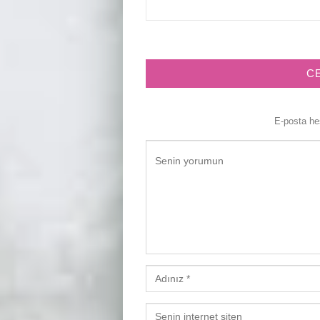
C
E-posta h