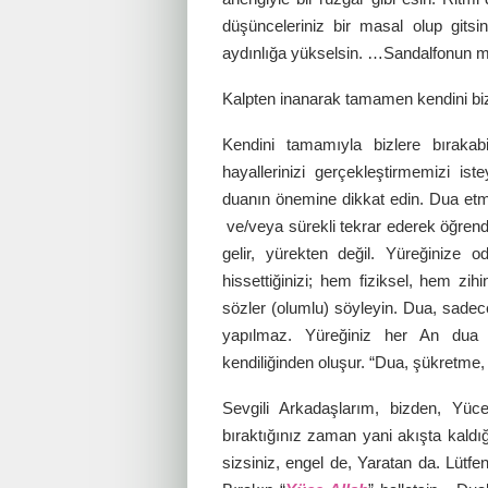
düşünceleriniz bir masal olup gitsin.
aydınlığa yükselsin. …Sandalfonun 
Kalpten inanarak tamamen kendini bize
Kendini tamamıyla bizlere bıraka
hayallerinizi gerçekleştirmemizi is
duanın önemine dikkat edin. Dua etm
ve/veya sürekli tekrar ederek öğrendi
gelir, yürekten değil. Yüreğiniz
hissettiğinizi; hem fiziksel, hem z
sözler (olumlu) söyleyin. Dua, sadece
yapılmaz. Yüreğiniz her An dua h
kendiliğinden oluşur. “Dua, şükretme, 
Sevgili Arkadaşlarım, bizden, Yüc
bıraktığınız zaman yani akışta kaldığı
sizsiniz, engel de, Yaratan da. Lütfe