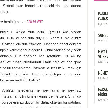
 Sıkıntılı olan karanlıklar meleklerin kanatlarında
mesajı…
BAĞIM
ÇABAS
 bıraktığın o an “
DUA ET
“
Eyl 1, 2
bildiğin O An’da “dua edin.” İşte O An” bizden
SONSU
teyin. Bilin ki her dua duyulur. Yapmış olduğunuz
Ağu 28,
iş olmak için dua etmeyin. Önceden ezberlediğiniz
ğiniz kelimeler dua değildir. Onlar sadece beyinden
HAYAT
VE NE
e odaklanın. Dua ederken her seferinde O An ne
ihinsel ve ruhsal durumunuzu fark edin ve ona göre
Nis 24, 
 belirli zamanlarda Kozmoz’ la iletişim kurmak için
NÜMER
alinde olmalıdır. Dua farkındalığın sonucunda
Nis 24, 
huzur ve mutluluk halidir.”
BACAK
e Allah’tan istediğiniz her şey ama her şey siz
BIRIKE
nız zaman bilin ki istekleriniz yerine gelir. Sınır da
Kas 9, 
n bu sözlerimizi duyun bir daha okuyun bu satırları.