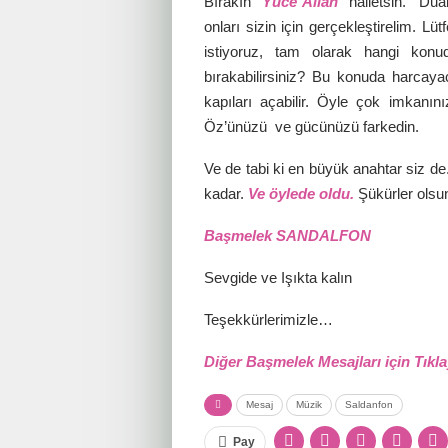
Bırakın “
Yüce Allah
” halletsin. Dua
onları sizin için gerçekleştirelim. 
istiyoruz, tam olarak hangi kon
bırakabilirsiniz? Bu konuda harcay
kapıları açabilir. Öyle çok imkanın
Öz’ünüzü ve gücünüzü farkedin.
Ve de tabi ki en büyük anahtar siz de
kadar.
Ve öylede oldu.
Şükürler olsu
Başmelek SANDALFON
Sevgide ve Işıkta kalın
Teşekkürlerimizle…
Diğer Başmelek Mesajları için Tıkl
Mesaj
Müzik
Saldanfon
Pay