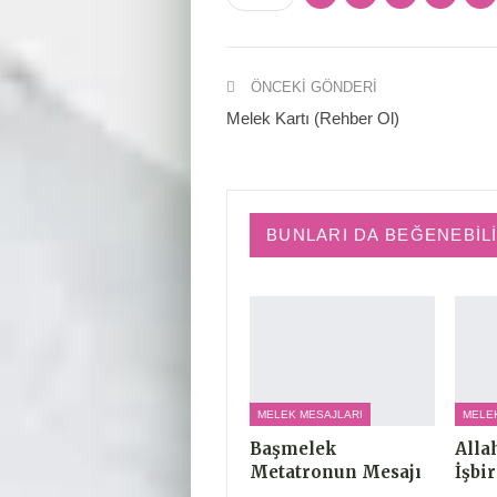
ÖNCEKI GÖNDERI
Melek Kartı (Rehber Ol)
BUNLARI DA BEĞENEBIL
MELEK MESAJLARI
MELE
Başmelek
Alla
Metatronun Mesajı
İşbir