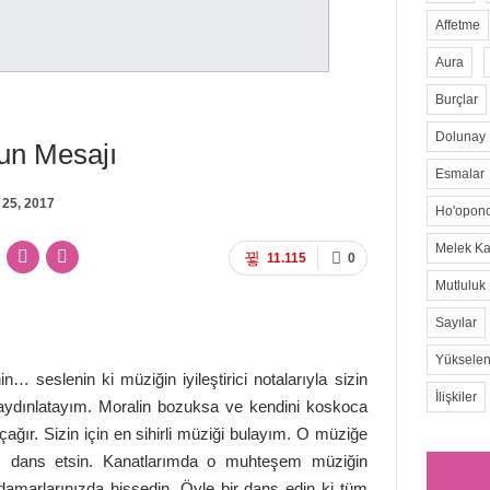
Affetme
Aura
Burçlar
Dolunay
un Mesajı
Esmalar
 25, 2017
Ho'opon
Melek Kar
11.115
0
Mutluluk
Sayılar
Yükselen
… seslenin ki müziğin iyileştirici notalarıyla sizin
İlişkiler
aydınlatayım. Moralin bozuksa ve kendini koskoca
ağır. Sizin için en sihirli müziği bulayım. O müziğe
nuz dans etsin. Kanatlarımda o muhteşem müziğin
 damarlarınızda hissedin. Öyle bir dans edin ki tüm