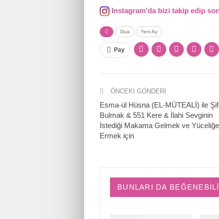
Instagram’da bizi takip edip son
Dua
Yeni Ay
Pay
ÖNCEKI GÖNDERI
Esma-ül Hüsna (EL-MÜTEALİ) ile Şif
Bulmak & 551 Kere & İlahi Sevginin
İstediği Makama Gelmek ve Yüceliğe
Ermek için
BUNLARI DA BEĞENEBIL