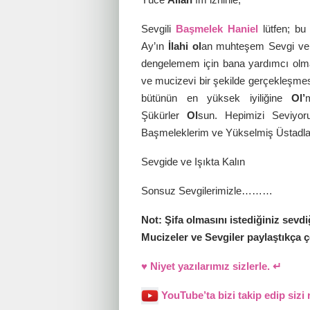
Sevgili
Başmelek Haniel
lütfen; b
Ay’ın
İlahi
ol
an muhteşem Sevgi ve şif
dengelemem için bana yardımcı olmana
ve mucizevi bir şekilde gerçekleşmesi
bütünün en yüksek iyiliğine
Ol’
Şükürler
Ol
sun. Hepimizi Seviyo
Başmeleklerim ve Yükselmiş Üstadla
Sevgide ve Işıkta Kalın
Sonsuz Sevgilerimizle………
Not: Şifa olmasını istediğiniz sevdiğ
Mucizeler ve Sevgiler paylaştıkça ç
♥ Niyet yazılarımız sizlerle. ↵
YouTube’ta bizi takip edip sizi 