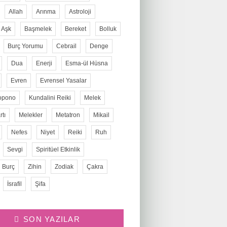
Allah
Arınma
Astroloji
Aşk
Başmelek
Bereket
Bolluk
Burç Yorumu
Cebrail
Denge
Dua
Enerji
Esma-ül Hüsna
Evren
Evrensel Yasalar
opono
Kundalini Reiki
Melek
tı
Melekler
Metatron
Mikail
Nefes
Niyet
Reiki
Ruh
Sevgi
Spiritüel Etkinlik
 Burç
Zihin
Zodiak
Çakra
İsrafil
Şifa
SON YAZILAR