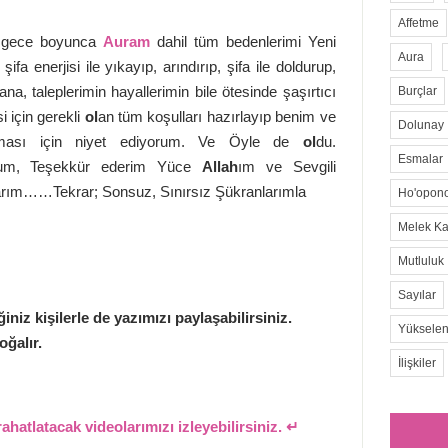
Affetme
u gece boyunca
Auram
dahil tüm bedenlerimi Yeni
Aura
a enerjisi ile yıkayıp, arındırıp, şifa ile doldurup,
, taleplerimin hayallerimin bile ötesinde şaşırtıcı
Burçlar
 için gerekli
ol
an tüm koşulları hazırlayıp benim ve
Dolunay
ması için niyet ediyorum. Ve Öyle de
ol
du.
Esmalar
rum, Teşekkür ederim Yüce
Allah
ım ve Sevgili
rım……Tekrar; Sonsuz, Sınırsız Şükranlarımla
Ho'opon
Melek Kar
Mutluluk
Sayılar
iniz kişilerle de yazımızı paylaşabilirsiniz.
Yükselen
oğalır.
İlişkiler
rahatlatacak videolarımızı izleyebilirsiniz. ↵