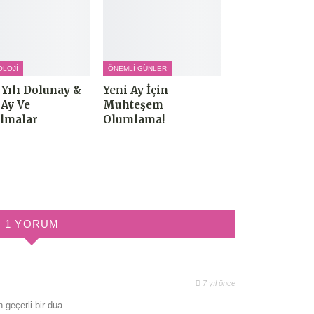
OLOJI
ÖNEMLI GÜNLER
 Yılı Dolunay &
Yeni Ay İçin
 Ay Ve
Muhteşem
lmalar
Olumlama!
1 YORUM
7 yıl önce
 geçerli bir dua