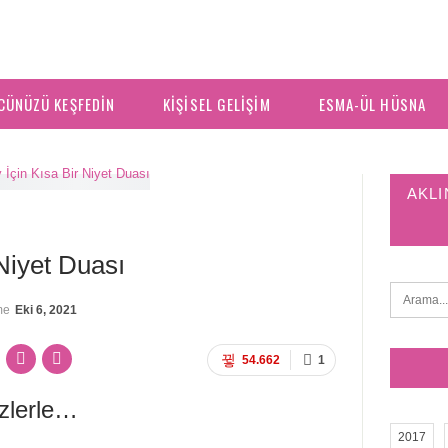
CÜNÜZÜ KEŞFEDIN
KIŞISEL GELIŞIM
ESMA-ÜL HÜSNA
AKLI
 Niyet Duası
me
Eki 6, 2021
54.662
1
izlerle…
2017