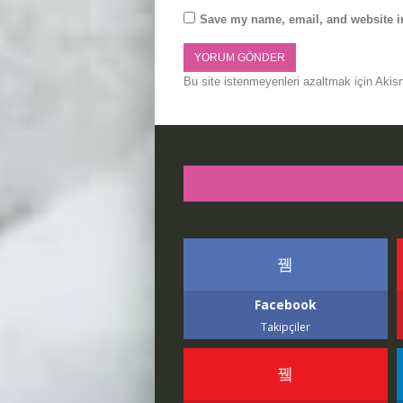
Save my name, email, and website in
Bu site istenmeyenleri azaltmak için Akis
Facebook
Takipçiler