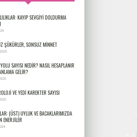
LILIKLAR: KAYIP SEVGIYI DOLDURMA
I
025
Z ŞÜKÜRLER, SONSUZ MINNET
 2025
 YOLU SAYISI NEDIR? NASIL HESAPLANIR
 ANLAMA GELIR?
2025
OLOJİ VE YEDİ KAREKTER SAYISI
2025
LAR: (ÜST) UYLUK VE BACAKLARIMIZDA
N ENERJILER
2024