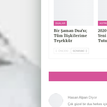
DUALAR
ASTR
Bir Şaman Dua’sı;
2020
Tüm İlişkilerime
Yeni
Teşekkür
Tutu
ÖNCEKI
SONRAKI
Hasan Alpan
Diyor
Çok güzel bir dua herkes için