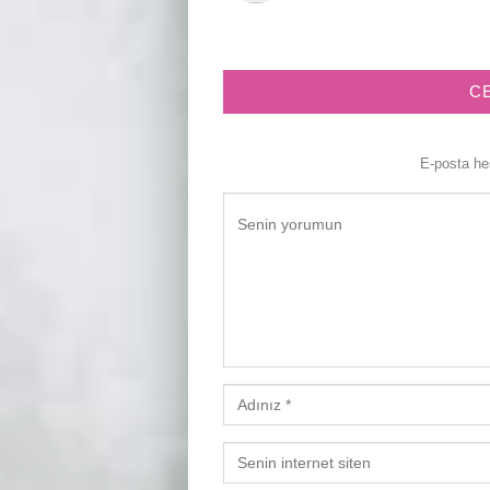
C
E-posta h