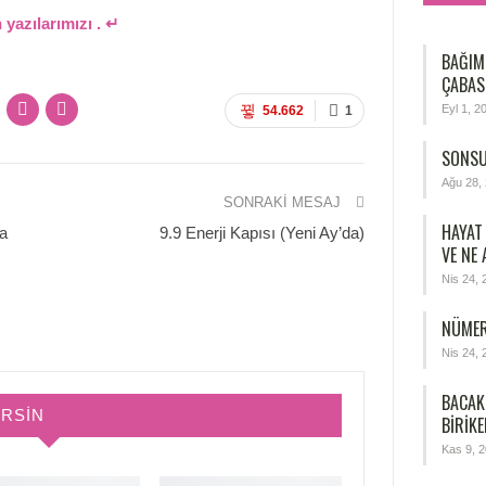
 yazılarımızı . ↵
BAĞIM
ÇABAS
Eyl 1, 2
54.662
1
SONSU
Ağu 28,
SONRAKI MESAJ
HAYAT
a
9.9 Enerji Kapısı (Yeni Ay’da)
VE NE
Nis 24, 
NÜMER
Nis 24, 
BACAK
IRSIN
BIRIKE
Kas 9, 