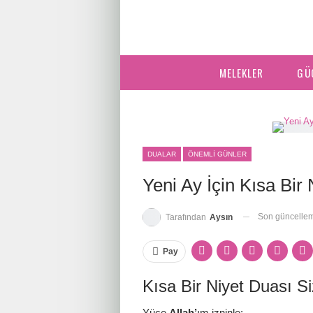
MELEKLER
GÜ
DUALAR
ÖNEMLI GÜNLER
Yeni Ay İçin Kısa Bir
Son güncelle
Tarafından
Aysın
Pay
Kısa Bir Niyet Duası S
Yüce
Allah’
ım izninle;