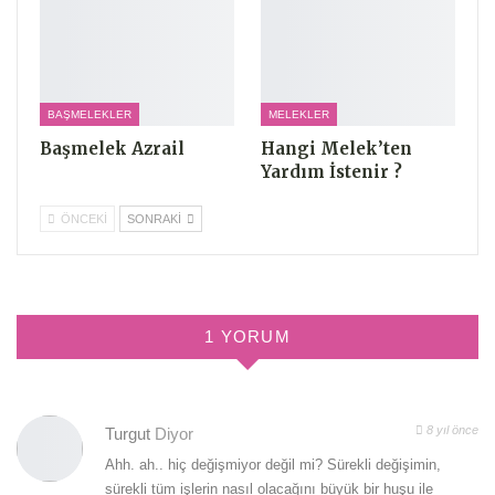
BAŞMELEKLER
MELEKLER
Başmelek Azrail
Hangi Melek’ten
Yardım İstenir ?
ÖNCEKI
SONRAKI
1 YORUM
8 yıl önce
Turgut
Diyor
Ahh. ah.. hiç değişmiyor değil mi? Sürekli değişimin,
sürekli tüm işlerin nasıl olacağını büyük bir huşu ile