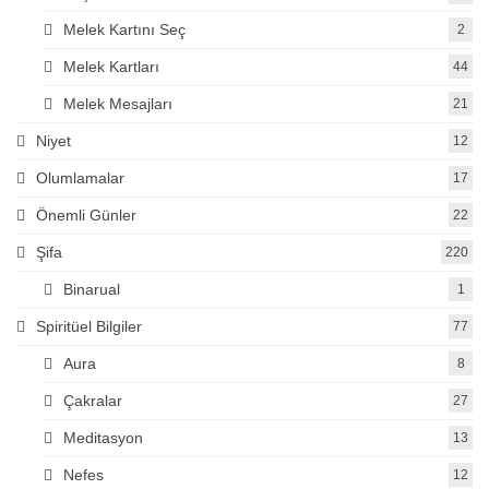
Melek Kartını Seç
2
Melek Kartları
44
Melek Mesajları
21
Niyet
12
Olumlamalar
17
Önemli Günler
22
Şifa
220
Binarual
1
Spiritüel Bilgiler
77
Aura
8
Çakralar
27
Meditasyon
13
Nefes
12