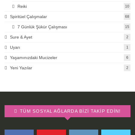
Reiki
10
Spiritüel Çalışmalar
68
7 Günlük Şükür Çalışması
15
Sure & Ayet
2
Uyarı
1
Yaşamınızdaki Mucizeler
6
Yeni Yazılar
2
TÜM SOSYAL AĞLARDA BIZI TAKIP EDIN!