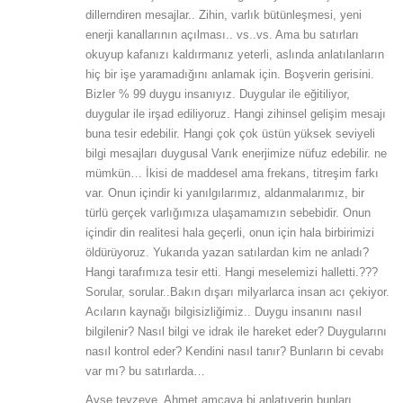
dillerndiren mesajlar.. Zihin, varlık bütünleşmesi, yeni
enerji kanallarının açılması.. vs..vs. Ama bu satırları
okuyup kafanızı kaldırmanız yeterli, aslında anlatılanların
hiç bir işe yaramadığını anlamak için. Boşverin gerisini.
Bizler % 99 duygu insanıyız. Duygular ile eğitiliyor,
duygular ile irşad ediliyoruz. Hangi zihinsel gelişim mesajı
buna tesir edebilir. Hangi çok çok üstün yüksek seviyeli
bilgi mesajları duygusal Varık enerjimize nüfuz edebilir. ne
mümkün… İkisi de maddesel ama frekans, titreşim farkı
var. Onun içindir ki yanılgılarımız, aldanmalarımız, bir
türlü gerçek varlığımıza ulaşamamızın sebebidir. Onun
içindir din realitesi hala geçerli, onun için hala birbirimizi
öldürüyoruz. Yukarıda yazan satılardan kim ne anladı?
Hangi tarafımıza tesir etti. Hangi meselemizi halletti.???
Sorular, sorular..Bakın dışarı milyarlarca insan acı çekiyor.
Acıların kaynağı bilgisizliğimiz.. Duygu insanını nasıl
bilgilenir? Nasıl bilgi ve idrak ile hareket eder? Duygularını
nasıl kontrol eder? Kendini nasıl tanır? Bunların bi cevabı
var mı? bu satırlarda…
Ayşe teyzeye, Ahmet amcaya bi anlatıverin bunları..