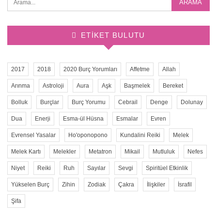
ETIKET BULUTU
2017
2018
2020 Burç Yorumları
Affetme
Allah
Arınma
Astroloji
Aura
Aşk
Başmelek
Bereket
Bolluk
Burçlar
Burç Yorumu
Cebrail
Denge
Dolunay
Dua
Enerji
Esma-ül Hüsna
Esmalar
Evren
Evrensel Yasalar
Ho'oponopono
Kundalini Reiki
Melek
Melek Kartı
Melekler
Metatron
Mikail
Mutluluk
Nefes
Niyet
Reiki
Ruh
Sayılar
Sevgi
Spiritüel Etkinlik
Yükselen Burç
Zihin
Zodiak
Çakra
İlişkiler
İsrafil
Şifa