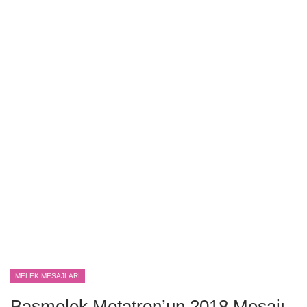
MELEK MESAJLARI
Başmelek Metatron’un 2018 Mesajı