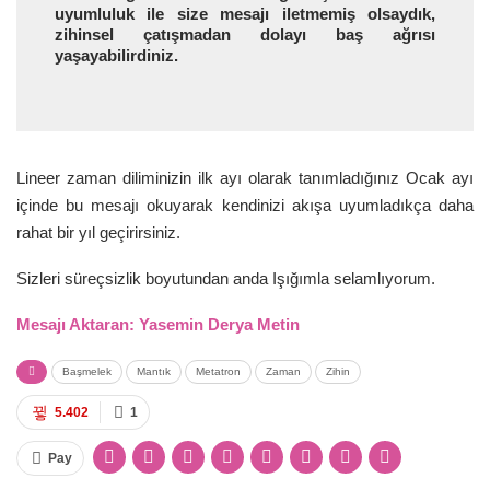
uyumluluk ile size mesajı iletmemiş olsaydık,
zihinsel çatışmadan dolayı baş ağrısı
yaşayabilirdiniz.
Lineer zaman diliminizin ilk ayı olarak tanımladığınız Ocak ayı
içinde bu mesajı okuyarak kendinizi akışa uyumladıkça daha
rahat bir yıl geçirirsiniz.
Sizleri süreçsizlik boyutundan anda Işığımla selamlıyorum.
Mesajı Aktaran: Yasemin Derya Metin
Başmelek
Mantık
Metatron
Zaman
Zihin
5.402
1
Pay