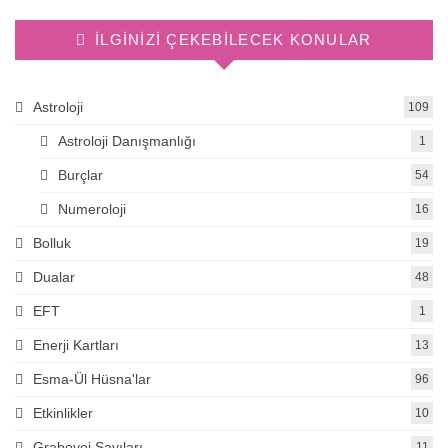
İLGINIZI ÇEKEBILECEK KONULAR
Astroloji
109
Astroloji Danışmanlığı
1
Burçlar
54
Numeroloji
16
Bolluk
19
Dualar
48
EFT
1
Enerji Kartları
13
Esma-Ül Hüsna'lar
96
Etkinlikler
10
Grabovoi Sayıları
11