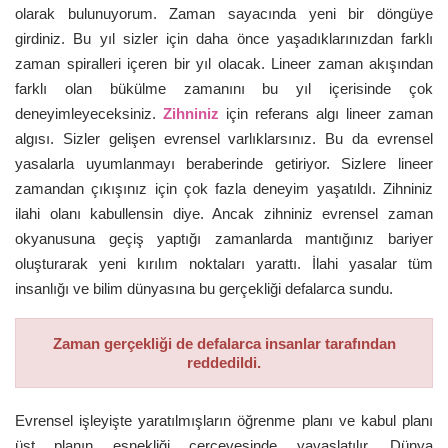
olarak bulunuyorum. Zaman sayacında yeni bir döngüye
girdiniz. Bu yıl sizler için daha önce yaşadıklarınızdan farklı
zaman spiralleri içeren bir yıl olacak. Lineer zaman akışından
farklı olan bükülme zamanını bu yıl içerisinde çok
deneyimleyeceksiniz.
Zihniniz
için referans algı lineer zaman
algısı. Sizler gelişen evrensel varlıklarsınız. Bu da evrensel
yasalarla uyumlanmayı beraberinde getiriyor. Sizlere lineer
zamandan çıkışınız için çok fazla deneyim yaşatıldı. Zihniniz
ilahi olanı kabullensin diye. Ancak zihniniz evrensel zaman
okyanusuna geçiş yaptığı zamanlarda mantığınız bariyer
oluşturarak yeni kırılım noktaları yarattı. İlahi yasalar tüm
insanlığı ve bilim dünyasına bu gerçekliği defalarca sundu.
Zaman gerçekliği de defalarca insanlar tarafından
reddedildi.
Evrensel işleyişte yaratılmışların öğrenme planı ve kabul planı
üst planın esnekliği çerçevesinde yavaşlatılır. Dünya