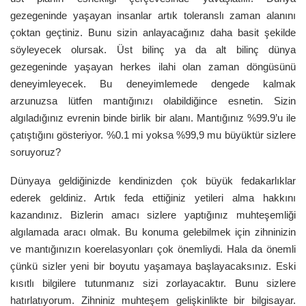
gezegeninde yaşayan insanlar artık toleranslı zaman alanını
çoktan geçtiniz. Bunu sizin anlayacağınız daha basit şekilde
söyleyecek olursak. Üst bilinç ya da alt bilinç dünya
gezegeninde yaşayan herkes ilahi olan zaman döngüsünü
deneyimleyecek. Bu deneyimlemede dengede kalmak
arzunuzsa lütfen mantığınızı olabildiğince esnetin. Sizin
algıladığınız evrenin binde birlik bir alanı. Mantığınız %99.9’u ile
çatıştığını gösteriyor. %0.1 mi yoksa %99,9 mu büyüktür sizlere
soruyoruz?
Dünyaya geldiğinizde kendinizden çok büyük fedakarlıklar
ederek geldiniz. Artık feda ettiğiniz yetileri alma hakkını
kazandınız. Bizlerin amacı sizlere yaptığınız muhteşemliği
algılamada aracı olmak. Bu konuma gelebilmek için zihninizin
ve mantığınızın koerelasyonları çok önemliydi. Hala da önemli
çünkü sizler yeni bir boyutu yaşamaya başlayacaksınız. Eski
kısıtlı bilgilere tutunmanız sizi zorlayacaktır. Bunu sizlere
hatırlatıyorum. Zihniniz muhteşem gelişkinlikte bir bilgisayar.