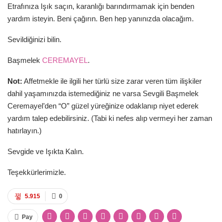
Etrafınıza Işık saçın, karanlığı barındırmamak için benden
yardım isteyin. Beni çağırın. Ben hep yanınızda olacağım.
Sevildiğinizi bilin.
Başmelek
CEREMAYEL
.
Not:
Affetmekle ile ilgili her türlü size zarar veren tüm ilişkiler
dahil yaşamınızda istemediğiniz ne varsa Sevgili Başmelek
Ceremayel’den “O” güzel yüreğinize odaklanıp niyet ederek
yardım talep edebilirsiniz. (Tabi ki nefes alıp vermeyi her zaman
hatırlayın.)
Sevgide ve Işıkta Kalın.
Teşekkürlerimizle.
5.915
0
Pay