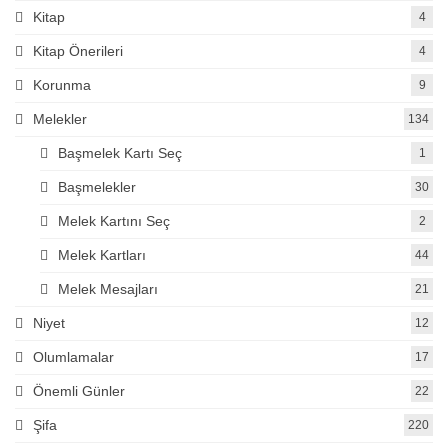
Kitap
4
Kitap Önerileri
4
Korunma
9
Melekler
134
Başmelek Kartı Seç
1
Başmelekler
30
Melek Kartını Seç
2
Melek Kartları
44
Melek Mesajları
21
Niyet
12
Olumlamalar
17
Önemli Günler
22
Şifa
220