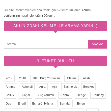
Bu site istenmeyenleri azaltmak için Akismet kullanır.
Yorum
verilerinizin nasıl işlendiğini öğrenin.
AKLINIZDAKI KELIME ILE ARAMA YAPIN :)
ETIKET BULUTU
2017
2018
2020 Burç Yorumları
Affetme
Allah
Arınma
Astroloji
Aura
Aşk
Başmelek
Bereket
Bolluk
Burçlar
Burç Yorumu
Cebrail
Denge
Dolunay
Dua
Enerji
Esma-ül Hüsna
Esmalar
Evren