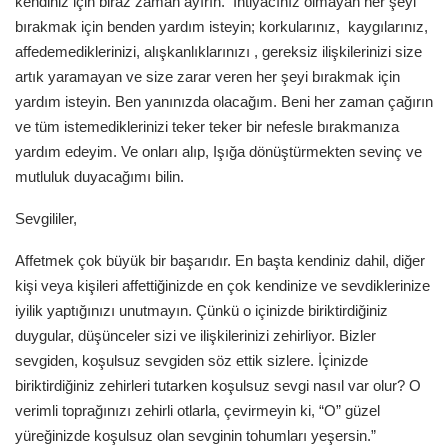
kendiniz için biraz zaman ayırın. İhtiyacınız olmayan her şeyi
bırakmak için benden yardım isteyin; korkularınız, kaygılarınız,
affedemediklerinizi, alışkanlıklarınızı , gereksiz ilişkilerinizi size
artık yaramayan ve size zarar veren her şeyi bırakmak için
yardım isteyin. Ben yanınızda olacağım. Beni her zaman çağırın
ve tüm istemediklerinizi teker teker bir nefesle bırakmanıza
yardım edeyim. Ve onları alıp, Işığa dönüştürmekten sevinç ve
mutluluk duyacağımı bilin.
Sevgililer,
Affetmek çok büyük bir başarıdır. En başta kendiniz dahil, diğer
kişi veya kişileri affettiğinizde en çok kendinize ve sevdiklerinize
iyilik yaptığınızı unutmayın. Çünkü o içinizde biriktirdiğiniz
duygular, düşünceler sizi ve ilişkilerinizi zehirliyor. Bizler
sevgiden, koşulsuz sevgiden söz ettik sizlere. İçinizde
biriktirdiğiniz zehirleri tutarken koşulsuz sevgi nasıl var olur? O
verimli toprağınızı zehirli otlarla, çevirmeyin ki, “O” güzel
yüreğinizde koşulsuz olan sevginin tohumları yeşersin.”