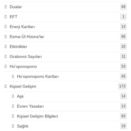
Dualar
48
EFT
1
Enerji Kartları
13
Esma-Ül Hüsna'lar
96
Etkinlikler
10
Grabovoi Sayıları
11
Ho'oponopono
53
Ho’oponopono Kartları
45
Kişisel Gelişim
173
Aşk
14
Evren Yasaları
13
Kişisel Gelişim Bilgileri
83
Sağlık
19