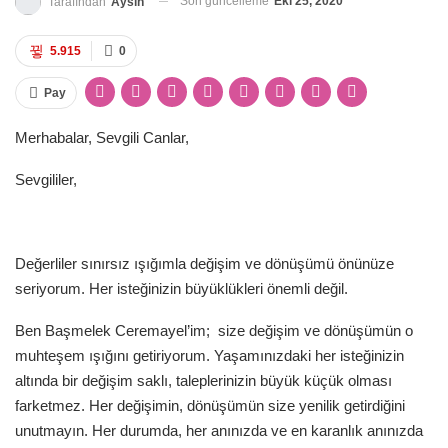
Son güncelleme
Eki 25, 2020
Tarafından
Aysın
5.915
0
Pay
Merhabalar, Sevgili Canlar,
Sevgililer,
Değerliler sınırsız ışığımla değişim ve dönüşümü önünüze
seriyorum. Her isteğinizin büyüklükleri önemli değil.
Ben Başmelek Ceremayel’im; size değişim ve dönüşümün o
muhteşem ışığını getiriyorum. Yaşamınızdaki her isteğinizin
altında bir değişim saklı, taleplerinizin büyük küçük olması
farketmez. Her değişimin, dönüşümün size yenilik getirdiğini
unutmayın. Her durumda, her anınızda ve en karanlık anınızda