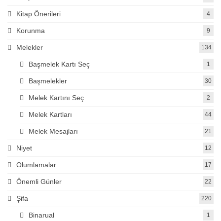
Kitap Önerileri
4
Korunma
9
Melekler
134
Başmelek Kartı Seç
1
Başmelekler
30
Melek Kartını Seç
2
Melek Kartları
44
Melek Mesajları
21
Niyet
12
Olumlamalar
17
Önemli Günler
22
Şifa
220
Binarual
1